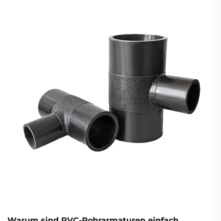
50 Jahren und eine um 30 % schnellere Installation.
Laden Sie jetzt unser B2B-Technisches Datenblatt
herunter.
Warum sind PVC-Rohrarmaturen einfach