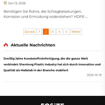
Jan 13, 2026
Benötigen Sie Rohre, die Schlagbelastungen,
Korrosion und Ermüdung widerstehen? HDPE-
Material bietet unübertroffene Zähigkeit und eine
Nutzungsdauer von über 50 Jahren. Erfahren Sie,
warum Ingenieure es für kritische Infrastrukturen
Zurück
1
2
3
4
5
Weiter
vorschreiben.
Aktuelle Nachrichten
Dreißig Jahre Kunststoffrohrfertigung, die die ganze Welt
verbindet: Shentong Plastic Industry hat sich durch Innovation und
Qualität als Maßstab in der Branche etabliert
2025-10-19