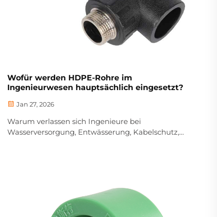
Wofür werden HDPE-Rohre im
Ingenieurwesen hauptsächlich eingesetzt?
Jan 27, 2026
Warum verlassen sich Ingenieure bei
Wasserversorgung, Entwässerung, Kabelschutz,
industriellen Anlagen und zivilen Infrastrukturen auf
HDPE-Rohre? Erfahren Sie mehr über Langlebigkeit,
Korrosionsbeständigkeit und Return on Investment
(ROI). Datenblatt herunterladen.