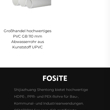
Großhandel hochwertiges
PVC GB 110 mm
Abwasserrohr aus
Kunststoff UPVC
Shijiazhuang Shentong bietet hochwertige
HDPE-, PPR- und PEX-Rohre für Bau-,
Kommunal- und Industrieanwendungen.