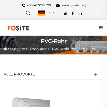
+86-14730301370
[email protected]
DE
PVC-Rohr
Startseite
>
Produkte
>
PVC-Abflussreihen
>
PVC-Rohr
ALLE PRODUKTE