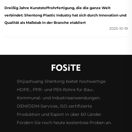
Daten an.
Dreißig Jahre Kunststoffrohrfertigung, die die ganze Welt
verbindet: Shentong Plastic Industry hat sich durch Innovation und
Qualität als Maßstab in der Branche etabliert
2025-10-19
Shijiazhuang Shentong bietet hochwertige
HDPE-, PPR- und PEX-Rohre für Bau-,
Kommunal- und Industrieanwendungen.
OEM/ODM-Services, ISO-zertifizierte
Produktion und Export in über 60 Länder.
Fordern Sie noch heute kostenlose Proben an.