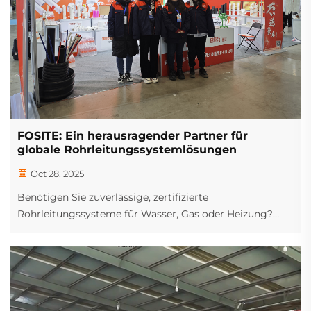
FOSITE: Ein herausragender Partner für
globale Rohrleitungssystemlösungen
Oct 28, 2025
Benötigen Sie zuverlässige, zertifizierte
Rohrleitungssysteme für Wasser, Gas oder Heizung?
FOSITE liefert weltweit ISO-konforme HDPE-, PPR-, PVC-
und Verbundrohre. OEM/ODM unterstützt – fordern Sie
noch heute ein Angebot an.