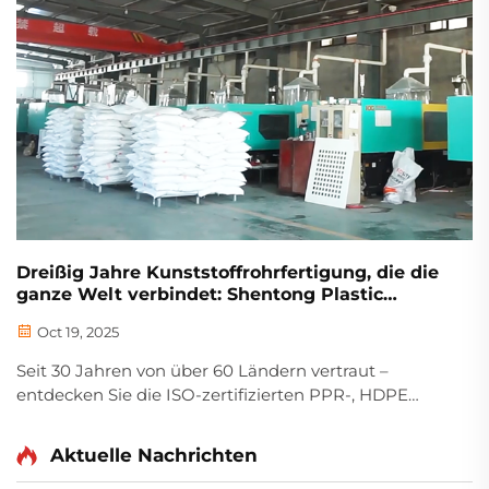
Dreißig Jahre Kunststoffrohrfertigung, die die
ganze Welt verbindet: Shentong Plastic
Industry hat sich durch Innovation und
Oct 19, 2025
Qualität als Maßstab in der Branche etabliert
Seit 30 Jahren von über 60 Ländern vertraut –
entdecken Sie die ISO-zertifizierten PPR-, HDPE
PE100- und PVC-Rohre von Shentong, entwickelt für
Langlebigkeit, Nachhaltigkeit und globale
Aktuelle Nachrichten
Infrastruktur. Fordern Sie heute die technischen