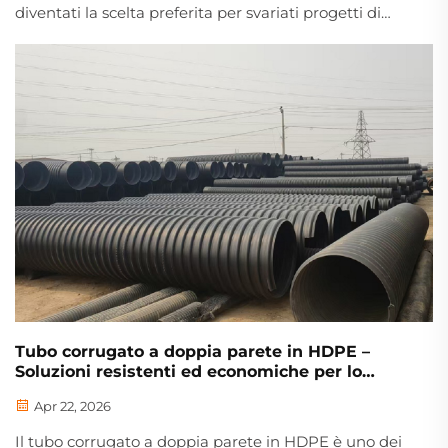
diventati la scelta preferita per svariati progetti di
tubazione, grazie alle loro eccezionali prestazioni e
versatilità. Prodotti con resina HDPE di alta qualità da
Hebei Shentong Plastic Industry Co., Ltd., i...
Tubo corrugato a doppia parete in HDPE –
Soluzioni resistenti ed economiche per lo
smaltimento delle acque e la protezione dei
Apr 22, 2026
cavi
Il tubo corrugato a doppia parete in HDPE è uno dei