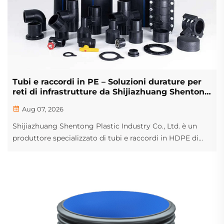
Tubi e raccordi in PE – Soluzioni durature per
reti di infrastrutture da Shijiazhuang Shentong
Plastic Industry Co., Ltd.
Aug 07, 2026
Shijiazhuang Shentong Plastic Industry Co., Ltd. è un
produttore specializzato di tubi e raccordi in HDPE di
alta qualità, focalizzato sulla fornitura di soluzioni per
condotte stabili e a lunga durata per
l’approvvigionamento idrico comunale, il trasporto del
gas, l’irrigazione agricola...