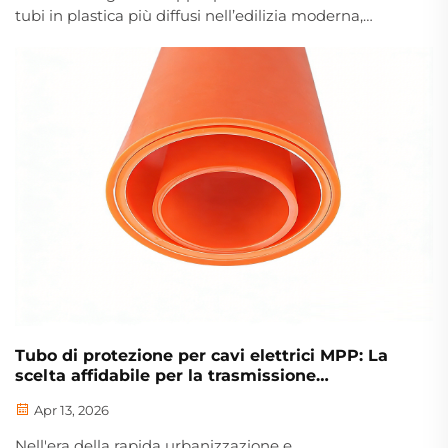
tubi in plastica più diffusi nell’edilizia moderna,
nell’ingegneria civile, nel paesaggismo e nella
protezione dei cavi. Realizzato in polietilene ad alta
densità (HDPE) mediante tecnologia di estrusione
avanzata, presenta...
Tubo di protezione per cavi elettrici MPP: La
scelta affidabile per la trasmissione
sotterranea di energia elettrica
Apr 13, 2026
Nell'era della rapida urbanizzazione e