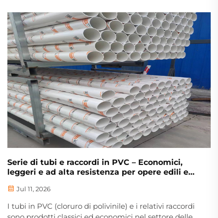
grezzo in PVC di prima qualità e uno strato
intrecciato rinforzato in poliestere, mediante
avanzata tecnologia di estrusione composita. Si tratta
di un tubo flessibile per acqua leggero, resistente alla
pressione ed economico, ampiamente riconosciuto
come sostituto ideale dei tradizionali tubi in gomma
pesanti e ingombranti.
Serie di tubi e raccordi in PVC – Economici,
leggeri e ad alta resistenza per opere edili e
infrastrutture comunali
Jul 11, 2026
I tubi in PVC (cloruro di polivinile) e i relativi raccordi
sono prodotti classici ed economici nel settore delle