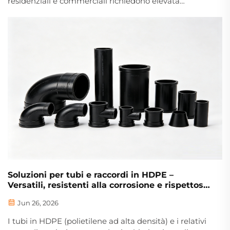
residenziali e commerciali richiedono elevata
efficienza, affidabilità a lungo termine e
funzionamento sicuro, e la nostra serie professionale
di tubi per riscaldamento a pavimento rappresenta la
scelta ideale per sistemi di riscaldamento a
pavimento radiante. La nostra linea di prodotti
comprende...
Soluzioni per tubi e raccordi in HDPE –
Versatili, resistenti alla corrosione e rispettose
dell’ambiente per gli impianti idraulici generici
Jun 26, 2026
I tubi in HDPE (polietilene ad alta densità) e i relativi