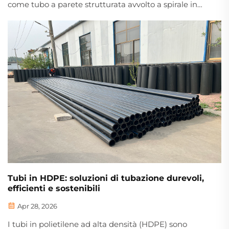
come tubo a parete strutturata avvolto a spirale in
HDPE, è un tubo termoplastico ad alte prestazioni
realizzato mediante avanzata tecnologia di
avvolgimento a caldo. Realizzato con materie prime
in polietilene ad alta densità, questo tubo rigido a
parete strutturata...
Tubi in HDPE: soluzioni di tubazione durevoli,
efficienti e sostenibili
Apr 28, 2026
I tubi in polietilene ad alta densità (HDPE) sono