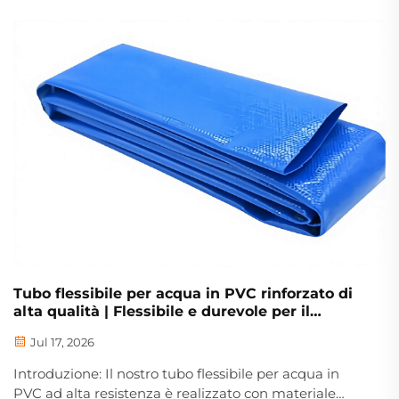
prestazioni reali dei progetti spesso differiscono
notevolmente dai risultati ottenuti nei test di
laboratorio. Per garantire una vita utile di 20 anni a
un rivestimento in geomembrana, diversi fattori
pratici, spesso trascurati, ne determinano il successo
o...
Tubo flessibile per acqua in PVC rinforzato di
alta qualità | Flessibile e durevole per il
trasferimento multipurpose dell’acqua
Jul 17, 2026
Introduzione: Il nostro tubo flessibile per acqua in
PVC ad alta resistenza è realizzato con materiale