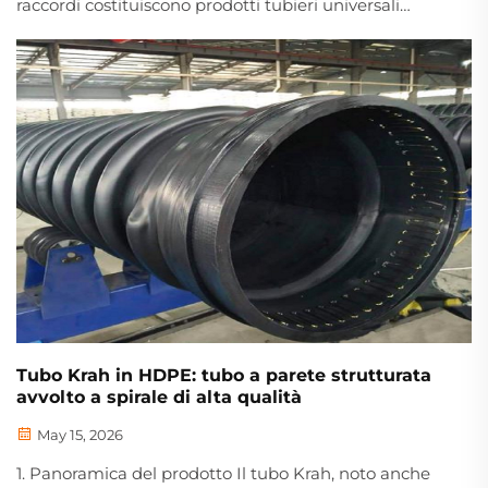
raccordi costituiscono prodotti tubieri universali
fondamentali per i moderni sistemi di
approvvigionamento idrico, scarico e trasmissione di
fluidi industriali. Grazie a una matura tecnologia di
produzione polimerica e a rigorosi controlli di
qualità...
Tubo Krah in HDPE: tubo a parete strutturata
avvolto a spirale di alta qualità
May 15, 2026
1. Panoramica del prodotto Il tubo Krah, noto anche