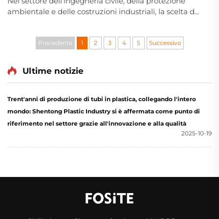
Nel settore dell'ingegneria civile, della protezione
ambientale e delle costruzioni industriali, la scelta dei
materiali per le tubazioni influisce direttamente sulla
sicurezza, sulla durata e sull'efficienza operativa
dell'intero sistema. Tra i numerosi prodotti tubieri,
Precedente
1
2
3
4
5
Successivo
acc...
Ultime notizie
Trent'anni di produzione di tubi in plastica, collegando l'intero
mondo: Shentong Plastic Industry si è affermata come punto di
riferimento nel settore grazie all'innovazione e alla qualità
2025-10-19