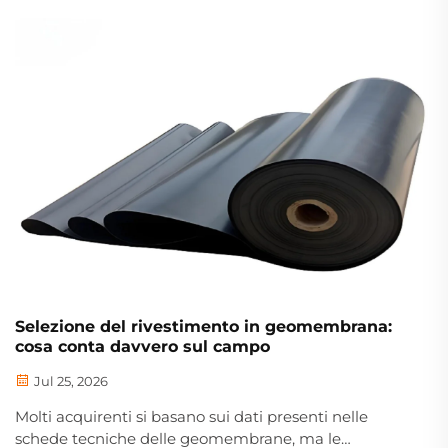
durevoli, efficienti ed economiche è in continuo
aumento. I tubi corrugati a doppia parete in
polietilene ad alta densità (HDPE) si sono affermati
come lo standard industriale...
Selezione del rivestimento in geomembrana:
cosa conta davvero sul campo
Jul 25, 2026
Molti acquirenti si basano sui dati presenti nelle
schede tecniche delle geomembrane, ma le