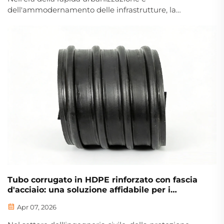
dell'ammodernamento delle infrastrutture, la
trasmissione sicura ed efficiente di energia elettrica è
diventata un pilastro della società moderna. La posa
sotterranea dei cavi elettrici, come soluzione per
evitare l'impatto dei lavori in superficie, re...
Tubo corrugato in HDPE rinforzato con fascia
d'acciaio: una soluzione affidabile per i
moderni sistemi di tubazioni
Apr 07, 2026