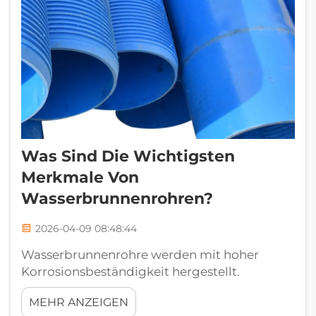
Was Sind Die Wichtigsten
Merkmale Von
Wasserbrunnenrohren?
2026-04-09 08:48:44
Wasserbrunnenrohre werden mit hoher
Korrosionsbeständigkeit hergestellt.
Wasserbrunnenrohre werden im Erdreich
MEHR ANZEIGEN
verlegt und arbeiten unter komplexen und