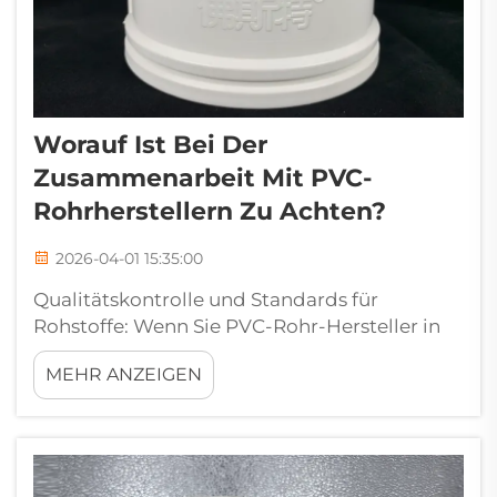
Worauf Ist Bei Der
Zusammenarbeit Mit PVC-
Rohrherstellern Zu Achten?
2026-04-01 15:35:00
Qualitätskontrolle und Standards für
Rohstoffe: Wenn Sie PVC-Rohr-Hersteller in
Betracht ziehen, ist es am wichtigsten, die
MEHR ANZEIGEN
Qualitätskontrolle und die Rohstoffstandards
des Herstellers genau zu prüfen. Zuverlässige
Hersteller verwenden zu 100 % neue (virgin)
Rohstoffe...