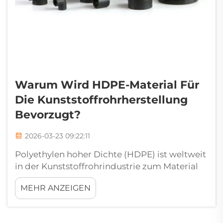
Warum Wird HDPE-Material Für
Die Kunststoffrohrherstellung
Bevorzugt?
2026-03-23 09:22:11
Polyethylen hoher Dichte (HDPE) ist weltweit
in der Kunststoffrohrindustrie zum Material
erster Wahl bei der Herstellung von
MEHR ANZEIGEN
Kunststoffrohren für technische
Anwendungen geworden. Dies ist vor allem
auf die Vorteile zurückzuführen, die HDPE