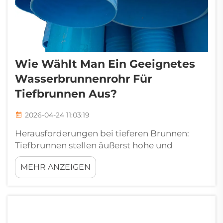
Wie Wählt Man Ein Geeignetes
Wasserbrunnenrohr Für
Tiefbrunnen Aus?
2026-04-24 11:03:19
Herausforderungen bei tieferen Brunnen:
Tiefbrunnen stellen äußerst hohe und
einzigartige Anforderungen. Hoher Druck
MEHR ANZEIGEN
und abrasives Grundwasser, langfristige
Untertauchung sowie geologische
Veränderungen stellen eine Herausforderung
dar. Brunnenmantelrohre für Tiefbrunnen
müssen in der Lage sein, die …