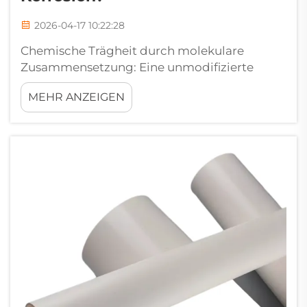
2026-04-17 10:22:28
Chemische Trägheit durch molekulare
Zusammensetzung: Eine unmodifizierte
Version von Polyvinylchlorid oder einfach
MEHR ANZEIGEN
uPVC weist eine stabile molekulare Struktur
auf, die bei chemischer Korrosion einen
Vorteil bietet. In einer Situation chemischer
Angriffe gibt es st...