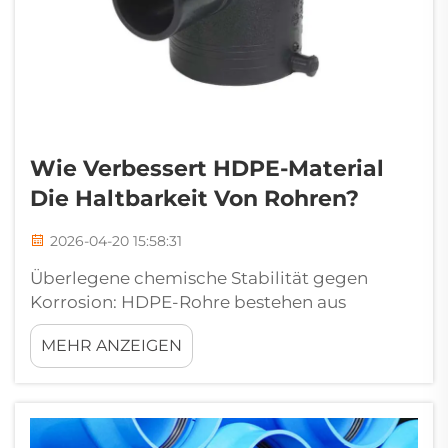
Wie Verbessert HDPE-Material
Die Haltbarkeit Von Rohren?
2026-04-20 15:58:31
Überlegene chemische Stabilität gegen
Korrosion: HDPE-Rohre bestehen aus
Polyethylen mit hoher Dichte, das aufgrund
MEHR ANZEIGEN
seiner unpolaren Molekularstruktur eine hohe
chemische Stabilität bietet. Die unpolare
Struktur reagiert nicht mit Calcium,
organischen Verbindungen und Salz...