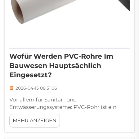
Wofür Werden PVC-Rohre Im
Bauwesen Hauptsächlich
Eingesetzt?
2026-04-15 08:51:06
Vor allem für Sanitär- und
Entwässerungssysteme: PVC-Rohr ist ein
zentraler Bestandteil von Sanitär- und
MEHR ANZEIGEN
Entwässerungssystemen im Neubau. PVC-
Rohre für Erdboden- und Abwasserabfuhr
(UPVC oder starres PVC) werden sowohl im