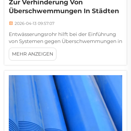
Zur Verhinderung Von
Überschwemmungen In Städten
2026-04-13 09:57:07
Entwässerungsrohr hilft bei der Einführung
von Systemen gegen Überschwemmungen in
Städten. Der Bau neuer
MEHR ANZEIGEN
Entwässerungsrohrsysteme, die in der Lage
sind, die zusätzliche Belastung zu
bewältigen, ist für die moderne städtische
Entwicklung unerlässlich, da
Bevölkerungswachstum und die
Auswirkungen des Klimawandels die Städte...