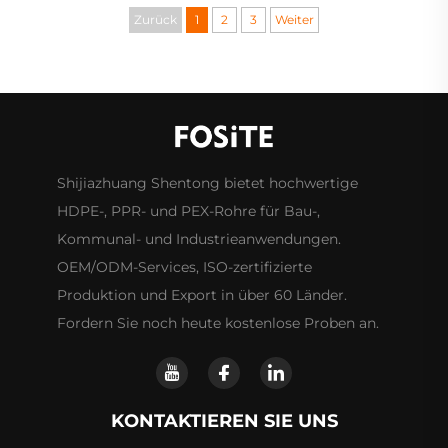
hinsichtlich der technischen Leistungs...
Zurück
1
2
3
Weiter
Shijiazhuang Shentong bietet hochwertige
HDPE-, PPR- und PEX-Rohre für Bau-,
Kommunal- und Industrieanwendungen.
OEM/ODM-Services, ISO-zertifizierte
Produktion und Export in über 60 Länder.
Fordern Sie noch heute kostenlose Proben an.
KONTAKTIEREN SIE UNS