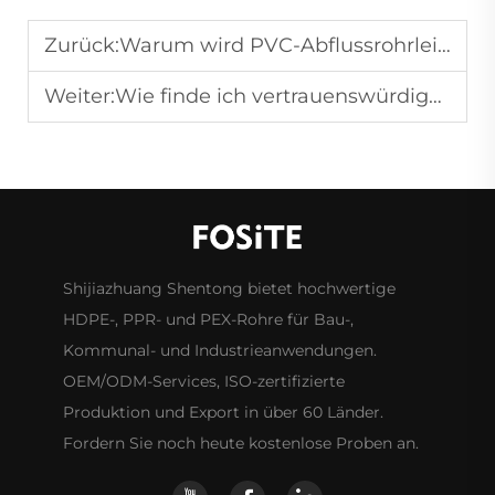
Zurück:
Warum wird PVC-Abflussrohrleitung häufig in Gebäuden verwendet?
Weiter:
Wie finde ich vertrauenswürdige Hersteller von Kunststoffrohren?
Shijiazhuang Shentong bietet hochwertige
HDPE-, PPR- und PEX-Rohre für Bau-,
Kommunal- und Industrieanwendungen.
OEM/ODM-Services, ISO-zertifizierte
Produktion und Export in über 60 Länder.
Fordern Sie noch heute kostenlose Proben an.