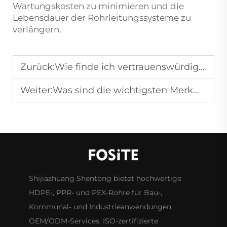
Wartungskosten zu minimieren und die
Lebensdauer der Rohrleitungssysteme zu
verlängern.
Zurück:
Wie finde ich vertrauenswürdige Hersteller von Kunststoffrohren?
Weiter:
Was sind die wichtigsten Merkmale von Wasserbrunnenrohren?
Shijiazhuang Shentong bietet hochwertige
HDPE-, PPR- und PEX-Rohre für Bau-,
Kommunal- und Industrieanwendungen.
OEM/ODM-Services, ISO-zertifizierte