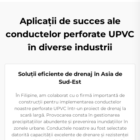
Aplicații de succes ale
conductelor perforate UPVC
în diverse industrii
Soluții eficiente de drenaj în Asia de
Sud-Est
În Filipine, am colaborat cu o firmă importantă de
construcții pentru implementarea conductelor
noastre perforate UPVC într-un proiect de drenaj la
scară largă. Provocarea consta în gestionarea
precipitațiilor abundente și prevenirea inundațiilor în
zonele urbane. Conductele noastre au fost selectate
datorită capacității excelente de drenare și rezistenței