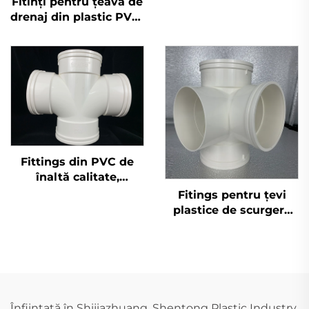
Fitinți pentru țeavă de
standardului DIN,
drenaj din plastic PVC-
fiting plastic P, cot
U, sifon cu o singură
110mm
bucsă, OEM
Fittings din PVC de
înaltă calitate,
fabricate în China, cu
Fitings pentru țevi
patru căi, pentru
plastice de scurgere
evacuarea apelor
PVC GB 110 mm în
uzate și utilizare
calitate superioară,
sanitară
racorduri UPVC cu
îmbinare 3D, patru căi
Înființată în Shijiazhuang, Shentong Plastic Industry