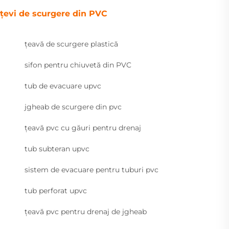
țevi de scurgere din PVC
țeavă de scurgere plastică
sifon pentru chiuvetă din PVC
tub de evacuare upvc
jgheab de scurgere din pvc
țeavă pvc cu găuri pentru drenaj
tub subteran upvc
sistem de evacuare pentru tuburi pvc
tub perforat upvc
țeavă pvc pentru drenaj de jgheab