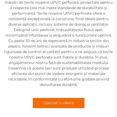
mândri de țevile noastre UPVC perforate, proiectate pentru
a respecta cele mai înalte standarde de durabilitate și
performanță. Țevile noastre UPVC perforate oferă o
rezistență excepțională la coroziune, fiind ideale pentru
diverse aplicații, inclusiv sisteme de drenaj și ventilație.
Designul unic perforat îmbunătățește fluxul apei,
minimizând înfundarea și asigurând o funcționare optimă.
Cu peste 30 de ani de experiență în industria țevilor din
plastic, folosim tehnici avansate de producție și măsuri
riguroase de control al calității pentru a ne asigura că țevile
noastre UPVC perforate sunt fiabile și durabile. În plus,
angajamentul nostru față de sustenabilitatea mediului
înseamnă că aceste țevi sunt produse utilizând procese
eficiente din punct de vedere energetic și materiale
reciclabile, în conformitate cu eforturile globale privind
dezvoltarea durabilă.
Obțineți o ofertă