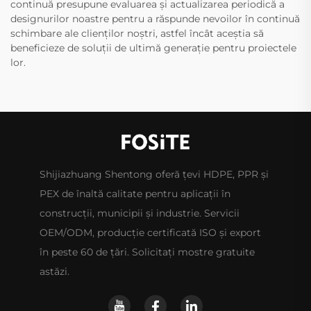
continuă presupune evaluarea și actualizarea periodică a
designurilor noastre pentru a răspunde nevoilor în continuă
schimbare ale clienților noștri, astfel încât aceștia să
beneficieze de soluții de ultimă generație pentru proiectele
lor.
Shijiazhuang Shentong oferă țevi HDPE, PPR și
PEX de înaltă calitate pentru aplicații în
construcții, municipii și industrie. Servicii
OEM/ODM, producție certificată ISO și export
în peste 60 de țări. Solicitați mostre gratuite
astăzi.