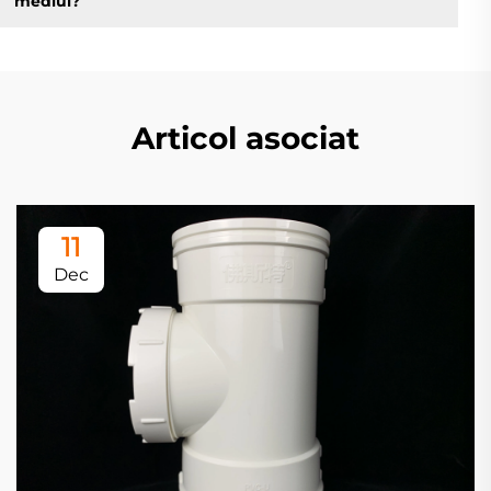
mediul?
Articol asociat
11
Dec