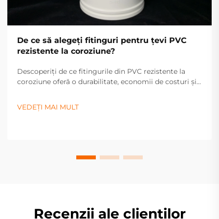
De ce să alegeți fitinguri pentru țevi PVC
rezistente la coroziune?
Descoperiți de ce fitingurile din PVC rezistente la
coroziune oferă o durabilitate, economii de costuri și
eficiență fără egal pentru sistemele industriale și
rezidențiale. Aflați mai multe acum.
VEDEȚI MAI MULT
Recenzii ale clienților