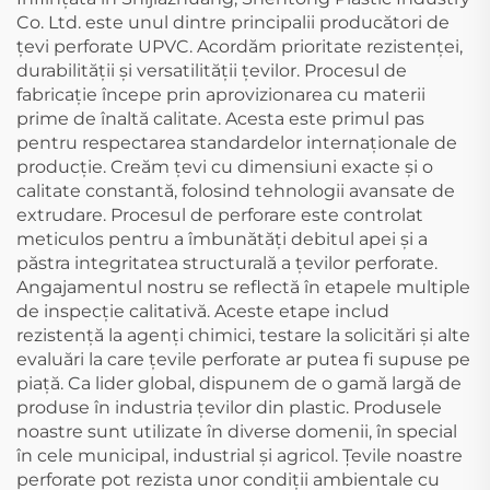
Co. Ltd. este unul dintre principalii producători de
țevi perforate UPVC. Acordăm prioritate rezistenței,
durabilității și versatilității țevilor. Procesul de
fabricație începe prin aprovizionarea cu materii
prime de înaltă calitate. Acesta este primul pas
pentru respectarea standardelor internaționale de
producție. Creăm țevi cu dimensiuni exacte și o
calitate constantă, folosind tehnologii avansate de
extrudare. Procesul de perforare este controlat
meticulos pentru a îmbunătăți debitul apei și a
păstra integritatea structurală a țevilor perforate.
Angajamentul nostru se reflectă în etapele multiple
de inspecție calitativă. Aceste etape includ
rezistență la agenți chimici, testare la solicitări și alte
evaluări la care țevile perforate ar putea fi supuse pe
piață. Ca lider global, dispunem de o gamă largă de
produse în industria țevilor din plastic. Produsele
noastre sunt utilizate în diverse domenii, în special
în cele municipal, industrial și agricol. Țevile noastre
perforate pot rezista unor condiții ambientale cu