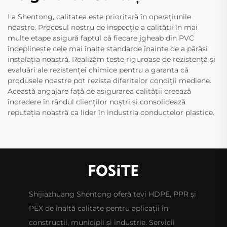
La Shentong, calitatea este prioritară în operațiunile
noastre. Procesul nostru de inspecție a calității în mai
multe etape asigură faptul că fiecare jgheab din PVC
îndeplinește cele mai înalte standarde înainte de a părăsi
instalația noastră. Realizăm teste riguroase de rezistență și
evaluări ale rezistenței chimice pentru a garanta că
produsele noastre pot rezista diferitelor condiții mediene.
Această angajare față de asigurarea calității creează
încredere în rândul clienților noștri și consolidează
reputația noastră ca lider în industria conductelor plastice.
Shijiazhuang Shentong oferă țevi HDPE, PPR și
PEX de înaltă calitate pentru aplicații în
construcții, municipii și industrie. Servicii