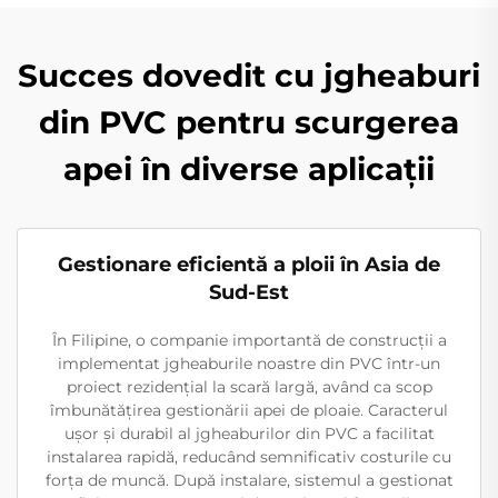
Succes dovedit cu jgheaburi
din PVC pentru scurgerea
apei în diverse aplicații
Gestionare eficientă a ploii în Asia de
Sud-Est
În Filipine, o companie importantă de construcții a
implementat jgheaburile noastre din PVC într-un
proiect rezidențial la scară largă, având ca scop
îmbunătățirea gestionării apei de ploaie. Caracterul
ușor și durabil al jgheaburilor din PVC a facilitat
instalarea rapidă, reducând semnificativ costurile cu
forța de muncă. După instalare, sistemul a gestionat