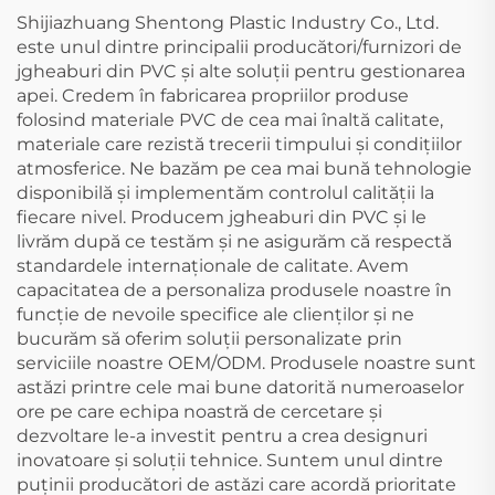
Shijiazhuang Shentong Plastic Industry Co., Ltd.
este unul dintre principalii producători/furnizori de
jgheaburi din PVC și alte soluții pentru gestionarea
apei. Credem în fabricarea propriilor produse
folosind materiale PVC de cea mai înaltă calitate,
materiale care rezistă trecerii timpului și condițiilor
atmosferice. Ne bazăm pe cea mai bună tehnologie
disponibilă și implementăm controlul calității la
fiecare nivel. Producem jgheaburi din PVC și le
livrăm după ce testăm și ne asigurăm că respectă
standardele internaționale de calitate. Avem
capacitatea de a personaliza produsele noastre în
funcție de nevoile specifice ale clienților și ne
bucurăm să oferim soluții personalizate prin
serviciile noastre OEM/ODM. Produsele noastre sunt
astăzi printre cele mai bune datorită numeroaselor
ore pe care echipa noastră de cercetare și
dezvoltare le-a investit pentru a crea designuri
inovatoare și soluții tehnice. Suntem unul dintre
puținii producători de astăzi care acordă prioritate