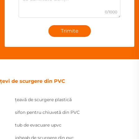
0/1000
Trimite
țevi de scurgere din PVC
țeavă de scurgere plastică
sifon pentru chiuvetă din PVC
tub de evacuare upvc
jgheab de scurgere din pvc