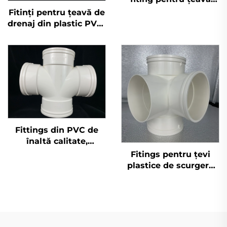
UPVC Pn16 conform
Fitinți pentru țeavă de
standardului DIN,
drenaj din plastic PVC-
fiting plastic P, cot
U, sifon cu o singură
110mm
bucsă, OEM
Fittings din PVC de
înaltă calitate,
fabricate în China, cu
Fitings pentru țevi
patru căi, pentru
plastice de scurgere
evacuarea apelor
PVC GB 110 mm în
uzate și utilizare
calitate superioară,
sanitară
racorduri UPVC cu
îmbinare 3D, patru căi