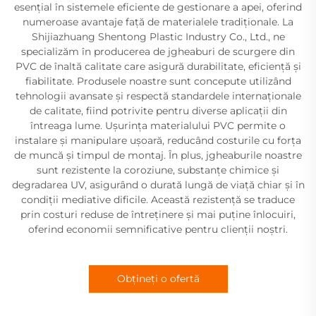
esențial în sistemele eficiente de gestionare a apei, oferind
numeroase avantaje față de materialele tradiționale. La
Shijiazhuang Shentong Plastic Industry Co., Ltd., ne
specializăm în producerea de jgheaburi de scurgere din
PVC de înaltă calitate care asigură durabilitate, eficiență și
fiabilitate. Produsele noastre sunt concepute utilizând
tehnologii avansate și respectă standardele internaționale
de calitate, fiind potrivite pentru diverse aplicații din
întreaga lume. Ușurința materialului PVC permite o
instalare și manipulare ușoară, reducând costurile cu forța
de muncă și timpul de montaj. În plus, jgheaburile noastre
sunt rezistente la coroziune, substanțe chimice și
degradarea UV, asigurând o durată lungă de viață chiar și în
condiții mediative dificile. Această rezistență se traduce
prin costuri reduse de întreținere și mai puține înlocuiri,
oferind economii semnificative pentru clienții noștri.
Obțineți o ofertă