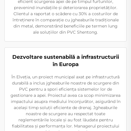
eficient scurgerea apei de pe timpul furtunilor,
prevenind inundațiile și deteriorarea proprietăților.
Clientul a raportat o scădere cu 30% a costurilor de
întreținere în comparație cu jgheaburile tradiționale
din metal, demonstrând beneficiile pe termen lung
ale soluțiilor din PVC Shentong.
Dezvoltare sustenabilă a infrastructurii
în Europa
În Elveția, un proiect municipal axat pe infrastructură
durabilă a inclus jgheaburile noastre de scurgere din
PVC pentru a spori eficiența sistemelor lor de
gestionare a apei. Proiectul avea ca scop minimizarea
impactului asupra mediului înconjurător, asigurând în
același timp soluții eficiente de drenaj. Jgheaburile
noastre de scurgere au respectat toate
reglementările locale și au fost lăudate pentru
fiabilitatea și performanța lor. Managerul proiectului