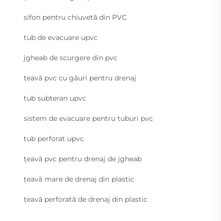
sifon pentru chiuvetă din PVC
tub de evacuare upvc
jgheab de scurgere din pvc
țeavă pvc cu găuri pentru drenaj
tub subteran upvc
sistem de evacuare pentru tuburi pvc
tub perforat upvc
țeavă pvc pentru drenaj de jgheab
țeavă mare de drenaj din plastic
țeavă perforată de drenaj din plastic