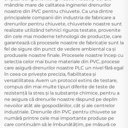
mândrie mare de calitatea ingineriei drenurilor
noastre din PVC pentru chiuvete. Ca una dintre
principalele companii din industria de fabricare a
drenurilor pentru chiuvete, chiuvetele noastre sunt
realizate utilizând tehnici riguros testate, provenite
din cele mai moderne tehnologii de producție, care
garantează că procesele noastre de fabricație sunt la
fel de sigure din punct de vedere ambiental ca și
produsele noastre finale. Procesele noastre încep cu
selecția celor mai bune materiale din PVC, procese
care asigură drenurilor noastre PLC un nivel fără egal
în ceea ce privește precizia, fiabilitatea și
versatilitatea. Avem un protocol extins de testare,
compus din mai multe tipuri diferite de teste de
rezistență la stres și la substanțe chimice, pentru a
ne asigura că drenurile noastre răspund pe deplin
nevoilor atât ale gospodăriilor, cât și ale centrelor
industriale. Drenurile din PVC pentru chiuvete se
numără printre cele mai importante produse pe
care continuăm să le îmbunătățim, pe măsură ce