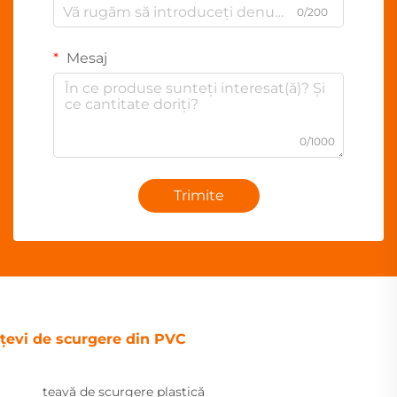
0/200
Mesaj
0/1000
Trimite
țevi de scurgere din PVC
țeavă de scurgere plastică