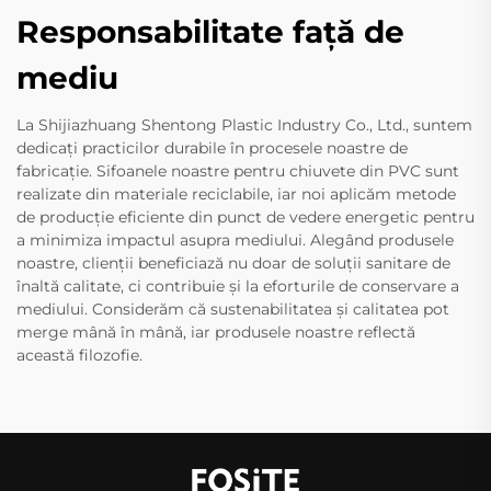
Responsabilitate față de
mediu
La Shijiazhuang Shentong Plastic Industry Co., Ltd., suntem
dedicați practicilor durabile în procesele noastre de
fabricație. Sifoanele noastre pentru chiuvete din PVC sunt
realizate din materiale reciclabile, iar noi aplicăm metode
de producție eficiente din punct de vedere energetic pentru
a minimiza impactul asupra mediului. Alegând produsele
noastre, clienții beneficiază nu doar de soluții sanitare de
înaltă calitate, ci contribuie și la eforturile de conservare a
mediului. Considerăm că sustenabilitatea și calitatea pot
merge mână în mână, iar produsele noastre reflectă
această filozofie.