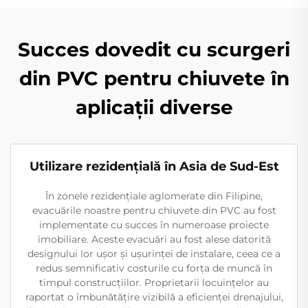
Succes dovedit cu scurgeri
din PVC pentru chiuvete în
aplicații diverse
Utilizare rezidențială în Asia de Sud-Est
În zonele rezidențiale aglomerate din Filipine,
evacuările noastre pentru chiuvete din PVC au fost
implementate cu succes în numeroase proiecte
imobiliare. Aceste evacuări au fost alese datorită
designului lor ușor și ușurinței de instalare, ceea ce a
redus semnificativ costurile cu forța de muncă în
timpul construcțiilor. Proprietarii locuințelor au
raportat o îmbunătățire vizibilă a eficienței drenajului,