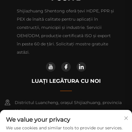
Shijiazhuang Shentong oferă țevi HDPE, PPR și
PEX de înaltă calitate pentru aplicații în
construcții, municipii și industrie. Servicii
OEM/ODM, producție certificată ISO și export
în peste 60 de țări. Solicitați mostre gratuite
astăzi.
LUAȚI LEGĂTURA CU NOI
Districtul Luancheng, orașul Shijiazhuang, provincia
Hebei.
We value your privacy
+86-14730301370
We use cookies and similar tools to provide our services.