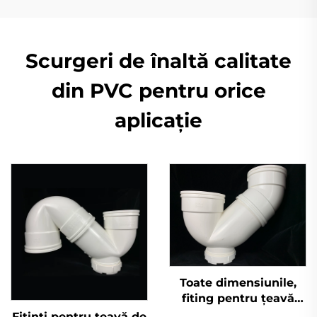
Scurgeri de înaltă calitate
din PVC pentru orice
aplicație
Toate dimensiunile,
fiting pentru țeavă
UPVC Pn16 conform
Fitinți pentru țeavă de