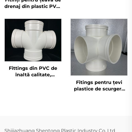
standardului DIN,
drenaj din plastic PVC-
fiting plastic P, cot
U, sifon cu o singură
110mm
bucsă, OEM
Fittings din PVC de
înaltă calitate,
fabricate în China, cu
Fitings pentru țevi
patru căi, pentru
plastice de scurgere
evacuarea apelor
PVC GB 110 mm în
uzate și utilizare
calitate superioară,
sanitară
racorduri UPVC cu
îmbinare 3D, patru căi
Shijiazhuang Shentong Plastic Industry Co. Ltd