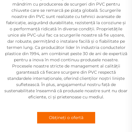
mândrim cu producerea de scurgeri din PVC pentru
chiuvete care se remarcă pe piața globală. Scurgerile
noastre din PVC sunt realizate cu tehnici avansate de
fabricație, asigurând durabilitate, rezistență la coroziune și
o performanță ridicată în diverse condiții. Proprietățile
unice ale PVC-ului fac ca scurgerile noastre să fie ușoare,
dar robuste, permițând o instalare facilă și o fiabilitate pe
termen lung. Ca producător lider în industria conductelor
plastice din 1994, am combinat peste 30 de ani de expertiză
pentru a inova în mod continuu produsele noastre.
Procesele noastre stricte de management al calității
garantează că fiecare scurgere din PVC respectă
standardele internaționale, oferind clienților noștri liniște
sufletească. În plus, angajamentul nostru față de
sustenabilitate înseamnă că produsele noastre sunt nu doar
eficiente, ci și prietenoase cu mediul.
Obțineți o ofertă