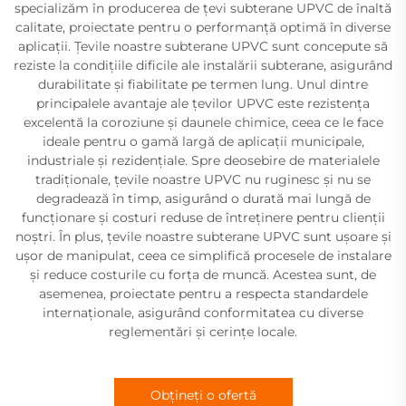
specializăm în producerea de țevi subterane UPVC de înaltă
calitate, proiectate pentru o performanță optimă în diverse
aplicații. Țevile noastre subterane UPVC sunt concepute să
reziste la condițiile dificile ale instalării subterane, asigurând
durabilitate și fiabilitate pe termen lung. Unul dintre
principalele avantaje ale țevilor UPVC este rezistența
excelentă la coroziune și daunele chimice, ceea ce le face
ideale pentru o gamă largă de aplicații municipale,
industriale și rezidențiale. Spre deosebire de materialele
tradiționale, țevile noastre UPVC nu ruginesc și nu se
degradează în timp, asigurând o durată mai lungă de
funcționare și costuri reduse de întreținere pentru clienții
noștri. În plus, țevile noastre subterane UPVC sunt ușoare și
ușor de manipulat, ceea ce simplifică procesele de instalare
și reduce costurile cu forța de muncă. Acestea sunt, de
asemenea, proiectate pentru a respecta standardele
internaționale, asigurând conformitatea cu diverse
reglementări și cerințe locale.
Obțineți o ofertă