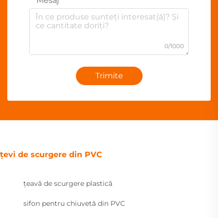
Mesaj
0/1000
Trimite
țevi de scurgere din PVC
țeavă de scurgere plastică
sifon pentru chiuvetă din PVC