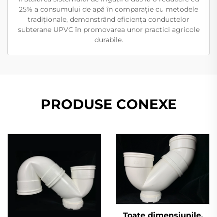
25% a consumului de apă în comparație cu metodele
tradiționale, demonstrând eficiența conductelor
subterane UPVC în promovarea unor practici agricole
durabile.
PRODUSE CONEXE
Toate dimensiunile,