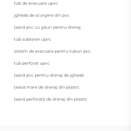
tub de evacuare upvc
jgheab de scurgere din pvc
țeavă pvc cu găuri pentru drenaj
tub subteran upvc
sistem de evacuare pentru tuburi pvc
tub perforat upvc
țeavă pvc pentru drenaj de jgheab
țeavă mare de drenaj din plastic
țeavă perforată de drenaj din plastic