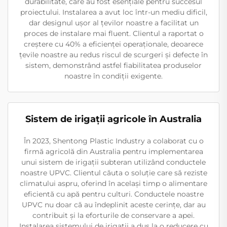
durabilitate, care au fost esențiale pentru succesul
proiectului. Instalarea a avut loc într-un mediu dificil,
dar designul ușor al țevilor noastre a facilitat un
proces de instalare mai fluent. Clientul a raportat o
creștere cu 40% a eficienței operaționale, deoarece
țevile noastre au redus riscul de scurgeri și defecte în
sistem, demonstrând astfel fiabilitatea produselor
noastre în condiții exigente.
Sistem de irigații agricole în Australia
În 2023, Shentong Plastic Industry a colaborat cu o
firmă agricolă din Australia pentru implementarea
unui sistem de irigații subteran utilizând conductele
noastre UPVC. Clientul căuta o soluție care să reziste
climatului aspru, oferind în același timp o alimentare
eficientă cu apă pentru culturi. Conductele noastre
UPVC nu doar că au îndeplinit aceste cerințe, dar au
contribuit și la eforturile de conservare a apei.
Instalarea sistemului de irigații a dus la o reducere cu