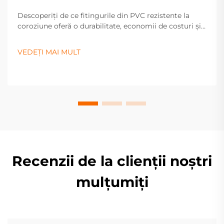
Descoperiți de ce fitingurile din PVC rezistente la
coroziune oferă o durabilitate, economii de costuri și
eficiență fără egal pentru sistemele industriale și
rezidențiale. Aflați mai multe acum.
VEDEȚI MAI MULT
Recenzii de la clienții noștri
mulțumiți