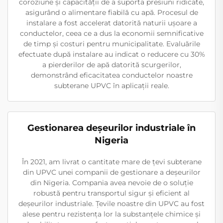
coroziune și capacității de a suporta presiuni ridicate,
asigurând o alimentare fiabilă cu apă. Procesul de
instalare a fost accelerat datorită naturii ușoare a
conductelor, ceea ce a dus la economii semnificative
de timp și costuri pentru municipalitate. Evaluările
efectuate după instalare au indicat o reducere cu 30%
a pierderilor de apă datorită scurgerilor,
demonstrând eficacitatea conductelor noastre
subterane UPVC în aplicații reale.
Gestionarea deșeurilor industriale în
Nigeria
În 2021, am livrat o cantitate mare de țevi subterane
din UPVC unei companii de gestionare a deșeurilor
din Nigeria. Compania avea nevoie de o soluție
robustă pentru transportul sigur și eficient al
deșeurilor industriale. Țevile noastre din UPVC au fost
alese pentru rezistența lor la substanțele chimice și