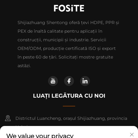
Shijiazhuang Shentong oferă țevi HDPE, PPR și
PEX de înaltă calitate pentru aplicații în
construcții, municipii și industrie. Servicii
OEM/ODM, producție certificată ISO și export
în peste 60 de țări. Solicitați mostre gratuite
astăzi.
LUAȚI LEGĂTURA CU NOI
Districtul Luancheng, orașul Shijiazhuang, provincia
Hebei.
We value your privacy