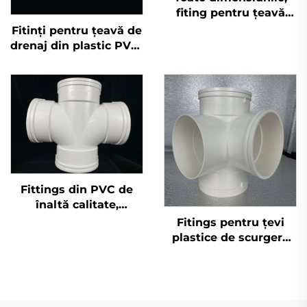
fiting pentru țeavă
UPVC Pn16 conform
Fitinți pentru țeavă de
standardului DIN,
drenaj din plastic PVC-
fiting plastic P, cot
U, sifon cu o singură
110mm
bucsă, OEM
Fittings din PVC de
înaltă calitate,
fabricate în China, cu
Fitings pentru țevi
patru căi, pentru
plastice de scurgere
evacuarea apelor
PVC GB 110 mm în
uzate și utilizare
calitate superioară,
sanitară
racorduri UPVC cu
îmbinare 3D, patru căi