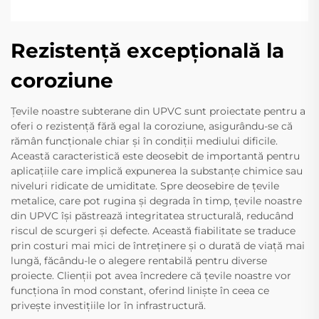
Rezistență excepțională la
coroziune
Țevile noastre subterane din UPVC sunt proiectate pentru a
oferi o rezistență fără egal la coroziune, asigurându-se că
rămân funcționale chiar și în condiții mediului dificile.
Această caracteristică este deosebit de importantă pentru
aplicațiile care implică expunerea la substanțe chimice sau
niveluri ridicate de umiditate. Spre deosebire de țevile
metalice, care pot rugina și degrada în timp, țevile noastre
din UPVC își păstrează integritatea structurală, reducând
riscul de scurgeri și defecte. Această fiabilitate se traduce
prin costuri mai mici de întreținere și o durată de viață mai
lungă, făcându-le o alegere rentabilă pentru diverse
proiecte. Clienții pot avea încredere că țevile noastre vor
funcționa în mod constant, oferind liniște în ceea ce
privește investițiile lor în infrastructură.