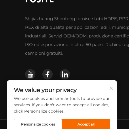
Shijiazhuang Shentong fornisce tubi HDPE, PPR
PEX di alta qualità per applicazioni edili, municip
industriali. Servizi OEM/ODM, produzione certifi
ISO ed esportazione in oltre 60 paesi. Richiedi o
campioni gratuiti.
We value your privacy
We use cookies and similar tools to provide our
services. If you don't want to accept all cookies,
click Personalize cookies.
Personalize cookies
Accept all