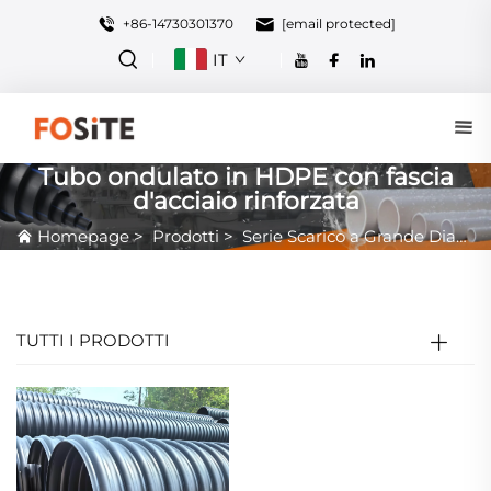
+86-14730301370
[email protected]
IT
Tubo ondulato in HDPE con fascia
d'acciaio rinforzata
Homepage
>
Prodotti
>
Serie Scarico a Grande Diametro
TUTTI I PRODOTTI