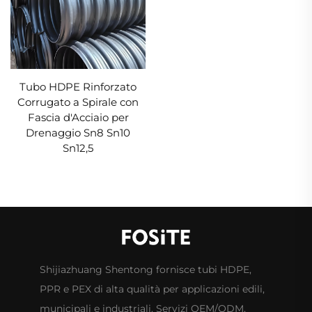
Tubo HDPE Rinforzato
Corrugato a Spirale con
Fascia d'Acciaio per
Drenaggio Sn8 Sn10
Sn12,5
Shijiazhuang Shentong fornisce tubi HDPE,
PPR e PEX di alta qualità per applicazioni edili,
municipali e industriali. Servizi OEM/ODM,