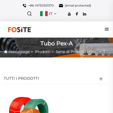
+86-14730301370
[email protected]
IT
Tubo Pex-A
Homepage
>
Prodotti
>
Serie di Prodotti HVAC
>
Tubo Pex-A
TUTTI I PRODOTTI