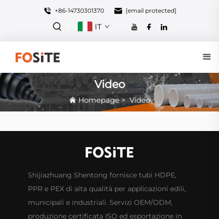
+86-14730301370
[email protected]
IT
Video
Homepage
>
Video
Shijiazhuang Shentong fornisce tubi HDPE,
PPR e PEX di alta qualità per applicazioni edili,
municipali e industriali. Servizi OEM/ODM,
produzione certificata ISO ed esportazione in