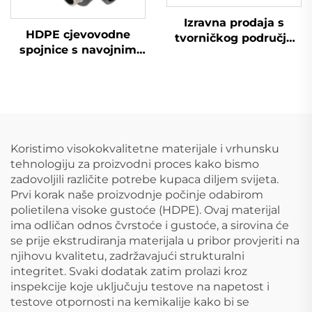
Izravna prodaja s
HDPE cjevovodne
tvorničkog područja
spojnice s navojnim
HDPE cjevni priključci
priključkom T-
muški T-razvod
razvodnik ženski T-
razvodnik za opskrbu
vodom
Koristimo visokokvalitetne materijale i vrhunsku
tehnologiju za proizvodni proces kako bismo
zadovoljili različite potrebe kupaca diljem svijeta.
Prvi korak naše proizvodnje počinje odabirom
polietilena visoke gustoće (HDPE). Ovaj materijal
ima odličan odnos čvrstoće i gustoće, a sirovina će
se prije ekstrudiranja materijala u pribor provjeriti na
njihovu kvalitetu, zadržavajući strukturalni
integritet. Svaki dodatak zatim prolazi kroz
inspekcije koje uključuju testove na napetost i
testove otpornosti na kemikalije kako bi se