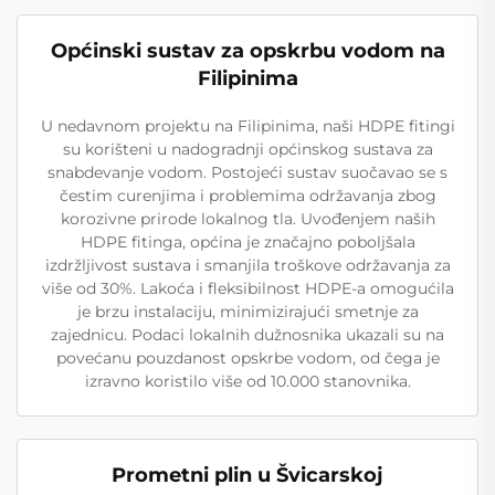
Općinski sustav za opskrbu vodom na
Filipinima
U nedavnom projektu na Filipinima, naši HDPE fitingi
su korišteni u nadogradnji općinskog sustava za
snabdevanje vodom. Postojeći sustav suočavao se s
čestim curenjima i problemima održavanja zbog
korozivne prirode lokalnog tla. Uvođenjem naših
HDPE fitinga, općina je značajno poboljšala
izdržljivost sustava i smanjila troškove održavanja za
više od 30%. Lakoća i fleksibilnost HDPE-a omogućila
je brzu instalaciju, minimizirajući smetnje za
zajednicu. Podaci lokalnih dužnosnika ukazali su na
povećanu pouzdanost opskrbe vodom, od čega je
izravno koristilo više od 10.000 stanovnika.
Prometni plin u Švicarskoj