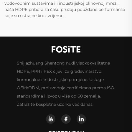
vodovodnim sustavima ili industrijskoj plinovnoj mreži,
naša HDPE pribora za čašu pružaju pouzdane performanse
koje su ustrajne kroz vrijeme.
Shijiazhuang Shentong nudi visokokvalitetne
HDPE, PPR i PEX cijevi za građevinarstvo,
komunalne i industrijske primjene. Usluge
OEM/ODM, proizvodnja certificirana prema ISO
standardima i izvoz u više od 60 zemalja.
Zatražite besplatne uzorke već danas.