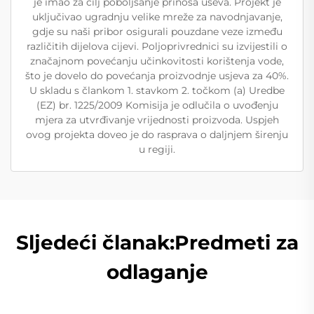
je imao za cilj poboljšanje prinosa useva. Projekt je
uključivao ugradnju velike mreže za navodnjavanje,
gdje su naši pribor osigurali pouzdane veze između
različitih dijelova cijevi. Poljoprivrednici su izvijestili o
značajnom povećanju učinkovitosti korištenja vode,
što je dovelo do povećanja proizvodnje usjeva za 40%.
U skladu s člankom 1. stavkom 2. točkom (a) Uredbe
(EZ) br. 1225/2009 Komisija je odlučila o uvođenju
mjera za utvrđivanje vrijednosti proizvoda. Uspjeh
ovog projekta doveo je do rasprava o daljnjem širenju
u regiji.
Sljedeći članak:Predmeti za
odlaganje