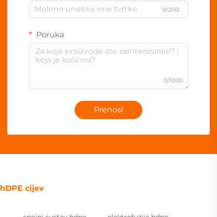
0/200
Poruka
0/1000
Prenosi
hDPE cijev
spojni sustav hdpe
elektrofuzija hdpe