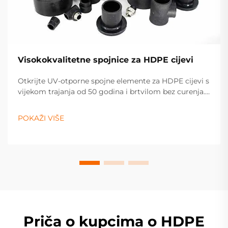
Visokokvalitetne spojnice za HDPE cijevi
Otkrijte UV-otporne spojne elemente za HDPE cijevi s
vijekom trajanja od 50 godina i brtvilom bez curenja.
Idealni su za sustave vodosnabdijevanja, plina i
navodnjavanja. Zatražite ponudu već danas.
POKAŽI VIŠE
Priča o kupcima o HDPE