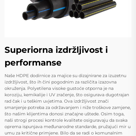
Superiorna izdržljivost i
performanse
Naše HDPE dodirnice za majice su dizajnirane za izuzetnu
izdržljivost, što ih čini pogodnim za različita izazovna
okruženja. Polyetilena visoke gustoće otporna je na
koroziju, kemikalije i UV zračenje, što osigurava dugotrajan
rad čak i u teškim uvjetima. Ova izdržljivost znači
smanjenje potreba za održavanjem i niže troškove zamjene,
što našim klijentima donosi značajne uštede. Osim toga,
naši strogi procesi kontrole kvalitete osiguravaju da svaka
oprema ispunjava međunarodne standarde, pružajući mir u
umu za kritične primjene. Bilo da se radi o komunalnim