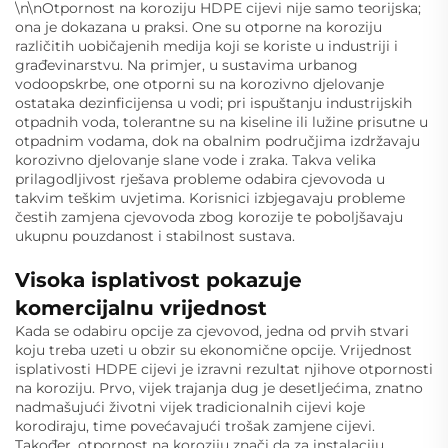
\n\nOtpornost na koroziju HDPE cijevi nije samo teorijska;
ona je dokazana u praksi. One su otporne na koroziju
različitih uobičajenih medija koji se koriste u industriji i
građevinarstvu. Na primjer, u sustavima urbanog
vodoopskrbe, one otporni su na korozivno djelovanje
ostataka dezinficijensa u vodi; pri ispuštanju industrijskih
otpadnih voda, tolerantne su na kiseline ili lužine prisutne u
otpadnim vodama, dok na obalnim područjima izdržavaju
korozivno djelovanje slane vode i zraka. Takva velika
prilagodljivost rješava probleme odabira cjevovoda u
takvim teškim uvjetima. Korisnici izbjegavaju probleme
čestih zamjena cjevovoda zbog korozije te poboljšavaju
ukupnu pouzdanost i stabilnost sustava.
Visoka isplativost pokazuje
komercijalnu vrijednost
Kada se odabiru opcije za cjevovod, jedna od prvih stvari
koju treba uzeti u obzir su ekonomične opcije. Vrijednost
isplativosti HDPE cijevi je izravni rezultat njihove otpornosti
na koroziju. Prvo, vijek trajanja dug je desetljećima, znatno
nadmašujući životni vijek tradicionalnih cijevi koje
korodiraju, time povećavajući trošak zamjene cijevi.
Također, otpornost na koroziju znači da za instalaciju