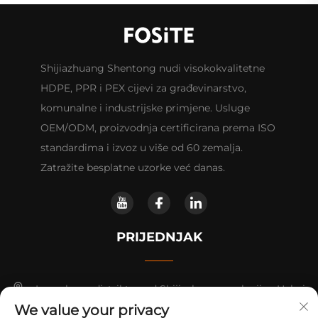
Shijiazhuang Shentong nudi visokokvalitetne
HDPE, PPR i PEX cijevi za građevinarstvo,
komunalne i industrijske primjene. Usluge
OEM/ODM, proizvodnja certificirana prema ISO
standardima i izvoz u više od 60 zemalja.
Zatražite besplatne uzorke već danas.
PRIJEDNJAK
Luancheng distrikt, grad Shijiazhuang, pokrajina Hebei.
We value your privacy