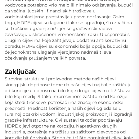
vodovoda potrebno vrlo malo ili nimalo održavanja, budući
da većina ljudskih i financijskih troškova u
vodoinstalacijama predstavlja upravo održavanje. Osim
toga, HDPE cijevi su lagane i lako se ugrađuju, što znači da
su troškovi ugradnje niži, jer se građevinski radovi
završavaju u skraćenom vremenskom roku. U usporedbi s
drugim cijevima koje zahtijevaju dodatnu antikorozivnu
obradu, HDPE cijevi su ekonomski bolja opcija, budući da
će jednokratna ulaganja vjerojatno nadmašiti sva
očekivanja pružanjem velikih povrata.
Zaključak
Sirovine, struktura i proizvodne metode naših cijevi
sinergijski doprinose tome da naše cijevi najbolje zaštićuju
od korozije u odnosu na bilo koje druge cijevi na tržištu za
bilo koji medij. S tako impresivnom zaštitom od korozije
koja štedi troškove, potrošač ima značajne ekonomske
prednosti. Prednost korištenja naših cijevi ogleda se u
ruralnoj opskrbi vodom, industrijskoj proizvodnji i izgradnji
gradske infrastrukture. Ovi sustavi također podržavaju
HDPE cijevi otporne na koroziju. Napretkom drugih
industrija, potražnja na tržištu za zaštitom cjevovoda od
korozije bit će visoka. Stoga će tržište dominirati cijevi koje