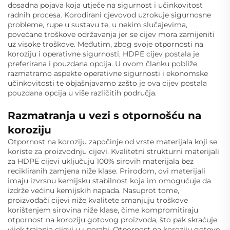
dosadna pojava koja utječe na sigurnost i učinkovitost
radnih procesa. Korodirani cjevovod uzrokuje sigurnosne
probleme, rupe u sustavu te, u nekim slučajevima,
povećane troškove održavanja jer se cijev mora zamijeniti
uz visoke troškove. Međutim, zbog svoje otpornosti na
koroziju i operativne sigurnosti, HDPE cijev postala je
preferirana i pouzdana opcija. U ovom članku pobliže
razmatramo aspekte operativne sigurnosti i ekonomske
učinkovitosti te objašnjavamo zašto je ova cijev postala
pouzdana opcija u više različitih područja.
Razmatranja u vezi s otpornošću na
koroziju
Otpornost na koroziju započinje od vrste materijala koji se
koriste za proizvodnju cijevi. Kvalitetni strukturni materijali
za HDPE cijevi uključuju 100% sirovih materijala bez
recikliranih zamjena niže klase. Prirodom, ovi materijali
imaju izvrsnu kemijsku stabilnost koja im omogućuje da
izdrže većinu kemijskih napada. Nasuprot tome,
proizvođači cijevi niže kvalitete smanjuju troškove
korištenjem sirovina niže klase, čime kompromitiraju
otpornost na koroziju gotovog proizvoda, što pak skraćuje
vijek trajanja cijevi u uporabi. Otpornost na koroziju gotove