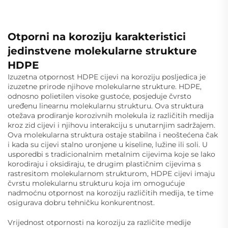
Otporni na koroziju karakteristici
jedinstvene molekularne strukture
HDPE
Izuzetna otpornost HDPE cijevi na koroziju posljedica je
izuzetne prirode njihove molekularne strukture. HDPE,
odnosno polietilen visoke gustoće, posjeduje čvrsto
uređenu linearnu molekularnu strukturu. Ova struktura
otežava prodiranje korozivnih molekula iz različitih medija
kroz zid cijevi i njihovu interakciju s unutarnjim sadržajem.
Ova molekularna struktura ostaje stabilna i neoštećena čak
i kada su cijevi stalno uronjene u kiseline, lužine ili soli. U
usporedbi s tradicionalnim metalnim cijevima koje se lako
korodiraju i oksidiraju, te drugim plastičnim cijevima s
rastresitom molekularnom strukturom, HDPE cijevi imaju
čvrstu molekularnu strukturu koja im omogućuje
nadmoćnu otpornost na koroziju različitih medija, te time
osigurava dobru tehničku konkurentnost.
Vrijednost otpornosti na koroziju za različite medije