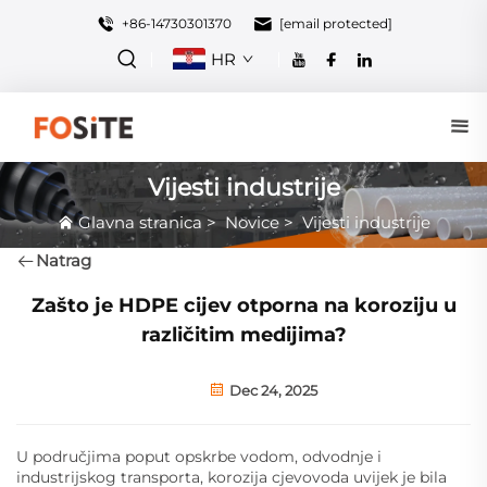
+86-14730301370
[email protected]
HR
Vijesti industrije
Glavna stranica
>
Novice
>
Vijesti industrije
Natrag
Zašto je HDPE cijev otporna na koroziju u
različitim medijima?
Dec 24, 2025
U područjima poput opskrbe vodom, odvodnje i
industrijskog transporta, korozija cjevovoda uvijek je bila