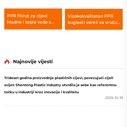
PPR fitinzi za cijevi
Visokokvalitetan PPR
hladne i tople vode s
kuglasti ventil za vruću i
unutarnjim navojem,
hladnu vodu
lakat
Najnovije vijesti
Trideset godina proizvodnje plastičnih cijevi, povezujući cijeli
svijet: Shentong Plastic Industry utvrdila je sebe kao referentnu
točku u industriji kroz inovacije i kvalitetu
2025-10-19