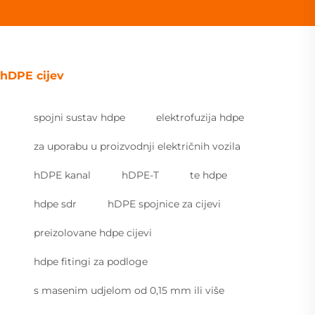
hDPE cijev
spojni sustav hdpe
elektrofuzija hdpe
za uporabu u proizvodnji električnih vozila
hDPE kanal
hDPE-T
te hdpe
hdpe sdr
hDPE spojnice za cijevi
preizolovane hdpe cijevi
hdpe fitingi za podloge
s masenim udjelom od 0,15 mm ili više