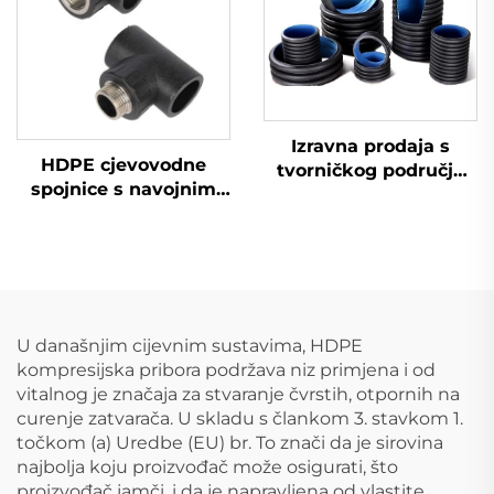
Izravna prodaja s
HDPE cjevovodne
tvorničkog područja
spojnice s navojnim
HDPE cjevni priključci
priključkom T-
muški T-razvod
razvodnik ženski T-
razvodnik za opskrbu
vodom
U današnjim cijevnim sustavima, HDPE
kompresijska pribora podržava niz primjena i od
vitalnog je značaja za stvaranje čvrstih, otpornih na
curenje zatvarača. U skladu s člankom 3. stavkom 1.
točkom (a) Uredbe (EU) br. To znači da je sirovina
najbolja koju proizvođač može osigurati, što
proizvođač jamči, i da je napravljena od vlastite