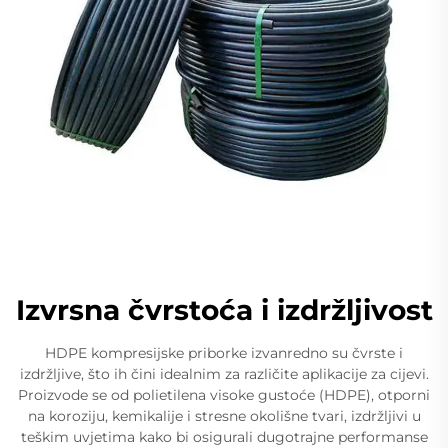
Izvrsna čvrstoća i izdržljivost
HDPE kompresijske priborke izvanredno su čvrste i
izdržljive, što ih čini idealnim za različite aplikacije za cijevi.
Proizvode se od polietilena visoke gustoće (HDPE), otporni
na koroziju, kemikalije i stresne okolišne tvari, izdržljivi u
teškim uvjetima kako bi osigurali dugotrajne performanse