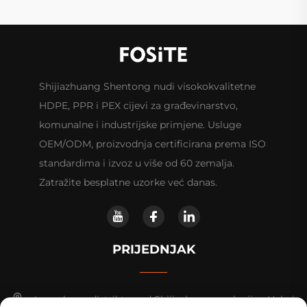
Shijiazhuang Shentong nudi visokokvalitetne
HDPE, PPR i PEX cijevi za građevinarstvo,
komunalne i industrijske primjene. Usluge
OEM/ODM, proizvodnja certificirana prema ISO
standardima i izvoz u više od 60 zemalja.
Zatražite besplatne uzorke već danas.
PRIJEDNJAK
Luancheng distrikt, grad Shijiazhuang, pokrajina Hebei.