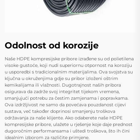
Odolnost od korozije
Naše HDPE kompresijske pribore izrađene su od polietilena
visoke gustoće, koji nudi superiornu otpornost na koroziju
u usporedbi s tradicionalnim materijalima. Ova svojstva su
ključna u okruženjima gdje su pribor izloženi oštrim
kemikalijama ili vlažnosti. Dugotrajnost naših pribora
osigurava da zadrže svoj integritet tijekom vremena,
smanjujući potrebu za čestim zamjenama i popravkama.
Ova izdržljivost ne samo da povećava pouzdanost cijevi
sustava, već također doprinosi smanjenju troškova
održavanja za naše klijente. Ako odaberete naše HDPE
kompresijske pribore, ulažete u rješenje koje daje prednost
dugoročnim performansama i uštedi troškova, što ih čini
idealnim izborom za različite primjene.