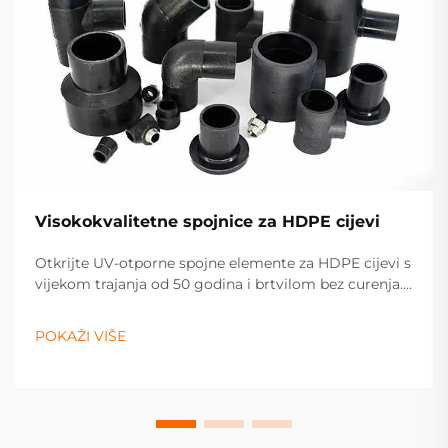
Visokokvalitetne spojnice za HDPE cijevi
Otkrijte UV-otporne spojne elemente za HDPE cijevi s
vijekom trajanja od 50 godina i brtvilom bez curenja.
Idealni su za sustave vodosnabdijevanja, plina i
navodnjavanja. Zatražite ponudu već danas.
POKAŽI VIŠE