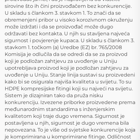
sirovine što ih čini proizvođačem bez konkurencije.
U skladu s člankom 3. stavkom 1. To znači da se
obremenjeni pribor u visoko korozivnom okruženju
može izdržati i da se proizvođač može dugo
održavati bez kontakta. U njih su stavljena najveća
sigurnost i povjerenje kupaca. U skladu s člankom 3.
stavkom 1. točkom (a) Uredbe (EZ) br. 765/2008
Komisija je odlučila da se odredi da se za proizvod
koji je podložan zahtjevu za uvođenje u Uniju
upotrebljava proizvod koji je podložan zahtjevu za
uvođenje u Uniju. Stanje linija sustavi su proizvedeni
kako bi se osigurala najviša kvaliteta u svijetu. To su
HDPE kompresijske fitingi koji su najveći na svijetu.
Sistem je dizajniran tako da pruža nisku
konkurenciju. Izvezene priborke proizvedene prema
međunarodnim standardima s inženjerskim
kvalitetom koji traje dugo vremena. Sigurnost je
postavljena u njih, sigurnost je dugo vremena bila
nepovezana. To je više od svjetske konkurencije koja
je komprimirana u komprimirane fitinge. Odličnost