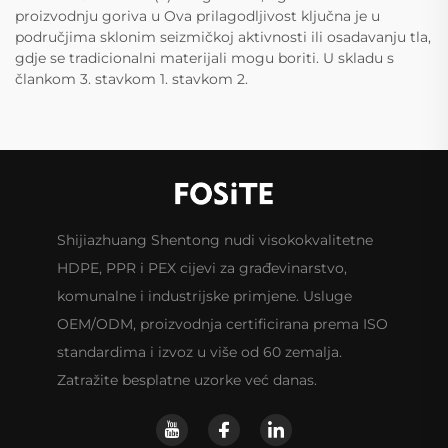
proizvodnju goriva u Ova prilagodljivost ključna je u
područjima sklonim seizmičkoj aktivnosti ili osadavanju tla,
gdje se tradicionalni materijali mogu boriti. U skladu s
člankom 3. stavkom 1. stavkom 2.
Shijiazhuang Shentong nudi visokokvalitetne
HDPE, PPR i PEX cijevi za građevinarstvo,
komunalne i industrijske primjene. Usluge
OEM/ODM, proizvodnja certificirana prema ISO
standardima i izvoz u više od 60 zemalja.
Zatražite besplatne uzorke već danas.