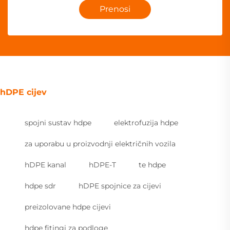
Prenosi
hDPE cijev
spojni sustav hdpe
elektrofuzija hdpe
za uporabu u proizvodnji električnih vozila
hDPE kanal
hDPE-T
te hdpe
hdpe sdr
hDPE spojnice za cijevi
preizolovane hdpe cijevi
hdpe fitingi za podloge