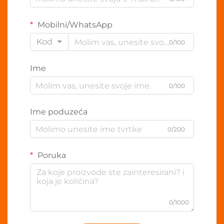
Mobilni/WhatsApp
Kod
0/100
Ime
0/100
Ime poduzeća
0/200
Poruka
0/1000