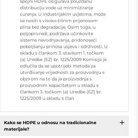
spojni HDPE osigurava pouzdanu
distribuciju vode uz minimiziranje
curenja. U industrijskim uvjetima, može
se nositi s visoko-tišnim prijenosom
plina bez degradacije. Osim toga, u
poljoprivredi, podržava učinkovite
sisteme navodnjavanja, pridonoseći
poboljšanju prinosa usjeva i održivosti. U
skladu s člankom 3. stavkom 1. točkom
(a) Uredbe (EZ) br. 1225/2009 Komisija je
odlučila da se upotrijebi metoda za
utvrđivanje vrijednosti za proizvodnju s
obzirom na to da je proizvodnja s
proizvodnim kapacitetom u skladu s
člankom 3. točkom (a) Uredbe (EZ) br.
1225/2009 u skladu s član
Kako se HDPE u odnosu na tradicionalne
materijale?