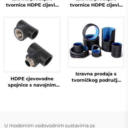
tvornice HDPE cijevi i
tvornice HDPE cijevi i
spojnice za vruću
spojnice za vruću
zavarivanje koljena
zavarivanje koljena
Izravna prodaja s
HDPE cjevovodne
tvorničkog područja
spojnice s navojnim
HDPE cjevni priključci
priključkom T-
muški T-razvod
razvodnik ženski T-
razvodnik za opskrbu
vodom
U modernim vodovodnim sustavima za