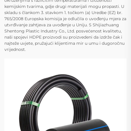
okruženjima s različitim temperaturama i izloženosti
kemijskim tvarima, gdje drugi materijali mogu propasti. U
skladu s člankom 3. stavkom 1. točkom (a) Uredbe (EZ) br.
765/2008 Europska komisija je odlučila o uvođenju mjera za
utvrđivanje zahtjeva za uvođenje u Uniju. S Shijiazhuang
Shentong Plastic Industry Co., Ltd. posvećenost kvalitetu,
naši spojevi HDPE proizvodi su proizvedeni da izdrže čak i
najteže uvjete, pružajući klijentima mir u umu i dugoročnu
vrijednost.