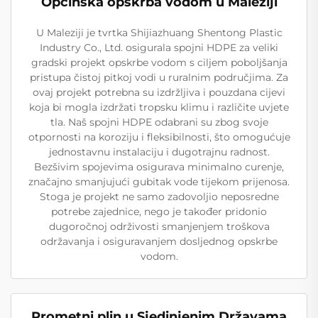
Općinska opskrba vodom u Maleziji
U Maleziji je tvrtka Shijiazhuang Shentong Plastic
Industry Co., Ltd. osigurala spojni HDPE za veliki
gradski projekt opskrbe vodom s ciljem poboljšanja
pristupa čistoj pitkoj vodi u ruralnim područjima. Za
ovaj projekt potrebna su izdržljiva i pouzdana cijevi
koja bi mogla izdržati tropsku klimu i različite uvjete
tla. Naš spojni HDPE odabrani su zbog svoje
otpornosti na koroziju i fleksibilnosti, što omogućuje
jednostavnu instalaciju i dugotrajnu radnost.
Bezšivim spojevima osigurava minimalno curenje,
značajno smanjujući gubitak vode tijekom prijenosa.
Stoga je projekt ne samo zadovoljio neposredne
potrebe zajednice, nego je također pridonio
dugoročnoj održivosti smanjenjem troškova
održavanja i osiguravanjem dosljednog opskrbe
vodom.
Prometni plin u Sjedinjenim Državama