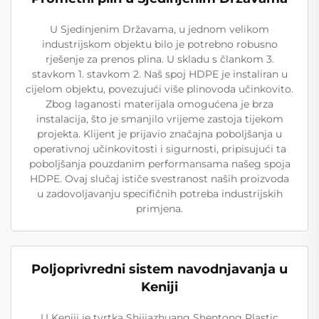
U Sjedinjenim Državama, u jednom velikom
industrijskom objektu bilo je potrebno robusno
rješenje za prenos plina. U skladu s člankom 3.
stavkom 1. stavkom 2. Naš spoj HDPE je instaliran u
cijelom objektu, povezujući više plinovoda učinkovito.
Zbog laganosti materijala omogućena je brza
instalacija, što je smanjilo vrijeme zastoja tijekom
projekta. Klijent je prijavio značajna poboljšanja u
operativnoj učinkovitosti i sigurnosti, pripisujući ta
poboljšanja pouzdanim performansama našeg spoja
HDPE. Ovaj slučaj ističe svestranost naših proizvoda
u zadovoljavanju specifičnih potreba industrijskih
primjena.
Poljoprivredni sistem navodnjavanja u
Keniji
U Keniji je tvrtka Shijiazhuang Shentong Plastic