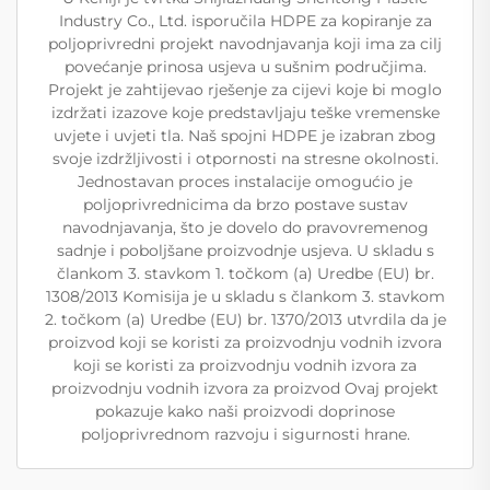
Industry Co., Ltd. isporučila HDPE za kopiranje za
poljoprivredni projekt navodnjavanja koji ima za cilj
povećanje prinosa usjeva u sušnim područjima.
Projekt je zahtijevao rješenje za cijevi koje bi moglo
izdržati izazove koje predstavljaju teške vremenske
uvjete i uvjeti tla. Naš spojni HDPE je izabran zbog
svoje izdržljivosti i otpornosti na stresne okolnosti.
Jednostavan proces instalacije omogućio je
poljoprivrednicima da brzo postave sustav
navodnjavanja, što je dovelo do pravovremenog
sadnje i poboljšane proizvodnje usjeva. U skladu s
člankom 3. stavkom 1. točkom (a) Uredbe (EU) br.
1308/2013 Komisija je u skladu s člankom 3. stavkom
2. točkom (a) Uredbe (EU) br. 1370/2013 utvrdila da je
proizvod koji se koristi za proizvodnju vodnih izvora
koji se koristi za proizvodnju vodnih izvora za
proizvodnju vodnih izvora za proizvod Ovaj projekt
pokazuje kako naši proizvodi doprinose
poljoprivrednom razvoju i sigurnosti hrane.