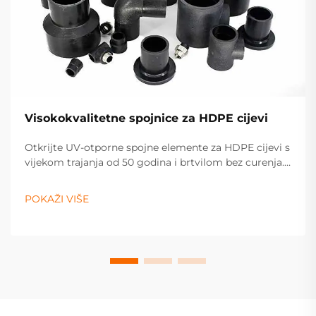
Visokokvalitetne spojnice za HDPE cijevi
Otkrijte UV-otporne spojne elemente za HDPE cijevi s
vijekom trajanja od 50 godina i brtvilom bez curenja.
Idealni su za sustave vodosnabdijevanja, plina i
navodnjavanja. Zatražite ponudu već danas.
POKAŽI VIŠE