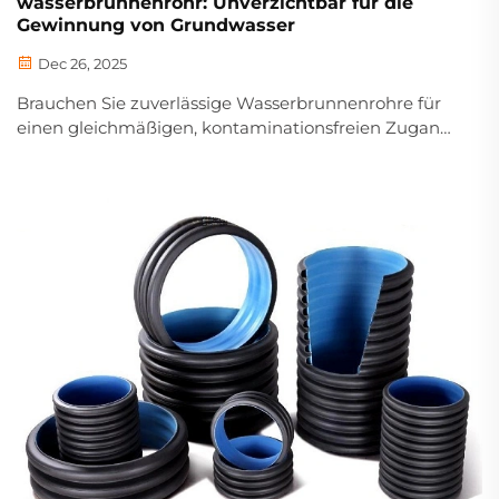
wasserbrunnenrohr: Unverzichtbar für die
Gewinnung von Grundwasser
Dec 26, 2025
Brauchen Sie zuverlässige Wasserbrunnenrohre für
einen gleichmäßigen, kontaminationsfreien Zugang
zu Grundwasser? Entdecken Sie
korrosionsbeständige Materialien, Größenberatung
und beste Installationspraktiken. Holen Sie jetzt
kostenlos Ihr Spezifikationsblatt ein.