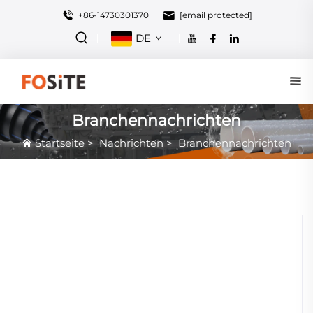
+86-14730301370
[email protected]
DE
Branchennachrichten
Startseite
>
Nachrichten
>
Branchennachrichten