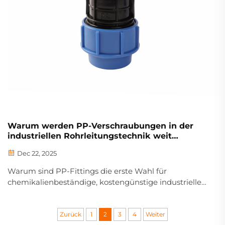
Warum werden PP-Verschraubungen in der
industriellen Rohrleitungstechnik weit
verbreitet eingesetzt?
Dec 22, 2025
Warum sind PP-Fittings die erste Wahl für
chemikalienbeständige, kostengünstige industrielle
Rohrleitungen? Entdecken Sie Vorteile bei der
Korrosionsbeständigkeit, thermischen Stabilität und
Rendite. Laden Sie jetzt das Datenblatt herunter.
Zurück
1
2
3
4
Weiter