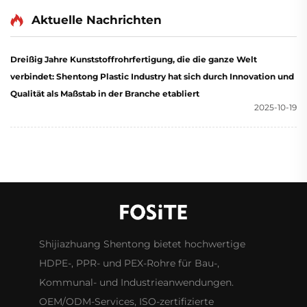
Rohrverschraubungen
Grad-Innengewinkel für
verjüngtes T-Stück PE-
Wasserversorgung
Aktuelle Nachrichten
Stumpfschweiß-T-Stück
für Wasserversorgung
Dreißig Jahre Kunststoffrohrfertigung, die die ganze Welt
verbindet: Shentong Plastic Industry hat sich durch Innovation und
Qualität als Maßstab in der Branche etabliert
2025-10-19
Shijiazhuang Shentong bietet hochwertige
HDPE-, PPR- und PEX-Rohre für Bau-,
Kommunal- und Industrieanwendungen.
OEM/ODM-Services, ISO-zertifizierte