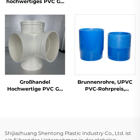
Inspektionsverschluss-
hochwertiges PVC GB
Verschraubungen OEM
110 mm Abwasserrohr
PVC UPVC-
aus Kunststoff UPVC
Rohrverschraubungen
Großhandel
Brunnenrohre, UPVC
Hochwertige PVC GB
PVC-Rohrpreis,
110 mm Abwasserrohr-
Lieferant für
Kunststoffkreuz
Brunnenrohre,
UPVC-
Wasserrohre in Zoll
Rohrverschraubungen
und geschlitzt, 4-
3D Vier-Wege
zöllig, tief verlegte
UPVC-Preise,
Shijiazhuang Shentong Plastic Industry Co., Ltd. ist
Kunststoffprodukte