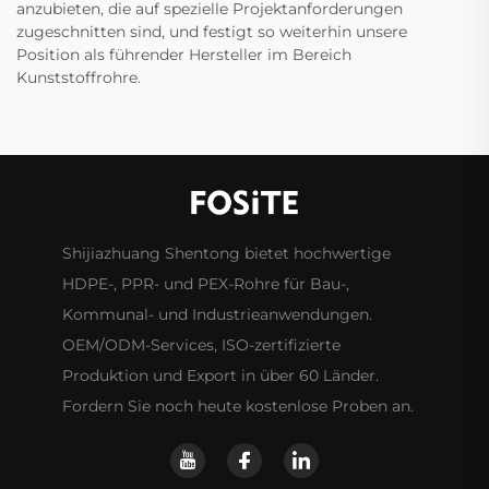
anzubieten, die auf spezielle Projektanforderungen
zugeschnitten sind, und festigt so weiterhin unsere
Position als führender Hersteller im Bereich
Kunststoffrohre.
Shijiazhuang Shentong bietet hochwertige
HDPE-, PPR- und PEX-Rohre für Bau-,
Kommunal- und Industrieanwendungen.
OEM/ODM-Services, ISO-zertifizierte
Produktion und Export in über 60 Länder.
Fordern Sie noch heute kostenlose Proben an.