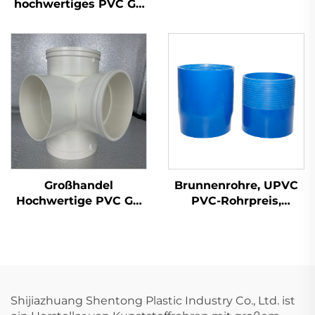
Inspektionsverschluss-
hochwertiges PVC GB
Verschraubungen OEM
110 mm Abwasserrohr
PVC UPVC-
aus Kunststoff UPVC
Rohrverschraubungen
Großhandel
Brunnenrohre, UPVC
Hochwertige PVC GB
PVC-Rohrpreis,
110 mm Abwasserrohr-
Lieferant für
Kunststoffkreuz
Brunnenrohre,
UPVC-
Wasserrohre in Zoll
Rohrverschraubungen
und geschlitzt, 4-
3D Vier-Wege
zöllig, tief verlegte
UPVC-Preise,
Shijiazhuang Shentong Plastic Industry Co., Ltd. ist
Kunststoffprodukte