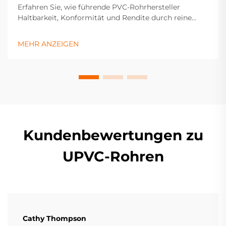
Erfahren Sie, wie führende PVC-Rohrhersteller
Haltbarkeit, Konformität und Rendite durch reine
Materialien, ISO-9001-Qualitätskontrolle, globale
Zertifizierungen und technologiegestützte Extrusion
MEHR ANZEIGEN
gewährleisten. Holen Sie sich jetzt Einblicke in die
Qualitätssicherung.
Kundenbewertungen zu
UPVC-Rohren
Cathy Thompson