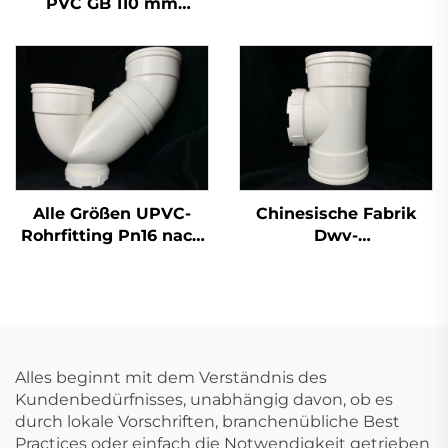
PVC GB 110 mm
Abwasser-
Flaschenhals-T-Stück
UPVC-
Rohrbefestigungsteile
45 Grad Winkel
Alle Größen UPVC-
Chinesische Fabrik
Rohrfitting Pn16 nach
Dwv-
DIN-Standard
Rohrverschraubungen
Kunststoffrohrfitting
Inspektionsverschluss-
P-Winkel 110 mm
Verschraubungen OEM
PVC UPVC-
Rohrverschraubungen
Alles beginnt mit dem Verständnis des
Kundenbedürfnisses, unabhängig davon, ob es
durch lokale Vorschriften, branchenübliche Best
Practices oder einfach die Notwendigkeit getrieben