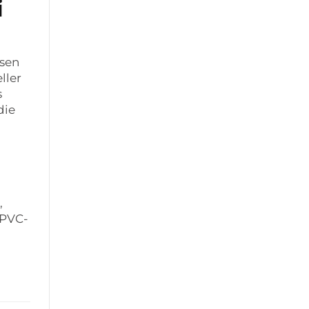
i
sen
ller
s
die
,
 PVC-