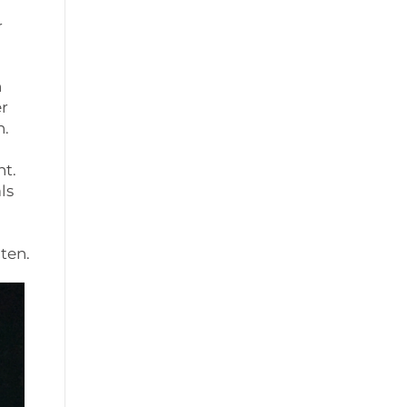
r
n
er
n.
nt.
ls
ten.