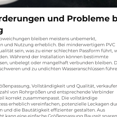
orderungen und Probleme b
g
bweichungen bleiben meistens unbemerkt,
on und Nutzung erheblich. Bei minderwertigem PVC
ität sein, was zu einer schlechten Passform führt,
en. Während der Installation können bestimmte
sen, unbelegt oder mangelhaft verbunden bleiben. D
erschweren und zu undichten Wasseranschlüssen führe
ßenpassung, Vollständigkeit und Qualität, verkaufen
ielzahl von Rohrgrößen und entsprechende Verbinder
Teil korrekt zusammenpasst. Die vollständige
ess erheblich vereinfachen, potenzielle Leckagen du
und die Bautätigkeit effizienter gestalten. Aus
ht kann eine einfache Größenpassung Bauzeit spare