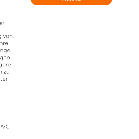
nn.
g von
hre
ange
igen
gere
h zu
ter
 PVC-