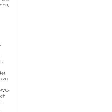
rden,
u
d
es
det
h zu
 PVC-
uch
t.