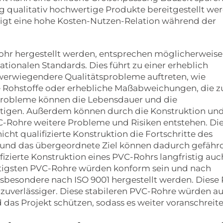
g qualitativ hochwertige Produkte bereitgestellt we
eigt eine hohe Kosten-Nutzen-Relation während der
hr hergestellt werden, entsprechen möglicherweise
tionalen Standards. Dies führt zu einer erheblich
hwerwiegendere Qualitätsprobleme auftreten, wie
 Rohstoffe oder erhebliche Maßabweichungen, die z
e Probleme können die Lebensdauer und die
tigen. Außerdem können durch die Konstruktion un
Rohre weitere Probleme und Risiken entstehen. Di
ht qualifizierte Konstruktion die Fortschritte des
t und das übergeordnete Ziel können dadurch gefähr
fizierte Konstruktion eines PVC-Rohrs langfristig auc
ertigsten PVC-Rohre würden konform sein und nach
nsbesondere nach ISO 9001 hergestellt werden. Diese
 zuverlässiger. Diese stabileren PVC-Rohre würden a
das Projekt schützen, sodass es weiter voranschreite