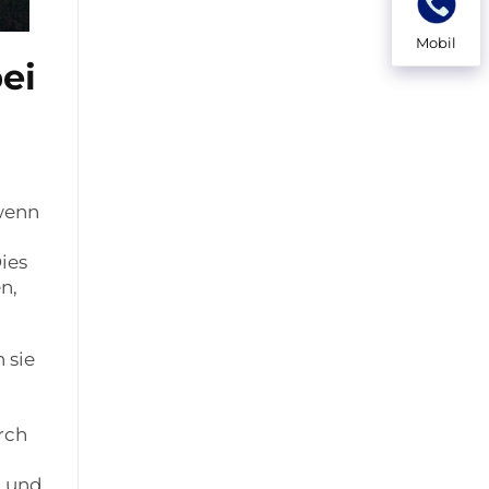
Mobil
ei
 wenn
ies
n,
 sie
rch
n und