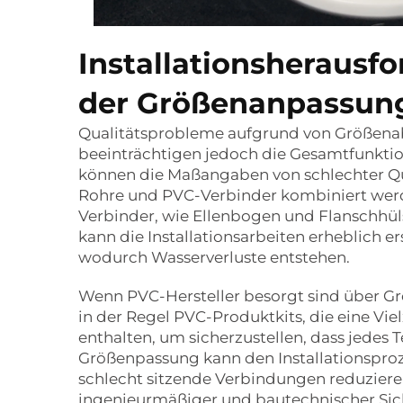
Installationsherausf
der Größenanpassun
Qualitätsprobleme aufgrund von Größena
beeinträchtigen jedoch die Gesamtfunkti
können die Maßangaben von schlechter Qual
Rohre und PVC-Verbinder kombiniert werd
Verbinder, wie Ellenbogen und Flanschhül
kann die Installationsarbeiten erheblich 
wodurch Wasserverluste entstehen.
Wenn PVC-Hersteller besorgt sind über Grö
in der Regel PVC-Produktkits, die eine V
enthalten, um sicherzustellen, dass jedes 
Größenpassung kann den Installationsproz
schlecht sitzende Verbindungen reduzieren 
ingenieurmäßiger und bautechnischer Sic