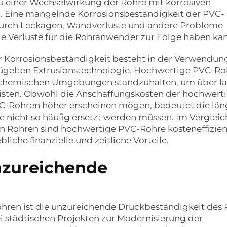
 einer Wechselwirkung der Rohre mit korrosiven
n. Eine mangelnde Korrosionsbeständigkeit der PVC-
durch Leckagen, Wandverluste und andere Probleme
lle Verluste für die Rohranwender zur Folge haben ka
 Korrosionsbeständigkeit besteht in der Verwendun
lügelten Extrusionstechnologie. Hochwertige PVC-Ro
ten chemischen Umgebungen standzuhalten, um über l
isten. Obwohl die Anschaffungskosten der hochwert
C-Rohren höher erscheinen mögen, bedeutet die län
e nicht so häufig ersetzt werden müssen. Im Vergleic
n Rohren sind hochwertige PVC-Rohre kosteneffizien
iche finanzielle und zeitliche Vorteile.
Unzureichende
hren ist die unzureichende Druckbeständigkeit des
i städtischen Projekten zur Modernisierung der