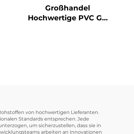
ungen
Großhandel
chluss-
Hochwertige PVC GB
gen
110 mm
C-
Abwasserrohr-
ungen
Kunststoffkreuz
UPVC-
Rohrverschraubungen
3D Vier-Wege
ohstoffen von hochwertigen Lieferanten.
ationalen Standards entsprechen. Jede
terzogen, um sicherzustellen, dass sie in
wicklungsteams arbeiten an Innovationen