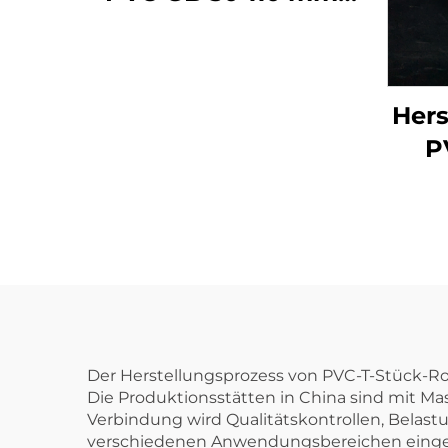
weißes Abwasser-T-
Stück UPVC-
Rohrbefestigungsteile
Hers
90 Grad Winkel
P
Flas
Rohr
4
Der Herstellungsprozess von PVC-T-Stück-R
Die Produktionsstätten in China sind mit Ma
Verbindung wird Qualitätskontrollen, Belast
verschiedenen Anwendungsbereichen eingese