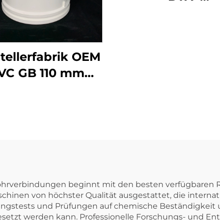
Rohrverschraub
Inspektionsvers
Verschraubun
tellerfabrik OEM
OEM PVC UPV
VC GB 110 mm
Rohrverschraub
Abwasser-
chenhals-T-Stück
UPVC-
befestigungsteile
5 Grad Winkel
ohrverbindungen beginnt mit den besten verfügbaren R
schinen von höchster Qualität ausgestattet, die intern
ungstests und Prüfungen auf chemische Beständigkeit un
tzt werden kann. Professionelle Forschungs- und Ent