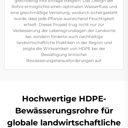
gleichzeitig ihre Erträge steigern. Das Design der
Rohre ermöglichte einen optimalen Wasserfluss und
eine gleichmäßige Verteilung, wodurch sichergestellt
wurde, dass jede Pflanze ausreichend Feuchtigkeit
erhielt. Dieses Projekt trug nicht nur zur
Verbesserung der Lebensgrundlagen der Landwirte
bei, sondern förderte auch nachhaltige
landwirtschaftliche Praktiken in der Region und
zeigte die Wirksamkeit von HDPE bei der
Bewältigung kritischer
Bewässerungsherausforderungen auf.
Hochwertige HDPE-
Bewässerungsrohre für
globale landwirtschaftliche