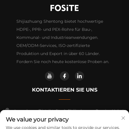
Shijiazhuang Shentong bietet hochwertige
HDPE-, PPR- und PEX-Rohre für Bau-,
Kommunal- und Industrieanwendungen.
OEM/ODM-Services, ISO-zertifizierte
Produktion und Export in über 60 Länder.
Fordern Sie noch heute kostenlose Proben an.
KONTAKTIEREN SIE UNS
Luancheng-Distrikt, Stadt Shijiazhuang, Provinz Hebei.
We value your privacy
+86-14730301370
We use cookies and similar tools to provide our services.