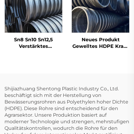
Sn8 Sn10 Sn12,5
Neues Produkt
Verstärktes
Gewelltes HDPE Krah-
spiralförmig gewelltes
Rohr Sn10/12,5
Rohr mit Stahlband
Kunststoff-HDPE-
Entwässerungs-HDPE-
Carat-Rohre
Rohr
Shijiazhuang Shentong Plastic Industry Co., Ltd.
beschäftigt sich mit der Herstellung von
Bewässerungsrohren aus Polyethylen hoher Dichte
(HDPE). Diese Rohre sind entscheidend für den
Agrarsektor. Unsere Produktion basiert auf
moderner Technologie und strengen, mehrstufigen
Qualitätskontrollen, wodurch die Rohre für den