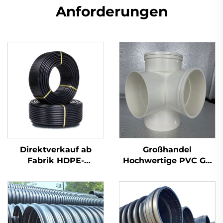
Anforderungen
Direktverkauf ab
Großhandel
Fabrik HDPE-
Hochwertige PVC GB
Rohrverschraubungen
110 mm Abwasserrohr-
Stumpfschweiß-
Kunststoffkreuz
Ellbogen
UPVC-
Rohrverschraubungen
3D Vier-Wege