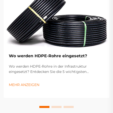
Wo werden HDPE-Rohre eingesetzt?
Wo werden HDPE-Rohre in der Infrastruktur
eingesetzt? Entdecken Sie die 5 wichtigsten
industriellen Anwendungen – von Wasserversorgung
und Gasleitung über Abwasser, Entwässerung bis hin
MEHR ANZEIGEN
zur Landwirtschaft. Optimieren Sie jetzt Ihre
Projektspezifikationen.