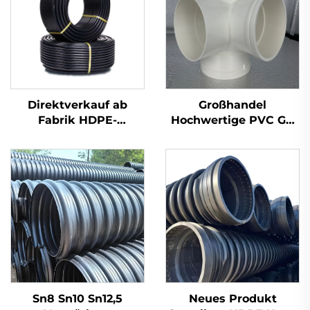
Direktverkauf ab
Großhandel
Fabrik HDPE-
Hochwertige PVC GB
Rohrverschraubungen
110 mm Abwasserrohr-
Stumpfschweiß-
Kunststoffkreuz
Ellbogen
UPVC-
Rohrverschraubungen
3D Vier-Wege
Sn8 Sn10 Sn12,5
Neues Produkt