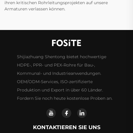
ihren kritischen Rohrleitungsprojekten auf unsere
Armaturen verlassen können.
Shijiazhuang Shentong bietet hochwertige
HDPE-, PPR- und PEX-Rohre für Bau-,
Kommunal- und Industrieanwendungen.
OEM/ODM-Services, ISO-zertifizierte
Produktion und Export in über 60 Länder.
Fordern Sie noch heute kostenlose Proben an.
KONTAKTIEREN SIE UNS