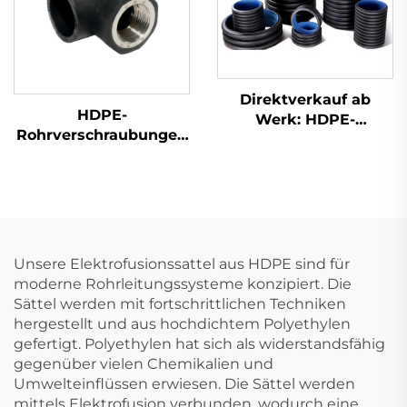
Direktverkauf ab
HDPE-
Werk: HDPE-
Rohrverschraubungen
Rohrverschraubungen,
Gewindeverbindung
gerade T-Stücke
90-Grad-
Innengewinkel für
Wasserversorgung
Unsere Elektrofusionssattel aus HDPE sind für
moderne Rohrleitungssysteme konzipiert. Die
Sättel werden mit fortschrittlichen Techniken
hergestellt und aus hochdichtem Polyethylen
gefertigt. Polyethylen hat sich als widerstandsfähig
gegenüber vielen Chemikalien und
Umwelteinflüssen erwiesen. Die Sättel werden
mittels Elektrofusion verbunden, wodurch eine