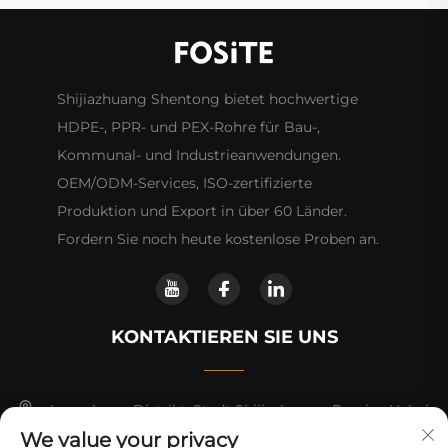
Shijiazhuang Shentong bietet hochwertige
HDPE-, PPR- und PEX-Rohre für Bau-,
Kommunal- und Industrieanwendungen.
OEM/ODM-Services, ISO-zertifizierte
Produktion und Export in über 60 Länder.
Fordern Sie noch heute kostenlose Proben an.
KONTAKTIEREN SIE UNS
Luancheng-Distrikt, Stadt Shijiazhuang, Provinz Hebei.
We value your privacy