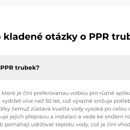
 kladené otázky o PPR tr
í PPR trubek?
které je činí preferovanou volbou pro různé aplik
vydržet více než 50 let, což výrazně snižuje potř
, díky čemuž zůstává kvalita vody vysoká po celou
je jejich přepravu a instalaci a vede ke snížení ná
sti pomáhají udržovat teplotu vody, což je činí vh