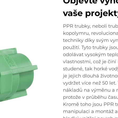
Objevte výh
vaše projekt
PPR trubky, neboli tr
kopolymru, revolucional
techniky díky svým vyn
použití. Tyto trubky js
odolávat vysokým teplo
vlastnostmi, což je čin
studené, tak horké vod
je jejich dlouhá životn
vydržet více než 50 let
nákladů na výměnu a m
protože v průběhu času
Kromě toho jsou PPR tr
manipulaci a montáž a 