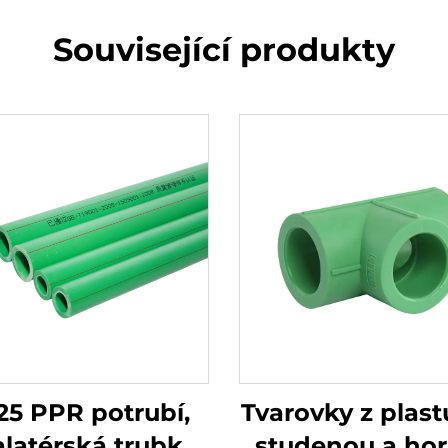
Související produkty
5 PPR potrubí,
Tvarovky z plast
alatérská trubka,
studenou a ho