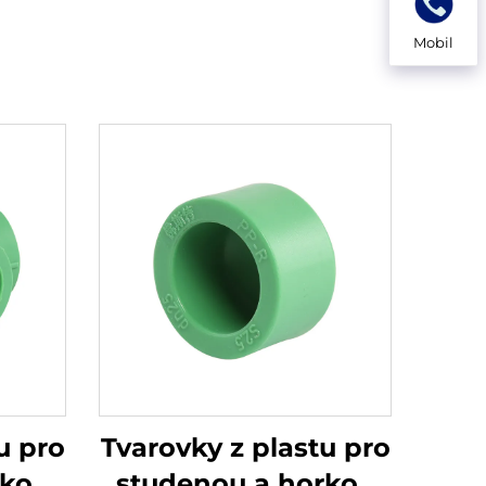
Mobil
u pro
Tvarovky z plastu pro
rkou
studenou a horkou