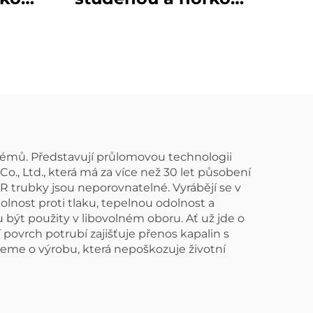
PPR,
vodu, krytky na
konec PPR trubky
témů. Představují průlomovou technologii
., Ltd., která má za více než 30 let působení
R trubky jsou neporovnatelné. Vyrábějí se v
lnost proti tlaku, tepelnou odolnost a
 být použity v libovolném oboru. Ať už jde o
povrch potrubí zajišťuje přenos kapalin s
jeme o výrobu, která nepoškozuje životní