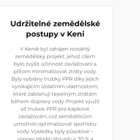
Udržitelné zemědělské
postupy v Keni
V Keniě byl zahájen rozsáhlý
zemědělský projekt, jehož cílem
bylo zvýšit účinnost zavlažování a
přitom minimalizovat ztráty vody.
Byly vybrány trubky PPR díky jejich
vynikajícím izolačním vlastnostem,
které zabraňují tepelným ztrátám
během dopravy vody. Projekt využil
síť trubek PPR pro kapkové
zavlažování, což zemědělcům
umožnilo optimalizovat spotřebu
vody. Výsledky byly působivé –
výnosy plodin stouply o 30 % a