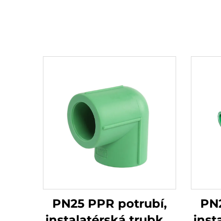
PN25 PPR potrubí,
PN2
instalatérská trubka,
inst