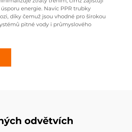
inimalizuje ztráty třením, čímž zajišťují
a úsporu energie. Navíc PPR trubky
ozi, díky čemuž jsou vhodné pro širokou
 systémů pitné vody i průmyslového
ných odvětvích