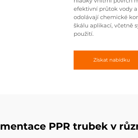
hladký vnitřní povrch m
efektivní průtok vody 
odolávají chemické kor
škálu aplikací, včetně
použití.
Získat nabídku
mentace PPR trubek v růz