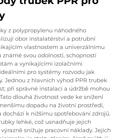
ody trubek PPR pro
y
ubky z polypropylenu náhodného
izují obor instalatérství a potrubní
ikajícím vlastnostem a univerzálnímu
ou známé svou odolností, schopností
tám a vynikajícími izolačními
í ideálními pro systémy rozvodu jak
y. Jednou z hlavních výhod PPR trubek
ost; při správné instalaci a údržbě mohou
. Tato dlouhá životnost vede ke snížení
enšímu dopadu na životní prostředí,
 dochází k nižšímu spotřebování zdrojů.
ubky lehké, což usnadňuje jejich
výrazně snižuje pracovní náklady. Jejich