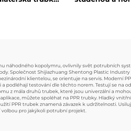
bování horkou a
vodu, tvarovka 
udenou vodou,
třmen
PPR trubka
enu náhodného kopolymru, ovlivnily svět potrubních sys
dy. Společnost Shijiazhuang Shentong Plastic Industry Co
zinárodní klientelou, se orientuje na servis. Moderní PP
podléhají testování dle těchto norem. Testují se na odo
omu z mála druhů trubek, které jsou univerzální a mohou
likace, můžete spoléhat na PPR trubky. Hladký vnitřní 
žití PPR trubek znamená závazek k udržitelnosti. Usilu
 volbou pro jakýkoli potrubní projekt.