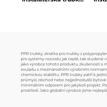
zásobování horkou a
záso
studenou vodou,
st
PPR trubka
PPR trubky, zkratka pro trubky z polypropyl
pro systémy rozvodu jak teplé, tak studené vo
jako výrobce tohoto produktu zkušenosti s me
souladu s mezinárodními výrobními normami a 
chemickou stabilitu. PPR trubky patří k jedn
průmysl, obchod nebo nejjednodušší bytové ap
minimálním odporem pro jakýkoli projekt. Pou
prostředí. Jako globální výrobce jsme nejlepší