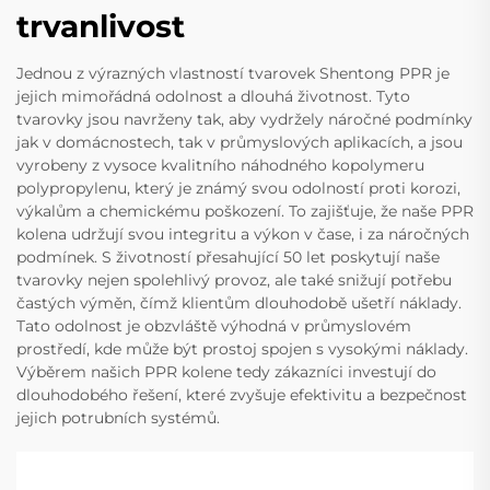
trvanlivost
Jednou z výrazných vlastností tvarovek Shentong PPR je
jejich mimořádná odolnost a dlouhá životnost. Tyto
tvarovky jsou navrženy tak, aby vydržely náročné podmínky
jak v domácnostech, tak v průmyslových aplikacích, a jsou
vyrobeny z vysoce kvalitního náhodného kopolymeru
polypropylenu, který je známý svou odolností proti korozi,
výkalům a chemickému poškození. To zajišťuje, že naše PPR
kolena udržují svou integritu a výkon v čase, i za náročných
podmínek. S životností přesahující 50 let poskytují naše
tvarovky nejen spolehlivý provoz, ale také snižují potřebu
častých výměn, čímž klientům dlouhodobě ušetří náklady.
Tato odolnost je obzvláště výhodná v průmyslovém
prostředí, kde může být prostoj spojen s vysokými náklady.
Výběrem našich PPR kolene tedy zákazníci investují do
dlouhodobého řešení, které zvyšuje efektivitu a bezpečnost
jejich potrubních systémů.