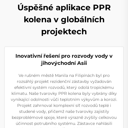
Úspěšné aplikace PPR
kolena v globálních
projektech
Inovativní řešení pro rozvody vody v
jihovýchodní Asii
Ve rušném městě Manila na Filipínách byl pro
rozsáhlý projekt rezidenční zástavby vyžadován
efektivní systém rozvodů, který odolá tropickému
klimatu. Naše tvarovky PPR kolena byly vybrány díky
vynikající odolnosti vůči teplotním výkyvům a korozi.
Projekt zahrnoval komplexní síť rozvodů teplé i
studené vody, přičemž naše tvarovky zajistily
bezproblémové spoje, které výrazně zvýšily celkovou
účinnost potrubního systému. Zástavce nahlásili