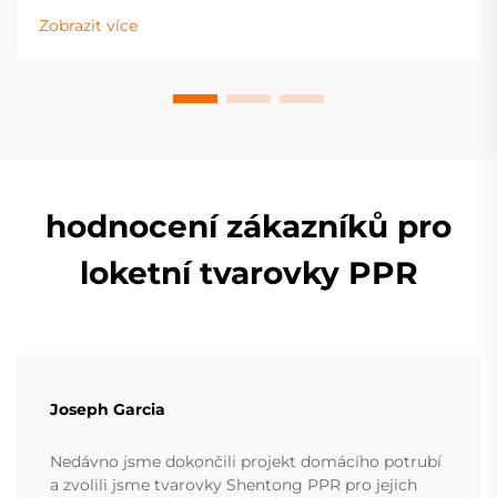
více.
Zobrazit více
hodnocení zákazníků pro
loketní tvarovky PPR
Joseph Garcia
Nedávno jsme dokončili projekt domácího potrubí
a zvolili jsme tvarovky Shentong PPR pro jejich