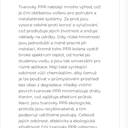
Tvarovky PPR nabízejí mnoho výhod, což
je činí oblíbenou volbou pro potrubní a
instalatérské systémy. Za prvé jsou
vysoce odolné proti korozi a vylučování,
což prodlužuje jejich životnost a snižuje
náklady na údržbu. Díky nízké hmotnosti
jsou jednodušší a méně pracné při
instalaci. Kromě toho PPR kolena vydrží
široké spektrum teplot, od horké po
studenou vodu, a jsou tak univerzální pro
různé aplikace. Mají také vynikající
odolnost vůči chemikáliím, díky čemuž
je lze používat v průmyslovém prostředí
bez obav z degradace. Hladký vnitřní
povrch tvarovek PPR minimalizuje ztráty
třením, což zajišťuje efektivní průtok.
Navíc jsou tvarovky PPR ekologické,
protože jsou recyklovatelné, a tím
podporují udržitelné postupy. Celkově
jejich odolnost, efektivita a ekologická
přívětivost činí tvarovky PPR výbornou