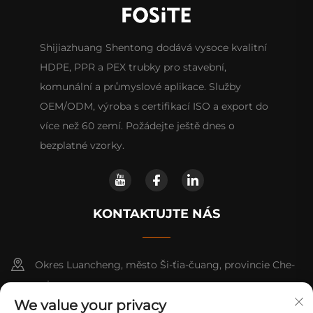
Shijiazhuang Shentong dodává vysoce kvalitní
HDPE, PPR a PEX trubky pro stavební,
komunální a průmyslové aplikace. Služby
OEM/ODM, výroba s certifikací ISO a export do
více než 60 zemí. Požádejte ještě dnes o
bezplatné vzorky.
KONTAKTUJTE NÁS
Okres Luancheng, město Ši-ťia-čuang, provincie Che-
pej
We value your privacy