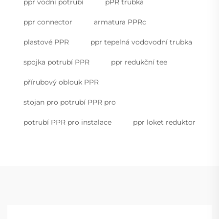
ppr vodní potrubí
pPR trubka
ppr connector
armatura PPRc
plastové PPR
ppr tepelná vodovodní trubka
spojka potrubí PPR
ppr redukční tee
přírubový oblouk PPR
stojan pro potrubí PPR pro
potrubí PPR pro instalace
ppr loket reduktor