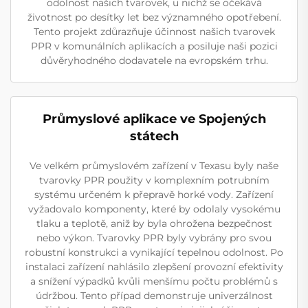
odolnost našich tvarovek, u nichž se očekává
životnost po desítky let bez významného opotřebení.
Tento projekt zdůrazňuje účinnost našich tvarovek
PPR v komunálních aplikacích a posiluje naši pozici
důvěryhodného dodavatele na evropském trhu.
Průmyslové aplikace ve Spojených
státech
Ve velkém průmyslovém zařízení v Texasu byly naše
tvarovky PPR použity v komplexním potrubním
systému určeném k přepravě horké vody. Zařízení
vyžadovalo komponenty, které by odolaly vysokému
tlaku a teplotě, aniž by byla ohrožena bezpečnost
nebo výkon. Tvarovky PPR byly vybrány pro svou
robustní konstrukci a vynikající tepelnou odolnost. Po
instalaci zařízení nahlásilo zlepšení provozní efektivity
a snížení výpadků kvůli menšímu počtu problémů s
údržbou. Tento případ demonstruje univerzálnost