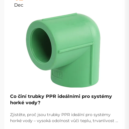
Dec
Co činí trubky PPR ideálními pro systémy
horké vody?
Zjistěte, proč jsou trubky PPR ideální pro systémy
horké vody – vysoká odolnost vůči teplu, trvanlivost a
nízká údržba zajišťují spolehlivý výkon. Dozvědět se