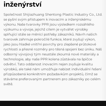
inženýrství
Společnost Shijiazhuang Shentong Plastic Industry Co., Ltd.
se pyšní svým přístupem k inovacím a inženýrskému
výkonu. Naše tvarovky PPR jsou výsledkem rozsáhlého
výzkumu a vývoje, jejichž cílem je vytvářet výrobky
splňující stále se měnící potřeby zákazníků. Návrh našich
tvarovek zahrnuje pokročilé funkce, které zvyšují výkon,
jako jsou hladké vnitřní povrchy pro zlepšené průtokové
rychlosti a přesné rozměry pro těsná spojení bez úniku. Náš
odborný vývojový tým neustále zkoumá nové materiály a
technologie, aby naše PPR kolena zůstávala na špičce
odvětví. Tato oddanost inovacím nejen zvyšuje kvalitu
výrobků, ale také nám umožňuje nabízet individuální řešení
přizpůsobená konkrétním požadavkům projektů, čímž se
stáváme preferovaným partnerem pro zákazníky po celém
světě.