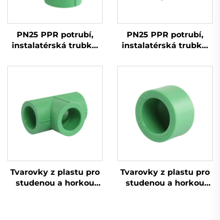
PN25 PPR potrubí,
PN25 PPR potrubí,
instalatérská trubka,
instalatérská trubka,
zásobování horkou a
zásobování horkou a
studenou vodou, PPR
studenou vodou, PPR
trubka
trubka
Tvarovky z plastu pro
Tvarovky z plastu pro
studenou a horkou
studenou a horkou
vodu, tvarovka PPR,
vodu, krytky na konec
třmen
PPR trubky