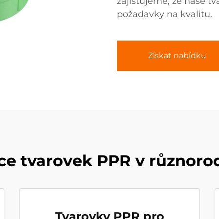
zajišťujeme, že naše tv
požadavky na kvalitu.
Získat nabídku
ce tvarovek PPR v různoro
Tvarovky PPR pro