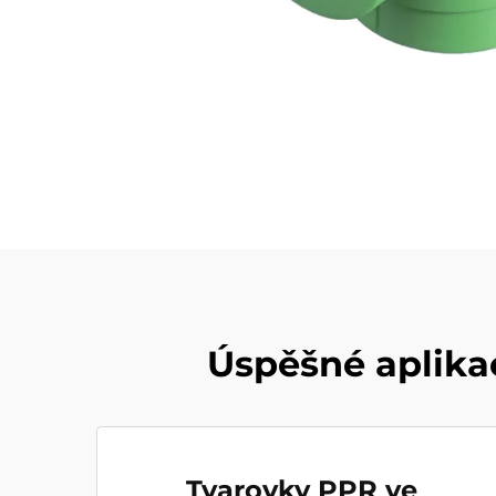
Úspěšné aplika
Tvarovky PPR ve