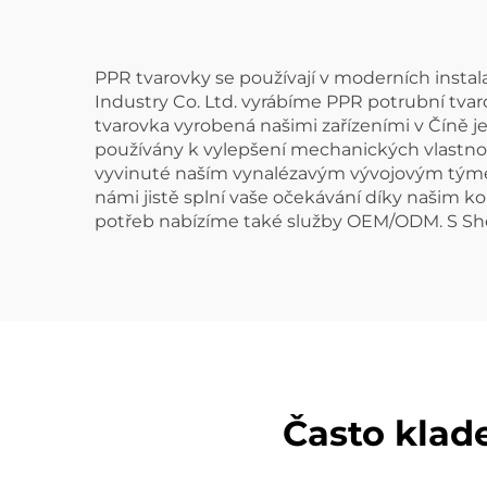
PPR tvarovky se používají v moderních instala
Industry Co. Ltd. vyrábíme PPR potrubní tv
tvarovka vyrobená našimi zařízeními v Číně j
používány k vylepšení mechanických vlastnost
vyvinuté naším vynalézavým vývojovým týmem
námi jistě splní vaše očekávání díky našim 
potřeb nabízíme také služby OEM/ODM. S She
Často klad