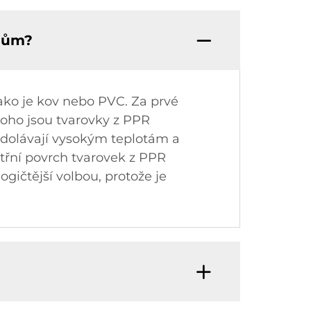
álům?
jako je kov nebo PVC. Za prvé
toho jsou tvarovky z PPR
. Odolávají vysokým teplotám a
třní povrch tvarovek z PPR
gičtější volbou, protože je