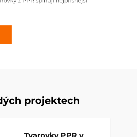
arovky z PPR splňují nejpřísnější
dých projektech
Tvarovky PPR v