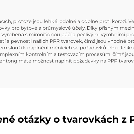
cích, protože jsou lehké, odolné a odolné proti korozi. 
arovky pro bytové a průmyslové účely. Díky přísným me
e vyrobena s mimořádnou péčí a pečlivými výrobními proc
í a pevnosti našich PPR tvarovek, čímž jsou vhodné pro 
 slouží k naplnění měnících se požadavků trhu. Jelikož
komplexním kontrolním a testovacím procesům, čímž jsou 
ntong máte možnost naplnit požadavky na PPR tvarovky s
ené otázky o tvarovkách z 