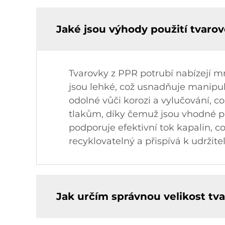
Jaké jsou výhody použití tvaro
Tvarovky z PPR potrubí nabízejí mn
jsou lehké, což usnadňuje manipula
odolné vůči korozi a vylučování, co
tlakům, díky čemuž jsou vhodné pr
podporuje efektivní tok kapalin, c
recyklovatelný a přispívá k udržit
Jak určím správnou velikost tv