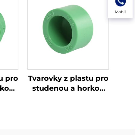
Mobil
u pro
Tvarovky z plastu pro
rkou
studenou a horkou
PPR,
vodu, krytky na
konec PPR trubky