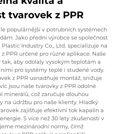
lná kvalita a
st tvarovek z PPR
ále populárnější v potrubních systémech
ám. Jako přední výrobce se společnost
lastic Industry Co., Ltd. specializuje na
y z PPR určené pro různé aplikace. Naše
 tak, aby odolaly vysokým teplotám a
álními pro systémy teplé i studené vody.
ovek z PPR usnadňuje montáž, snižuje
avíc jsou naše tvarovky z PPR odolné
ní minerálů, což zaručuje dlouhou
dy na údržbu pro naše klienty. Hladký
arovek zajišťuje efektivní tok kapalin a
nergie. S více než 30 lety zkušeností v
žujeme mezinárodní normy, čímž