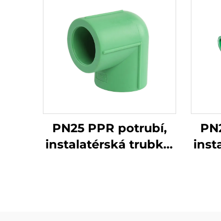
PN25 PPR potrubí,
PN2
instalatérská trubka,
inst
zásobování horkou a
záso
studenou vodou,
st
PPR trubka