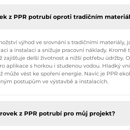
vek z PPR potrubí oproti tradičním materi
ožství výhod ve srovnání s tradičními materiály, 
ci a instalaci a snižuje pracovní náklady. Kromě 
ž zajišťuje delší životnost a nižší potřebu údržby
o aplikace s horkou i studenou vodou. Hladký vni
ož může vést ke spoření energie. Navíc je PPR ekolo
elným postupům ve výstavbě a instalacích.
arovek z PPR potrubí pro můj projekt?