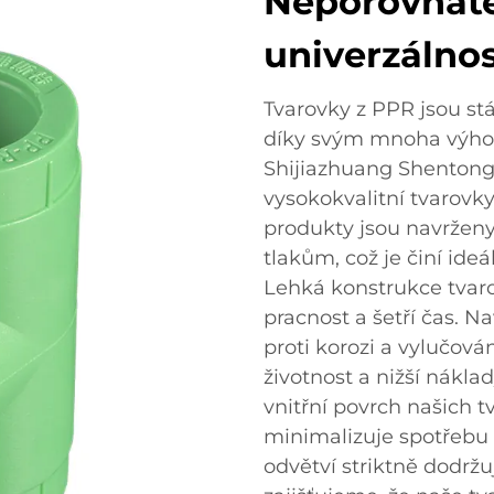
Neporovnate
univerzálno
Tvarovky z PPR jsou st
díky svým mnoha výhod
Shijiazhuang Shentong P
vysokokvalitní tvarovk
produkty jsou navrženy
tlakům, což je činí ide
Lehká konstrukce tvar
pracnost a šetří čas. N
proti korozi a vylučová
životnost a nižší nákla
vnitřní povrch našich tv
minimalizuje spotřebu e
odvětví striktně dodr