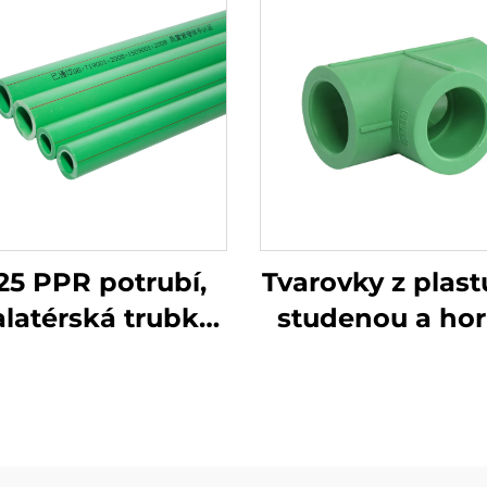
5 PPR potrubí,
Tvarovky z plast
alatérská trubka,
studenou a ho
bování horkou a
vodu, tvarovka 
udenou vodou,
třmen
PPR trubka