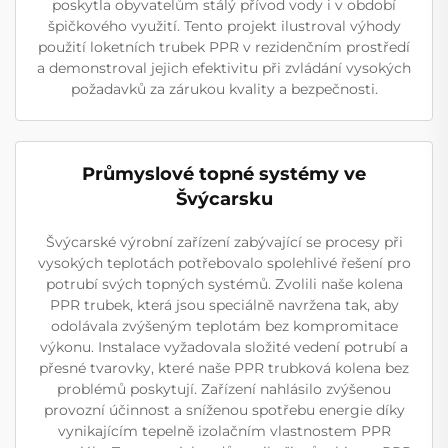
poskytla obyvatelům stálý přívod vody i v období
špičkového využití. Tento projekt ilustroval výhody
použití loketních trubek PPR v rezidenčním prostředí
a demonstroval jejich efektivitu při zvládání vysokých
požadavků za zárukou kvality a bezpečnosti.
Průmyslové topné systémy ve
Švýcarsku
Švýcarské výrobní zařízení zabývající se procesy při
vysokých teplotách potřebovalo spolehlivé řešení pro
potrubí svých topných systémů. Zvolili naše kolena
PPR trubek, která jsou speciálně navržena tak, aby
odolávala zvýšeným teplotám bez kompromitace
výkonu. Instalace vyžadovala složité vedení potrubí a
přesné tvarovky, které naše PPR trubková kolena bez
problémů poskytují. Zařízení nahlásilo zvýšenou
provozní účinnost a sníženou spotřebu energie díky
vynikajícím tepelně izolačním vlastnostem PPR