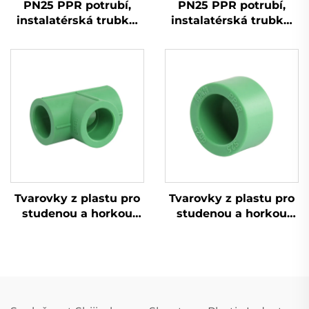
PN25 PPR potrubí,
PN25 PPR potrubí,
instalatérská trubka,
instalatérská trubka,
zásobování horkou a
zásobování horkou a
studenou vodou, PPR
studenou vodou, PPR
trubka
trubka
Tvarovky z plastu pro
Tvarovky z plastu pro
studenou a horkou
studenou a horkou
vodu, tvarovka PPR,
vodu, krytky na konec
třmen
PPR trubky