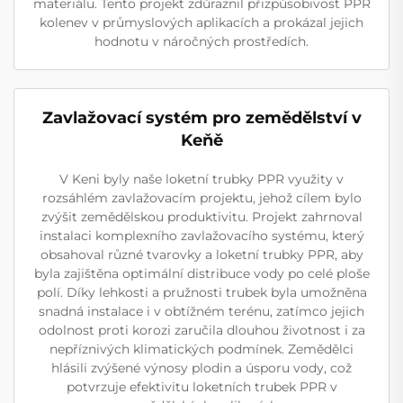
materiálu. Tento projekt zdůraznil přizpůsobivost PPR
kolenev v průmyslových aplikacích a prokázal jejich
hodnotu v náročných prostředích.
Zavlažovací systém pro zemědělství v
Keňě
V Keni byly naše loketní trubky PPR využity v
rozsáhlém zavlažovacím projektu, jehož cílem bylo
zvýšit zemědělskou produktivitu. Projekt zahrnoval
instalaci komplexního zavlažovacího systému, který
obsahoval různé tvarovky a loketní trubky PPR, aby
byla zajištěna optimální distribuce vody po celé ploše
polí. Díky lehkosti a pružnosti trubek byla umožněna
snadná instalace i v obtížném terénu, zatímco jejich
odolnost proti korozi zaručila dlouhou životnost i za
nepříznivých klimatických podmínek. Zemědělci
hlásili zvýšené výnosy plodin a úsporu vody, což
potvrzuje efektivitu loketních trubek PPR v