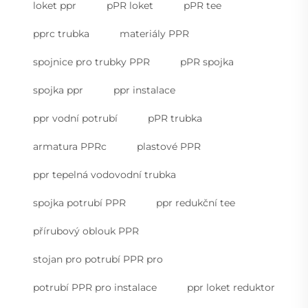
loket ppr
pPR loket
pPR tee
pprc trubka
materiály PPR
spojnice pro trubky PPR
pPR spojka
spojka ppr
ppr instalace
ppr vodní potrubí
pPR trubka
armatura PPRc
plastové PPR
ppr tepelná vodovodní trubka
spojka potrubí PPR
ppr redukční tee
přírubový oblouk PPR
stojan pro potrubí PPR pro
potrubí PPR pro instalace
ppr loket reduktor