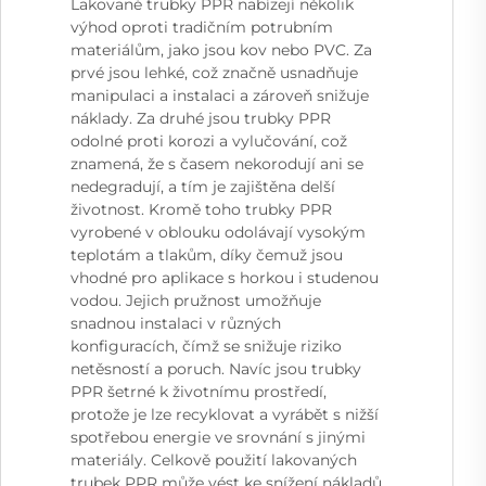
Lakované trubky PPR nabízejí několik
výhod oproti tradičním potrubním
materiálům, jako jsou kov nebo PVC. Za
prvé jsou lehké, což značně usnadňuje
manipulaci a instalaci a zároveň snižuje
náklady. Za druhé jsou trubky PPR
odolné proti korozi a vylučování, což
znamená, že s časem nekorodují ani se
nedegradují, a tím je zajištěna delší
životnost. Kromě toho trubky PPR
vyrobené v oblouku odolávají vysokým
teplotám a tlakům, díky čemuž jsou
vhodné pro aplikace s horkou i studenou
vodou. Jejich pružnost umožňuje
snadnou instalaci v různých
konfiguracích, čímž se snižuje riziko
netěsností a poruch. Navíc jsou trubky
PPR šetrné k životnímu prostředí,
protože je lze recyklovat a vyrábět s nižší
spotřebou energie ve srovnání s jinými
materiály. Celkově použití lakovaných
trubek PPR může vést ke snížení nákladů