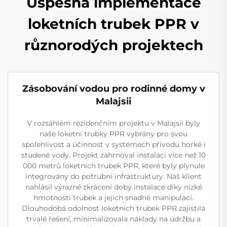
Úspěšná implementace
loketních trubek PPR v
různorodých projektech
Zásobování vodou pro rodinné domy v
Malajsii
V rozsáhlém rezidenčním projektu v Malajsii byly
naše loketní trubky PPR vybrány pro svou
spolehlivost a účinnost v systémech přívodu horké i
studené vody. Projekt zahrnoval instalaci více než 10
000 metrů loketních trubek PPR, které byly plynule
integrovány do potrubní infrastruktury. Náš klient
nahlásil výrazné zkrácení doby instalace díky nízké
hmotnosti trubek a jejich snadné manipulaci.
Dlouhodobá odolnost loketních trubek PPR zajistila
trvalé řešení, minimalizovala náklady na údržbu a