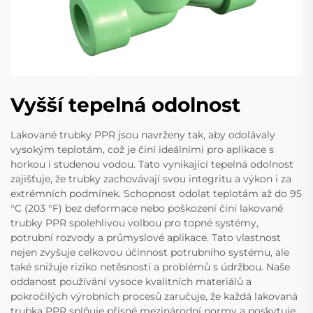
Vyšší tepelná odolnost
Lakované trubky PPR jsou navrženy tak, aby odolávaly
vysokým teplotám, což je činí ideálními pro aplikace s
horkou i studenou vodou. Tato vynikající tepelná odolnost
zajišťuje, že trubky zachovávají svou integritu a výkon i za
extrémních podmínek. Schopnost odolat teplotám až do 95
°C (203 °F) bez deformace nebo poškození činí lakované
trubky PPR spolehlivou volbou pro topné systémy,
potrubní rozvody a průmyslové aplikace. Tato vlastnost
nejen zvyšuje celkovou účinnost potrubního systému, ale
také snižuje riziko netěsností a problémů s údržbou. Naše
oddanost používání vysoce kvalitních materiálů a
pokročilých výrobních procesů zaručuje, že každá lakovaná
trubka PPR splňuje přísné mezinárodní normy a poskytuje