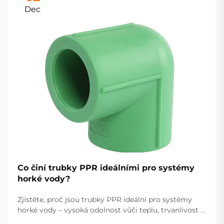
Dec
Co činí trubky PPR ideálními pro systémy
horké vody?
Zjistěte, proč jsou trubky PPR ideální pro systémy
horké vody – vysoká odolnost vůči teplu, trvanlivost a
nízká údržba zajišťují spolehlivý výkon. Dozvědět se