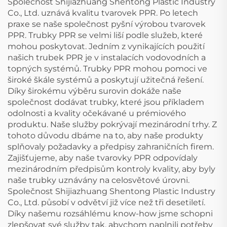
Společnost Shijiazhuang Shentong Plastic Industry
Co., Ltd. uznává kvalitu tvarovek PPR. Po letech
praxe se naše společnost pyšní výrobou tvarovek
PPR. Trubky PPR se velmi liší podle služeb, které
mohou poskytovat. Jedním z vynikajících použití
našich trubek PPR je v instalacích vodovodních a
topných systémů. Trubky PPR mohou pomoci ve
široké škále systémů a poskytují užitečná řešení.
Díky širokému výběru surovin dokáže naše
společnost dodávat trubky, které jsou příkladem
odolnosti a kvality očekávané u prémiového
produktu. Naše služby pokrývají mezinárodní trhy. Z
tohoto důvodu dbáme na to, aby naše produkty
splňovaly požadavky a předpisy zahraničních firem.
Zajišťujeme, aby naše tvarovky PPR odpovídaly
mezinárodním předpisům kontroly kvality, aby byly
naše trubky uznávány na celosvětové úrovni.
Společnost Shijiazhuang Shentong Plastic Industry
Co., Ltd. působí v odvětví již více než tři desetiletí.
Díky našemu rozsáhlému know-how jsme schopni
zlepšovat své služby tak, abychom naplnili potřeby