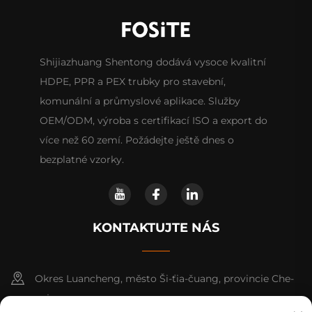
Shijiazhuang Shentong dodává vysoce kvalitní
HDPE, PPR a PEX trubky pro stavební,
komunální a průmyslové aplikace. Služby
OEM/ODM, výroba s certifikací ISO a export do
více než 60 zemí. Požádejte ještě dnes o
bezplatné vzorky.
KONTAKTUJTE NÁS
Okres Luancheng, město Ši-ťia-čuang, provincie Che-
pej