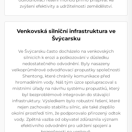
odvodňovací řešení mohou přímo přispívat ke
zvýšení efektivity a udržitelnosti zemědělství.
Venkovská silniční infrastruktura ve
Švýcarsku
Ve Švýcarsku často docházelo na venkovských
silnicích k erozi a poškozování v důsledku
nedostatečného odvodnění. Byly nasazeny
velkoprůměrové odvodňovací propustky společnosti
Shentong, které chránily komunikace před
hromaděním vody. Náš tým úzce spolupracoval s
místními úřady na návrhu systému propustků, který
byl bezproblémově integrován do stávající
infrastruktury. Výsledkem bylo robustní řešení, které
nejen zachovalo stabilitu silnic, ale také zlepšilo
okolní prostředí tím, že podporovalo přirozený odtok
vody. Zpětná vazba od obyvatel zdůraznila význam
efektivního odvodnění pro udržení spojení a
bezpečnosti na venkově.