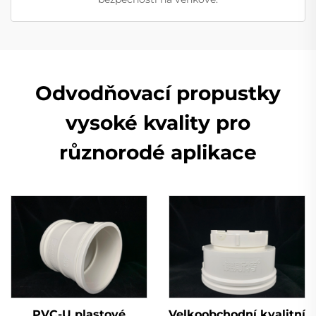
Odvodňovací propustky
vysoké kvality pro
různorodé aplikace
PVC-U plastové
Velkoobchodní kvalitní