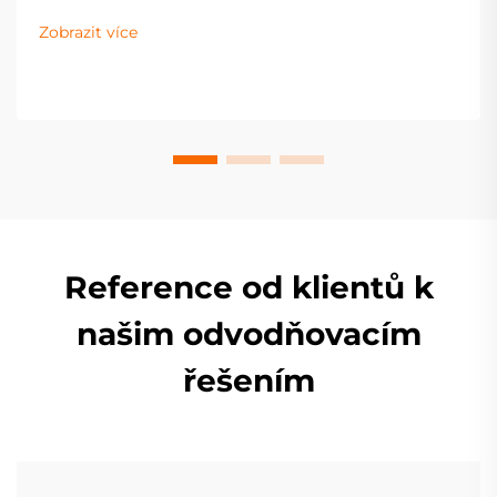
prodlouží životnost potrubí, zabrání poškození vodou
Zobrazit více
a zvýší hodnotu nemovitosti. Získejte praktické
poznatky ještě dnes.
Reference od klientů k
našim odvodňovacím
řešením