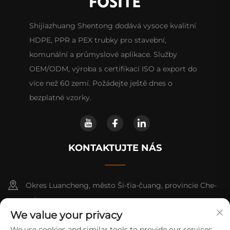
Shijiazhuang Shentong dodává vysoce kvalitní
HDPE, PPR a PEX trubky pro stavební,
komunální a průmyslové aplikace. Služby
OEM/ODM, výroba s certifikací ISO a export do
více než 60 zemí. Požádejte ještě dnes o
bezplatné vzorky.
KONTAKTUJTE NÁS
Okres Luancheng, město Ši-ťia-čuang, provincie Che-
pej
We value your privacy
+86-14730301370
We use cookies and similar tools to provide our services.