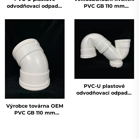
odvodňovací odpadní
PVC GB 110 mm
potrubí tvarovky
odvodňovací plastová
dvojitá zásuvka
křížová trubka UPVC
tvarovek závěrná
hlavice 50 mm 200
mm 2 palce
PVC-U plastové
odvodňovací odpadní
potrubí tvarovky
Výrobce továrna OEM
jednoduchá zásuvka
PVC GB 110 mm
sifon OEM
odvodňovací
lahvičkový T-kus
UPVC tvarovky 45