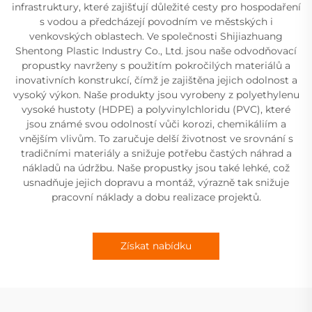
infrastruktury, které zajišťují důležité cesty pro hospodaření
s vodou a předcházejí povodním ve městských i
venkovských oblastech. Ve společnosti Shijiazhuang
Shentong Plastic Industry Co., Ltd. jsou naše odvodňovací
propustky navrženy s použitím pokročilých materiálů a
inovativních konstrukcí, čímž je zajištěna jejich odolnost a
vysoký výkon. Naše produkty jsou vyrobeny z polyethylenu
vysoké hustoty (HDPE) a polyvinylchloridu (PVC), které
jsou známé svou odolností vůči korozi, chemikáliím a
vnějším vlivům. To zaručuje delší životnost ve srovnání s
tradičními materiály a snižuje potřebu častých náhrad a
nákladů na údržbu. Naše propustky jsou také lehké, což
usnadňuje jejich dopravu a montáž, výrazně tak snižuje
pracovní náklady a dobu realizace projektů.
Získat nabídku