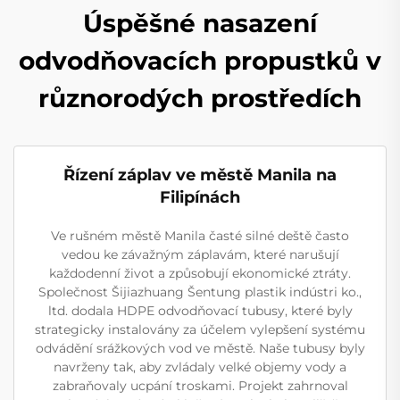
Úspěšné nasazení
odvodňovacích propustků v
různorodých prostředích
Řízení záplav ve městě Manila na
Filipínách
Ve rušném městě Manila časté silné deště často
vedou ke závažným záplavám, které narušují
každodenní život a způsobují ekonomické ztráty.
Společnost Šijiazhuang Šentung plastik indústri ko.,
ltd. dodala HDPE odvodňovací tubusy, které byly
strategicky instalovány za účelem vylepšení systému
odvádění srážkových vod ve městě. Naše tubusy byly
navrženy tak, aby zvládaly velké objemy vody a
zabraňovaly ucpání troskami. Projekt zahrnoval