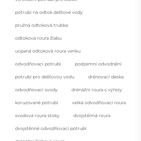
potrubí na odtok dešťové vody
pružná odtoková trubka
odtoková roura žlabu
ucpaná odtoková roura venku
odvodňovací potrubí
podzemní odvodnění
potrubí pro dešťovou vodu
drénovací deska
odvodňovací svody
drénážní roura s výřezy
koruzované potrubí
velká odvodňovací roura
svodová roura stoky
dvojstěnná roura
dvojstěnné odvodňovací potrubí