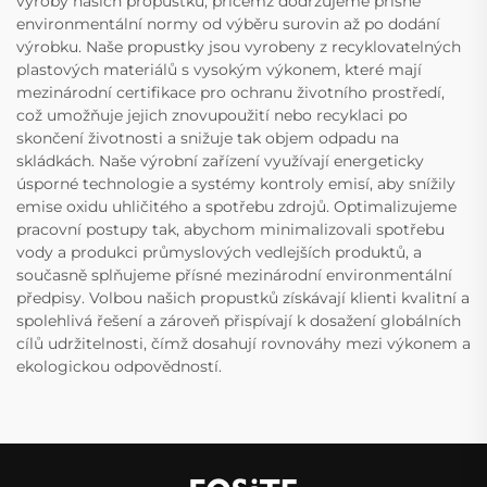
výroby našich propustků, přičemž dodržujeme přísné
environmentální normy od výběru surovin až po dodání
výrobku. Naše propustky jsou vyrobeny z recyklovatelných
plastových materiálů s vysokým výkonem, které mají
mezinárodní certifikace pro ochranu životního prostředí,
což umožňuje jejich znovupoužití nebo recyklaci po
skončení životnosti a snižuje tak objem odpadu na
skládkách. Naše výrobní zařízení využívají energeticky
úsporné technologie a systémy kontroly emisí, aby snížily
emise oxidu uhličitého a spotřebu zdrojů. Optimalizujeme
pracovní postupy tak, abychom minimalizovali spotřebu
vody a produkci průmyslových vedlejších produktů, a
současně splňujeme přísné mezinárodní environmentální
předpisy. Volbou našich propustků získávají klienti kvalitní a
spolehlivá řešení a zároveň přispívají k dosažení globálních
cílů udržitelnosti, čímž dosahují rovnováhy mezi výkonem a
ekologickou odpovědností.