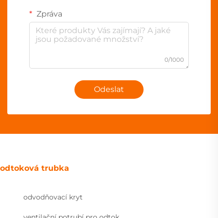
Zpráva
0/1000
Odeslat
odtoková trubka
odvodňovací kryt
ventilační potrubí pro odtok