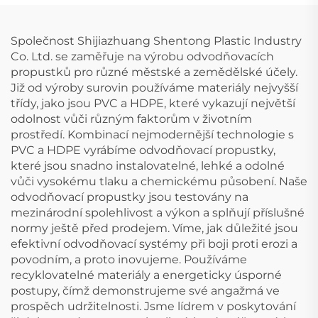
stupňů loket
Společnost Shijiazhuang Shentong Plastic Industry
Co. Ltd. se zaměřuje na výrobu odvodňovacích
propustků pro různé městské a zemědělské účely.
Již od výroby surovin používáme materiály nejvyšší
třídy, jako jsou PVC a HDPE, které vykazují největší
odolnost vůči různým faktorům v životním
prostředí. Kombinací nejmodernější technologie s
PVC a HDPE vyrábíme odvodňovací propustky,
které jsou snadno instalovatelné, lehké a odolné
vůči vysokému tlaku a chemickému působení. Naše
odvodňovací propustky jsou testovány na
mezinárodní spolehlivost a výkon a splňují příslušné
normy ještě před prodejem. Víme, jak důležité jsou
efektivní odvodňovací systémy při boji proti erozi a
povodním, a proto inovujeme. Používáme
recyklovatelné materiály a energeticky úsporné
postupy, čímž demonstrujeme své angažmá ve
prospěch udržitelnosti. Jsme lídrem v poskytování