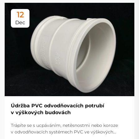
12
Dec
Údržba PVC odvodňovacích potrubí
v výškových budovách
Trápíte se s ucpáváním, netěsnostmi nebo koroze
v odvodňovacích systémech PVC ve výškových
budovách? Objevte ověřené strategie údržby, které