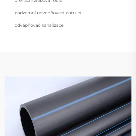
drénážní žlabová roura
podzemní odvodňovací potrubí
odvápňovač kanalizace