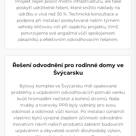
Projekt nejen posílil místní infrastrukturu, ale také
poskytl udržitelné řešení, které snížilo náklady na
údržbu o více než 30 %. Technická konzultace a
podpora při instalaci poskytovaná naším týmem
sehrály klíčovou roli při úspěchu projektu, čímž
potvrzujeme své angažmá vůči spokojenosti
zákazníků a efektivním odvodňovacím řešením.
Řešení odvodnění pro rodinné domy ve
Švýcarsku
Bytový komplex ve Švýcarsku měl opakované
problémy s ucpáváním odvodňovacích potrubí venku
kvůli hromadění nečistot a kořenů stromů. Naše
trubky a tvarovky PPR byly vybrány pro svou
odolnost a odolnost vůči korozi. Po instalaci oznámili
vlastníci bytů výrazné zlepšení účinnosti odvodnění.
Inovativní návrh našich produktů zabránil budoucím
ucpáváním a obyvatelé ocenili dlouhodobý výkon,