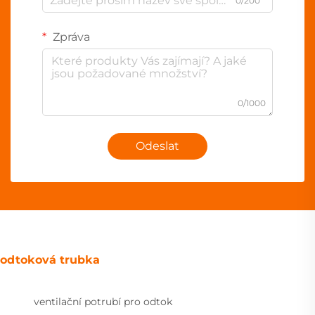
0/200
Zpráva
0/1000
Odeslat
odtoková trubka
ventilační potrubí pro odtok