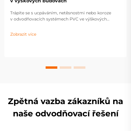
v výškových budovách
Trápíte se s ucpáváním, netěsnostmi nebo koroze
v odvodňovacích systémech PVC ve výškových
budovách? Objevte ověřené strategie údržby, které
prodlouží životnost potrubí, zabrání poškození vodou
Zobrazit více
a zvýší hodnotu nemovitosti. Získejte praktické
poznatky ještě dnes.
Zpětná vazba zákazníků na
naše odvodňovací řešení