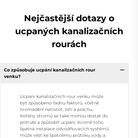
Nejčastější dotazy o
ucpaných kanalizačních
rourách
Co způsobuje ucpání kanalizačních rour
venku?
Ucpaní kanalizačních rour venku může
být způsobeno řadou faktorů, včetně
hromadění nečistot, listí a prachu.
Kořeny stromů se také mohou dostat do
potrubí a způsobit ucpání. Kromě toho
špatná instalace odvodňovacích systémů
může vést ke špatnému průtoku vody a