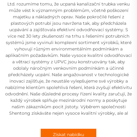
Ltd. rozumíme tomu, že ucpaná kanalizační trubka venku
může vést k významným problémům, včetně poškození
majetku a nákladných oprav. Naše pokročilé řešení z
plastových potrubí jsou navržena tak, aby předcházela
ucpávání a zajišťovala efektivní odvodňovací systémy. S
více než 30 lety zkušeností na trhu s řešeními potrubních
systémů jsme vyvinuli komplexní sortiment výrobků, které
vyhovují různým environmentálním podmínkám a
aplikačním požadavkům. Naše vysoce kvalitní odvodňovací
a větrací systémy z UPVC jsou konstruovány tak, aby
odolaly náročným venkovním podmínkám a účinně
předcházely ucpání. Naše angažovanost v technologické
inovaci zajišťuje, že neustále vylepšujeme své výrobky a
nabízíme klientům spolehlivá řešení, která zvyšují efektivitu
odvodnění. Naše důsledné procesy řízení kvality zaručují, že
každý výrobek splňuje mezinárodní normy a poskytuje
našim zákazníkům pocit jistoty. Výběrem společnosti
Shentong získáváte nejen vysoce kvalitní výrobky, ale al
Získat nabídku