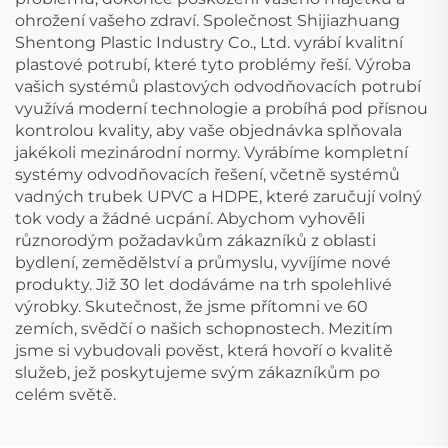
ohrožení vašeho zdraví. Společnost Shijiazhuang
Shentong Plastic Industry Co., Ltd. vyrábí kvalitní
plastové potrubí, které tyto problémy řeší. Výroba
vašich systémů plastových odvodňovacích potrubí
využívá moderní technologie a probíhá pod přísnou
kontrolou kvality, aby vaše objednávka splňovala
jakékoli mezinárodní normy. Vyrábíme kompletní
systémy odvodňovacích řešení, včetně systémů
vadných trubek UPVC a HDPE, které zaručují volný
tok vody a žádné ucpání. Abychom vyhověli
různorodým požadavkům zákazníků z oblasti
bydlení, zemědělství a průmyslu, vyvíjíme nové
produkty. Již 30 let dodáváme na trh spolehlivé
výrobky. Skutečnost, že jsme přítomni ve 60
zemích, svědčí o našich schopnostech. Mezitím
jsme si vybudovali pověst, která hovoří o kvalitě
služeb, jež poskytujeme svým zákazníkům po
celém světě.