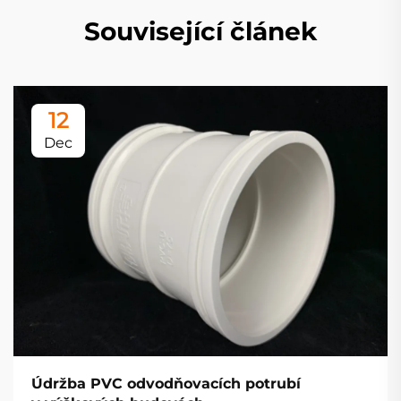
Související článek
12
Dec
Údržba PVC odvodňovacích potrubí