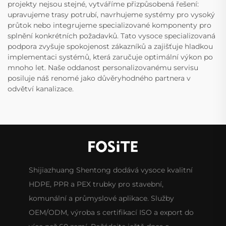
projekty nejsou stejné, vytváříme přizpůsobená řešení:
upravujeme trasy potrubí, navrhujeme systémy pro vysoký
průtok nebo integrujeme specializované komponenty pro
splnění konkrétních požadavků. Tato vysoce specializovaná
podpora zvyšuje spokojenost zákazníků a zajišťuje hladkou
implementaci systémů, která zaručuje optimální výkon po
mnoho let. Naše oddanost personalizovanému servisu
posiluje náš renomé jako důvěryhodného partnera v
odvětví kanalizace.
Shijiazhuang Shentong dodává vysoce kvalitní
HDPE, PPR a PEX trubky pro stavební,
komunální a průmyslové aplikace. Služby
OEM/ODM, výroba s certifikací ISO a export do