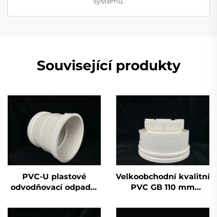
systémů.
Související produkty
PVC-U plastové
Velkoobchodní kvalitní
odvodňovací odpadní
PVC GB 110 mm
potrubí tvarovky
odvodňovací plastová
dvojitá zásuvka
křížová trubka UPVC