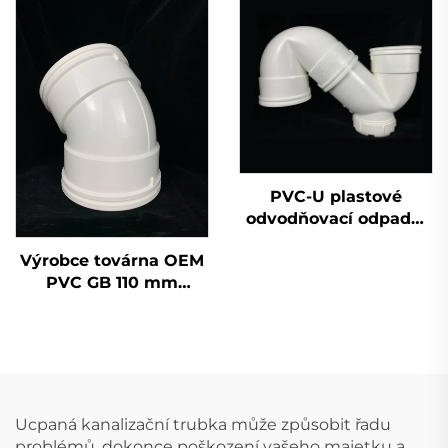
tvarovek závěrná
hlavice 50 mm 200
mm 2 palce
PVC-U plastové
odvodňovací odpadní
potrubí tvarovky
Výrobce továrna OEM
jednoduchá zásuvka
PVC GB 110 mm
sifon OEM
odvodňovací
lahvičkový T-kus
UPVC tvarovky 45
stupňů loket
Ucpaná kanalizační trubka může způsobit řadu
problémů, dokonce poškození vašeho majetku a