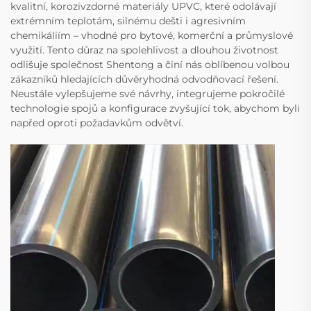
kvalitní, korozivzdorné materiály UPVC, které odolávají
extrémním teplotám, silnému dešti i agresivním
chemikáliím – vhodné pro bytové, komerční a průmyslové
využití. Tento důraz na spolehlivost a dlouhou životnost
odlišuje společnost Shentong a činí nás oblíbenou volbou
zákazníků hledajících důvěryhodná odvodňovací řešení.
Neustále vylepšujeme své návrhy, integrujeme pokročilé
technologie spojů a konfigurace zvyšující tok, abychom byli
napřed oproti požadavkům odvětví.