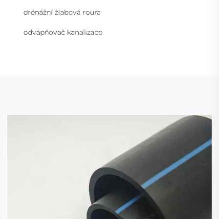
drénážní žlabová roura
odvápňovač kanalizace