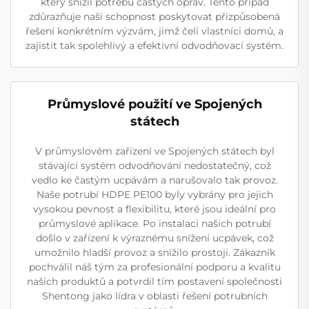
který snížil potřebu častých oprav. Tento případ
zdůrazňuje naši schopnost poskytovat přizpůsobená
řešení konkrétním výzvám, jimž čelí vlastníci domů, a
zajistit tak spolehlivý a efektivní odvodňovací systém.
Průmyslové použití ve Spojených
státech
V průmyslovém zařízení ve Spojených státech byl
stávající systém odvodňování nedostatečný, což
vedlo ke častým ucpávám a narušovalo tak provoz.
Naše potrubí HDPE PE100 byly vybrány pro jejich
vysokou pevnost a flexibilitu, které jsou ideální pro
průmyslové aplikace. Po instalaci našich potrubí
došlo v zařízení k výraznému snížení ucpávek, což
umožnilo hladší provoz a snížilo prostoji. Zákazník
pochválil náš tým za profesionální podporu a kvalitu
našich produktů a potvrdil tím postavení společnosti
Shentong jako lídra v oblasti řešení potrubních