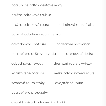
potrubí na odtok dešťové vody
pružná odtoková trubka
pružná odtoková roura
odtoková roura žlabu
ucpaná odtoková roura venku
odvodňovací potrubí
podzemní odvodnění
potrubí pro dešťovou vodu
drénovací deska
odvodňovací svody
drénážní roura s výřezy
koruzované potrubí
velká odvodňovací roura
svodová roura stoky
dvojstěnná roura
potrubí pro propustky
dvojstěnné odvodňovací potrubí