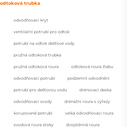
odtoková trubka
odvodňovací kryt
ventilační potrubí pro odtok
potrubí na odtok dešťové vody
pružná odtoková trubka
pružná odtoková roura
odtoková roura žlabu
odvodňovací potrubí
podzemní odvodnění
potrubí pro dešťovou vodu
drénovací deska
odvodňovací svody
drénážní roura s výřezy
koruzované potrubí
velká odvodňovací roura
svodová roura stoky
dvojstěnná roura