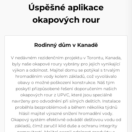
Úspěšné aplikace
okapových rour
Rodinný dům v Kanadě
V nedávném rezidenčním projektu v Torontu, Kanada,
byly naše okapové roury vybrány pro jejich vynikající
výkon a odolnost. Majitel domu se potýkal s trvalým
hromaděním vody kolem základů, což vyvolávalo
obavy o možné poškození konstrukce. Náš tým
poskytl přizpůsobené řešení doporučením našich
okapových rour z UPVC, které jsou speciálně
navrženy pro odvodnění při silných deštích. Instalace
proběhla bezproblémově a během několika týdnů
hlásil majitel výrazné snížení hromadění vody.
Okapový systém efektivně odváděl dešťovou vodu od
základů, čímž zaručil klid duše a ochranu integrity
nemovitosti. Majitel ocenil odolnost produktu a