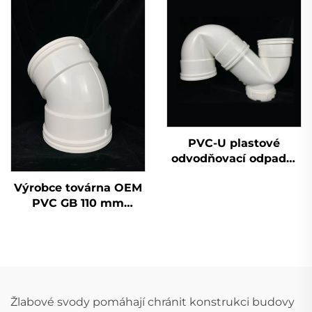
tvarovek závěrná
hlavice 50 mm 200
mm 2 palce
PVC-U plastové
odvodňovací odpadní
potrubí tvarovky
Výrobce továrna OEM
jednoduchá zásuvka
PVC GB 110 mm
sifon OEM
odvodňovací
lahvičkový T-kus
UPVC tvarovky 45
stupňů loket
Žlabové svody pomáhají chránit konstrukci budovy