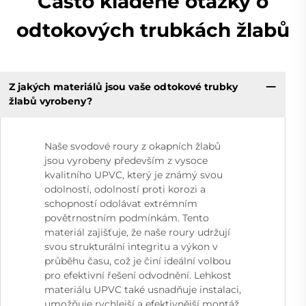
Často kladené otázky o
odtokových trubkách žlabů
Z jakých materiálů jsou vaše odtokové trubky
žlabů vyrobeny?
Naše svodové roury z okapních žlabů
jsou vyrobeny především z vysoce
kvalitního UPVC, který je známý svou
odolností, odolností proti korozi a
schopností odolávat extrémním
povětrnostním podmínkám. Tento
materiál zajišťuje, že naše roury udržují
svou strukturální integritu a výkon v
průběhu času, což je činí ideální volbou
pro efektivní řešení odvodnění. Lehkost
materiálu UPVC také usnadňuje instalaci,
umožňuje rychlejší a efektivnější montáž.