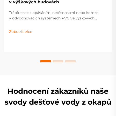
v výškových budovách
Trápíte se s ucpáváním, netěsnostmi nebo koroze
v odvodňovacích systémech PVC ve výškových
budovách? Objevte ověřené strategie údržby, které
prodlouží životnost potrubí, zabrání poškození vodou
Zobrazit více
a zvýší hodnotu nemovitosti. Získejte praktické
poznatky ještě dnes.
Hodnocení zákazníků naše
svody dešťové vody z okapů