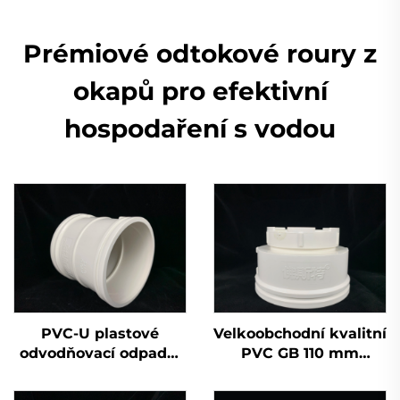
Prémiové odtokové roury z
okapů pro efektivní
hospodaření s vodou
PVC-U plastové
Velkoobchodní kvalitní
odvodňovací odpadní
PVC GB 110 mm
potrubí tvarovky
odvodňovací plastová
dvojitá zásuvka
křížová trubka UPVC