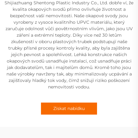
Shijiazhuang Shentong Plastic Industry Co., Ltd. dobře ví, že
kvalita okapových svodů přímo ovlivňuje životnost a
bezpečnost vaší nemovitosti. Naše okapové svody jsou
vyrobeny z vysoce kvalitního UPVC materiálu, který
zaručuje odolnost vůči povětrnostním vlivům, jako jsou UV
záření a extrémní teploty. Díky více než 30 letům
zkušeností v oboru plastových trubek podstupují naše
trubky přísné procesy kontroly kvality, aby byla zajištěna
jejich pevnost a spolehlivost. Lehká konstrukce našich
okapových svodů usnadňuje instalaci, což usnadňuje práci
jak dodavatelům, tak i majitelům domů. Kromě toho jsou
naše výrobky navrženy tak, aby minimalizovaly ucpávání a
zajišťovaly hladký tok vody, čímž snižují riziko poškození
nemovitosti vodou.
Získat nabídku