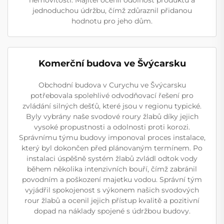
jednoduchou údržbu, čímž zdůraznil přidanou
hodnotu pro jeho dům.
Komerční budova ve Švýcarsku
Obchodní budova v Curychu ve Švýcarsku
potřebovala spolehlivé odvodňovací řešení pro
zvládání silných dešťů, které jsou v regionu typické.
Byly vybrány naše svodové roury žlabů díky jejich
vysoké propustnosti a odolnosti proti korozi.
Správnímu týmu budovy imponoval proces instalace,
který byl dokončen před plánovaným termínem. Po
instalaci úspěšně systém žlabů zvládl odtok vody
během několika intenzivních bouří, čímž zabránil
povodním a poškození majetku vodou. Správní tým
vyjádřil spokojenost s výkonem našich svodových
rour žlabů a ocenil jejich přístup kvalitě a pozitivní
dopad na náklady spojené s údržbou budovy.