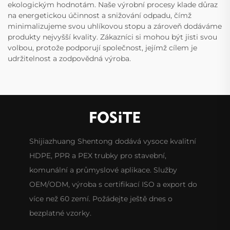
ekologickým hodnotám. Naše výrobní procesy klade důraz
na energetickou účinnost a snižování odpadu, čímž
minimalizujeme svou uhlíkovou stopu a zároveň dodáváme
produkty nejvyšší kvality. Zákazníci si mohou být jisti svou
volbou, protože podporují společnost, jejímž cílem je
udržitelnost a zodpovědná výroba.
Shijiazhuang Shentong dodává vysoce kvalitní
HDPE, PPR a PEX trubky pro stavební,
komunální a průmyslové aplikace. Služby
OEM/ODM, výroba s certifikací ISO a export do
více než 60 zemí. Požádejte ještě dnes o
bezplatné vzorky.