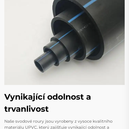
Vynikající odolnost a
trvanlivost
Naše svodové roury jsou vyrobeny z vysoce kvalitního
materiálu UPVC, který zajišťuje vynikající odolnost a