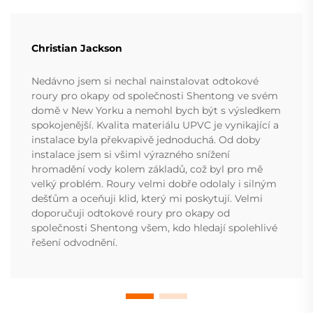
Christian Jackson
Nedávno jsem si nechal nainstalovat odtokové
roury pro okapy od společnosti Shentong ve svém
domě v New Yorku a nemohl bych být s výsledkem
spokojenější. Kvalita materiálu UPVC je vynikající a
instalace byla překvapivě jednoduchá. Od doby
instalace jsem si všiml výrazného snížení
hromadění vody kolem základů, což byl pro mě
velký problém. Roury velmi dobře odolaly i silným
dešťům a oceňuji klid, který mi poskytují. Velmi
doporučuji odtokové roury pro okapy od
společnosti Shentong všem, kdo hledají spolehlivé
řešení odvodnění.