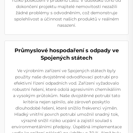
riziko poškození v průběhu času. V důsledku toho od
dokončení projektu majitelé nemovitostí nezažili
žádné problémy s odvodněním, což demonstruje
spolehlivost a účinnost našich produktů v reálném
nasazení.
Průmyslové hospodaření s odpady ve
Spojených státech
Ve výrobním zařízení ve Spojených státech byly
použity naše dvojstěnné odvodňovací potrubí pro
efektivní řízení odpadních vod. Zařízení vyžadovalo
robustní řešení, které odolá agresivním chemikáliím
a vysokým průtokům. Naše dvojstěnné potrubí tato
kritéria nejen splnilo, ale zároveň poskytlo
dlouhodobé řešení, které snížilo frekvenci výměn.
Hladký vnitřní povrch potrubí umožnil snadný tok,
výrazně snížil riziko ucpání a zajistil soulad s
environmentálními předpisy. Úspěšná implementace