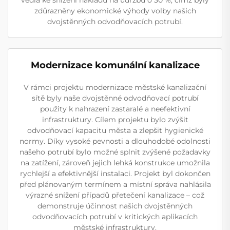
vedla ke snížení nákladů na údržbu o 30 %, čímž byly
zdůrazněny ekonomické výhody volby našich
dvojstěnných odvodňovacích potrubí.
Modernizace komunální kanalizace
V rámci projektu modernizace městské kanalizační
sítě byly naše dvojstěnné odvodňovací potrubí
použity k nahrazení zastaralé a neefektivní
infrastruktury. Cílem projektu bylo zvýšit
odvodňovací kapacitu města a zlepšit hygienické
normy. Díky vysoké pevnosti a dlouhodobé odolnosti
našeho potrubí bylo možné splnit zvýšené požadavky
na zatížení, zároveň jejich lehká konstrukce umožnila
rychlejší a efektivnější instalaci. Projekt byl dokončen
před plánovaným termínem a místní správa nahlásila
výrazné snížení případů přetečení kanalizace – což
demonstruje účinnost našich dvojstěnných
odvodňovacích potrubí v kritických aplikacích
městské infrastruktury.