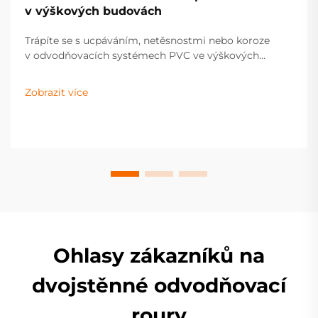
v výškových budovách
Trápíte se s ucpáváním, netěsnostmi nebo koroze
v odvodňovacích systémech PVC ve výškových
budovách? Objevte ověřené strategie údržby, které
prodlouží životnost potrubí, zabrání poškození vodou
Zobrazit více
a zvýší hodnotu nemovitosti. Získejte praktické
poznatky ještě dnes.
Ohlasy zákazníků na
dvojstěnné odvodňovací
roury