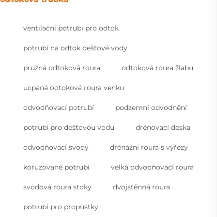
ventilační potrubí pro odtok
potrubí na odtok dešťové vody
pružná odtoková roura
odtoková roura žlabu
ucpaná odtoková roura venku
odvodňovací potrubí
podzemní odvodnění
potrubí pro dešťovou vodu
drénovací deska
odvodňovací svody
drénážní roura s výřezy
koruzované potrubí
velká odvodňovací roura
svodová roura stoky
dvojstěnná roura
potrubí pro propustky