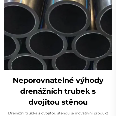
Neporovnatelné výhody
drenážních trubek s
dvojitou stěnou
Drenážní trubka s dvojitou stěnou je inovativní produkt