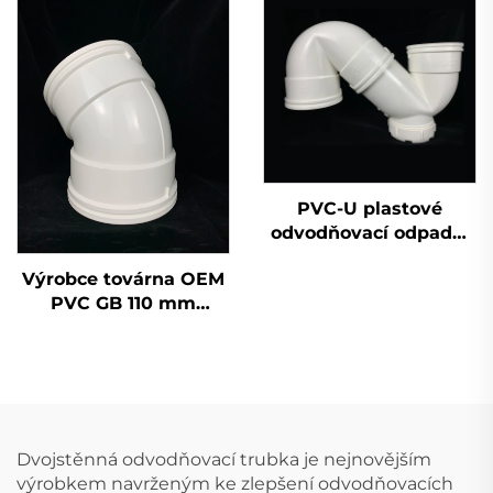
hlavice 50 mm 200
mm 2 palce
PVC-U plastové
odvodňovací odpadní
potrubí tvarovky
Výrobce továrna OEM
jednoduchá zásuvka
PVC GB 110 mm
sifon OEM
odvodňovací
lahvičkový T-kus
UPVC tvarovky 45
stupňů loket
Dvojstěnná odvodňovací trubka je nejnovějším
výrobkem navrženým ke zlepšení odvodňovacích