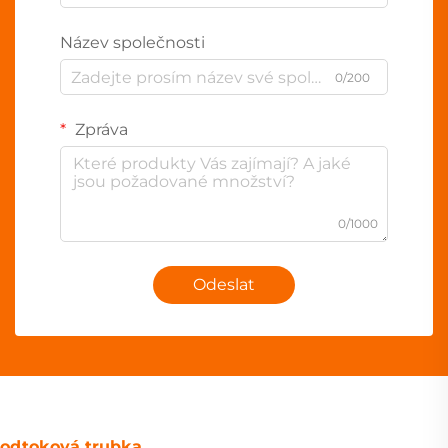
Název společnosti
0/200
Zpráva
0/1000
Odeslat
odtoková trubka