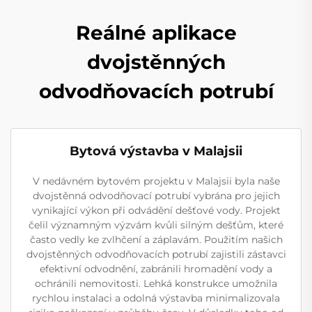
Reálné aplikace
dvojstěnných
odvodňovacích potrubí
Bytová výstavba v Malajsii
V nedávném bytovém projektu v Malajsii byla naše
dvojstěnná odvodňovací potrubí vybrána pro jejich
vynikající výkon při odvádění dešťové vody. Projekt
čelil významným výzvám kvůli silným dešťům, které
často vedly ke zvlhčení a záplavám. Použitím našich
dvojstěnných odvodňovacích potrubí zajistili zástavci
efektivní odvodnění, zabránili hromadění vody a
ochránili nemovitosti. Lehká konstrukce umožnila
rychlou instalaci a odolná výstavba minimalizovala