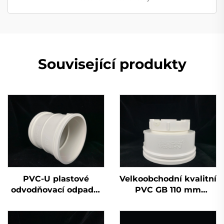
Související produkty
PVC-U plastové
Velkoobchodní kvalitní
odvodňovací odpadní
PVC GB 110 mm
potrubí tvarovky
odvodňovací plastová
dvojitá zásuvka
křížová trubka UPVC
tvarovek závěrná