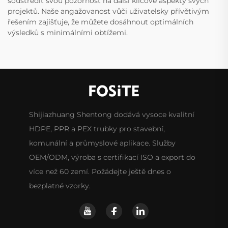
soustředit svou pozornost na další klíčové aspekty svých
projektů. Naše angažovanost vůči uživatelsky přívětivým
řešením zajišťuje, že můžete dosáhnout optimálních
výsledků s minimálními obtížemi.
Shijiazhuang Shentong dodává vysoce kvalitní
HDPE, PPR a PEX trubky pro stavební,
komunální a průmyslové aplikace. Služby
OEM/ODM, výroba s certifikací ISO a export do
více než 60 zemí. Požádejte ještě dnes o
bezplatné vzorky.