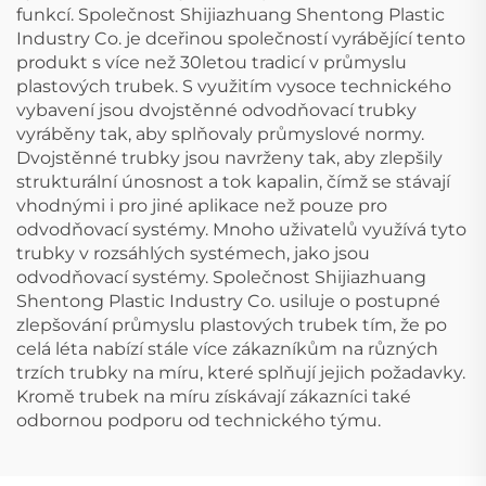
funkcí. Společnost Shijiazhuang Shentong Plastic
Industry Co. je dceřinou společností vyrábějící tento
produkt s více než 30letou tradicí v průmyslu
plastových trubek. S využitím vysoce technického
vybavení jsou dvojstěnné odvodňovací trubky
vyráběny tak, aby splňovaly průmyslové normy.
Dvojstěnné trubky jsou navrženy tak, aby zlepšily
strukturální únosnost a tok kapalin, čímž se stávají
vhodnými i pro jiné aplikace než pouze pro
odvodňovací systémy. Mnoho uživatelů využívá tyto
trubky v rozsáhlých systémech, jako jsou
odvodňovací systémy. Společnost Shijiazhuang
Shentong Plastic Industry Co. usiluje o postupné
zlepšování průmyslu plastových trubek tím, že po
celá léta nabízí stále více zákazníkům na různých
trzích trubky na míru, které splňují jejich požadavky.
Kromě trubek na míru získávají zákazníci také
odbornou podporu od technického týmu.