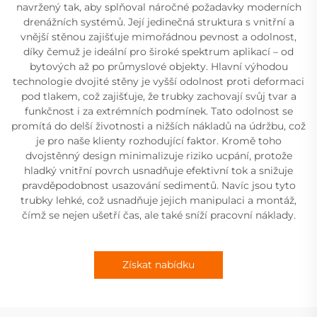
navržený tak, aby splňoval náročné požadavky moderních
drenážních systémů. Její jedinečná struktura s vnitřní a
vnější stěnou zajišťuje mimořádnou pevnost a odolnost,
díky čemuž je ideální pro široké spektrum aplikací – od
bytových až po průmyslové objekty. Hlavní výhodou
technologie dvojité stěny je vyšší odolnost proti deformaci
pod tlakem, což zajišťuje, že trubky zachovají svůj tvar a
funkčnost i za extrémních podmínek. Tato odolnost se
promítá do delší životnosti a nižších nákladů na údržbu, což
je pro naše klienty rozhodující faktor. Kromě toho
dvojstěnný design minimalizuje riziko ucpání, protože
hladký vnitřní povrch usnadňuje efektivní tok a snižuje
pravděpodobnost usazování sedimentů. Navíc jsou tyto
trubky lehké, což usnadňuje jejich manipulaci a montáž,
čímž se nejen ušetří čas, ale také sníží pracovní náklady.
Získat nabídku