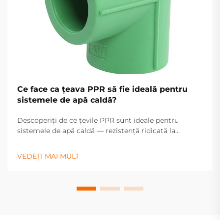
Ce face ca țeava PPR să fie ideală pentru
sistemele de apă caldă?
Descoperiți de ce țevile PPR sunt ideale pentru
sistemele de apă caldă — rezistență ridicată la
căldură, durabilitate și întreținere redusă asigură o
performanță fiabilă. Aflați mai multe.
VEDEȚI MAI MULT