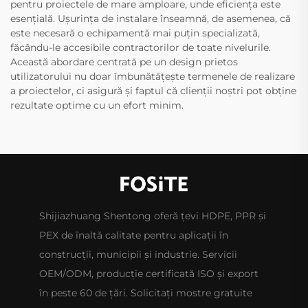
pentru proiectele de mare amploare, unde eficiența este
esențială. Ușurința de instalare înseamnă, de asemenea, că
este necesară o echipamentă mai puțin specializată,
făcându-le accesibile contractorilor de toate nivelurile.
Această abordare centrată pe un design prietos
utilizatorului nu doar îmbunătățește termenele de realizare
a proiectelor, ci asigură și faptul că clienții noștri pot obține
rezultate optime cu un efort minim.
Shijiazhuang Shentong oferă țevi HDPE, PPR și
PEX de înaltă calitate pentru aplicații în
construcții, municipii și industrie. Servicii
OEM/ODM, producție certificată ISO și export
în peste 60 de țări. Solicitați mostre gratuite