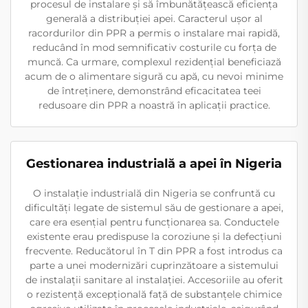
procesul de instalare și să îmbunătățească eficiența
generală a distribuției apei. Caracterul ușor al
racordurilor din PPR a permis o instalare mai rapidă,
reducând în mod semnificativ costurile cu forța de
muncă. Ca urmare, complexul rezidențial beneficiază
acum de o alimentare sigură cu apă, cu nevoi minime
de întreținere, demonstrând eficacitatea teei
redusoare din PPR a noastră în aplicații practice.
Gestionarea industrială a apei în Nigeria
O instalație industrială din Nigeria se confruntă cu
dificultăți legate de sistemul său de gestionare a apei,
care era esențial pentru funcționarea sa. Conductele
existente erau predispuse la coroziune și la defecțiuni
frecvente. Reducătorul în T din PPR a fost introdus ca
parte a unei modernizări cuprinzătoare a sistemului
de instalații sanitare al instalației. Accesoriile au oferit
o rezistență excepțională față de substanțele chimice