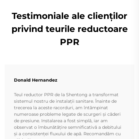
Testimoniale ale clienților
privind teurile reductoare
PPR
Donald Hernandez
Teul reductor PPR de la Shentong a transformat
sistemul nostru de instalații sanitare. Înainte de
trecerea la aceste racorduri, am întâmpinat
numeroase probleme legate de scurgeri și căderi
de presiune. Instalarea a fost simplă, iar am
observat o îmbunătățire semnificativă a debitului
și a consistenței fluxului de apă. Recomandăm cu