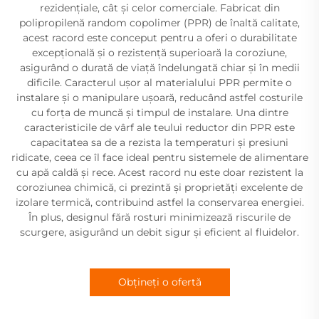
rezidențiale, cât și celor comerciale. Fabricat din
polipropilenă random copolimer (PPR) de înaltă calitate,
acest racord este conceput pentru a oferi o durabilitate
excepțională și o rezistență superioară la coroziune,
asigurând o durată de viață îndelungată chiar și în medii
dificile. Caracterul ușor al materialului PPR permite o
instalare și o manipulare ușoară, reducând astfel costurile
cu forța de muncă și timpul de instalare. Una dintre
caracteristicile de vârf ale teului reductor din PPR este
capacitatea sa de a rezista la temperaturi și presiuni
ridicate, ceea ce îl face ideal pentru sistemele de alimentare
cu apă caldă și rece. Acest racord nu este doar rezistent la
coroziunea chimică, ci prezintă și proprietăți excelente de
izolare termică, contribuind astfel la conservarea energiei.
În plus, designul fără rosturi minimizează riscurile de
scurgere, asigurând un debit sigur și eficient al fluidelor.
Obțineți o ofertă