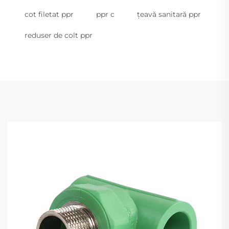
cot filetat ppr
ppr c
țeavă sanitară ppr
reduser de colt ppr