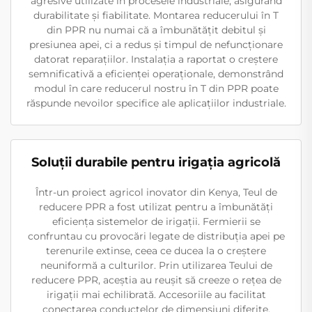
agresive utilizate în procesele industriale, asigurând
durabilitate și fiabilitate. Montarea reducerului în T
din PPR nu numai că a îmbunătățit debitul și
presiunea apei, ci a redus și timpul de nefuncționare
datorat reparațiilor. Instalația a raportat o creștere
semnificativă a eficienței operaționale, demonstrând
modul în care reducerul nostru în T din PPR poate
răspunde nevoilor specifice ale aplicațiilor industriale.
Soluții durabile pentru irigația agricolă
Într-un proiect agricol inovator din Kenya, Teul de
reducere PPR a fost utilizat pentru a îmbunătăți
eficiența sistemelor de irigații. Fermierii se
confruntau cu provocări legate de distribuția apei pe
terenurile extinse, ceea ce ducea la o creștere
neuniformă a culturilor. Prin utilizarea Teului de
reducere PPR, aceștia au reușit să creeze o rețea de
irigații mai echilibrată. Accesoriile au facilitat
conectarea conductelor de dimensiuni diferite,