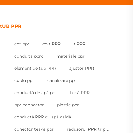
tUB PPR
cot ppr
colt PPR
t PPR
conduită pprc
materiale ppr
element de tub PPR
ajustor PPR
cuplu ppr
canalizare ppr
conductă de apă ppr
tubă PPR
ppr connector
plastic ppr
conductă PPR cu apă caldă
conector țeavă ppr
redusorul PPR triplu