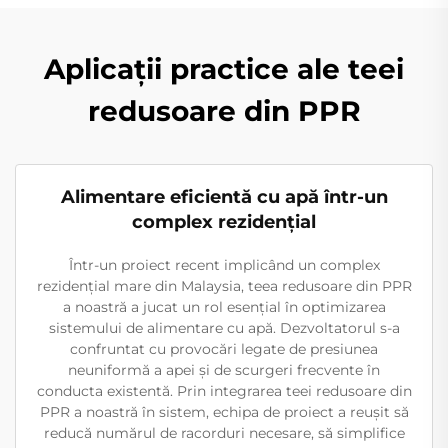
Aplicații practice ale teei
redusoare din PPR
Alimentare eficientă cu apă într-un
complex rezidențial
Într-un proiect recent implicând un complex
rezidențial mare din Malaysia, teea redusoare din PPR
a noastră a jucat un rol esențial în optimizarea
sistemului de alimentare cu apă. Dezvoltatorul s-a
confruntat cu provocări legate de presiunea
neuniformă a apei și de scurgeri frecvente în
conducta existentă. Prin integrarea teei redusoare din
PPR a noastră în sistem, echipa de proiect a reușit să
reducă numărul de racorduri necesare, să simplifice