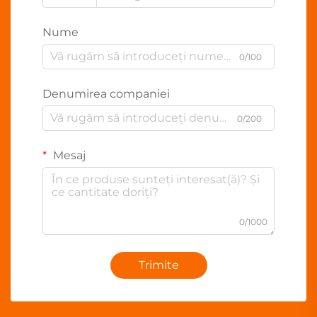
Nume
0/100
Denumirea companiei
0/200
Mesaj
0/1000
Trimite