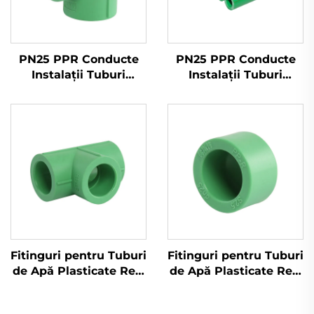
PN25 PPR Conducte
PN25 PPR Conducte
Instalații Tuburi
Instalații Tuburi
pentru Apă Rece și
pentru Apă Rece și
Caldă PPR
Caldă PPR
Fitinguri pentru Tuburi
Fitinguri pentru Tuburi
de Apă Plasticate Reci
de Apă Plasticate Reci
și Călduți, Teu PPR
și Călduți, Capăt Închis
PPR