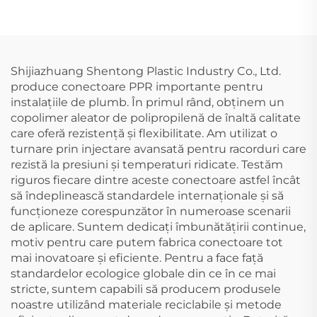
PPR
Shijiazhuang Shentong Plastic Industry Co., Ltd.
produce conectoare PPR importante pentru
instalațiile de plumb. În primul rând, obținem un
copolimer aleator de polipropilenă de înaltă calitate
care oferă rezistență și flexibilitate. Am utilizat o
turnare prin injectare avansată pentru racorduri care
rezistă la presiuni și temperaturi ridicate. Testăm
riguros fiecare dintre aceste conectoare astfel încât
să îndeplinească standardele internaționale și să
funcționeze corespunzător în numeroase scenarii
de aplicare. Suntem dedicați îmbunătățirii continue,
motiv pentru care putem fabrica conectoare tot
mai inovatoare și eficiente. Pentru a face față
standardelor ecologice globale din ce în ce mai
stricte, suntem capabili să producem produsele
noastre utilizând materiale reciclabile și metode