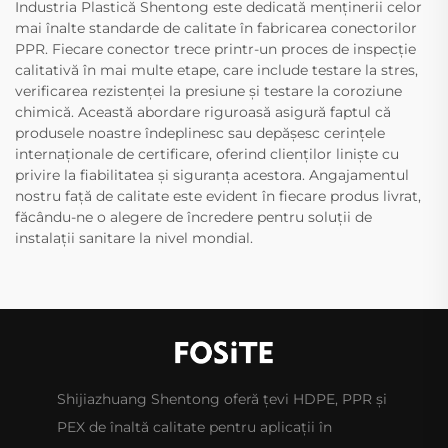
Industria Plastică Shentong este dedicată menținerii celor
mai înalte standarde de calitate în fabricarea conectorilor
PPR. Fiecare conector trece printr-un proces de inspecție
calitativă în mai multe etape, care include testare la stres,
verificarea rezistenței la presiune și testare la coroziune
chimică. Această abordare riguroasă asigură faptul că
produsele noastre îndeplinesc sau depășesc cerințele
internaționale de certificare, oferind clienților liniște cu
privire la fiabilitatea și siguranța acestora. Angajamentul
nostru față de calitate este evident în fiecare produs livrat,
făcându-ne o alegere de încredere pentru soluții de
instalații sanitare la nivel mondial.
Shijiazhuang Shentong oferă țevi HDPE, PPR și
PEX de înaltă calitate pentru aplicații în