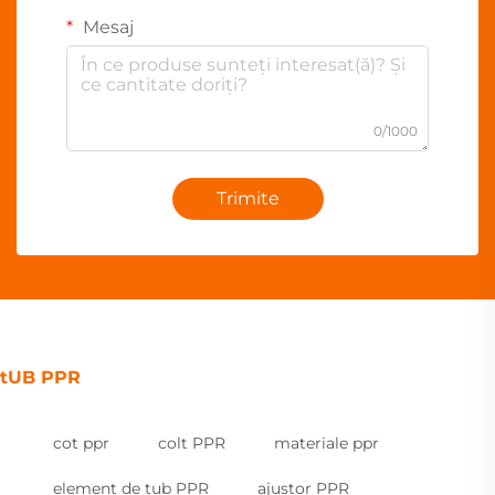
Mesaj
0/1000
Trimite
tUB PPR
cot ppr
colt PPR
materiale ppr
element de tub PPR
ajustor PPR