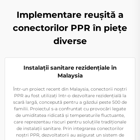
Implementare reușită a
conectorilor PPR în piețe
diverse
Instalații sanitare rezidențiale în
Malaysia
Într-un proiect recent din Malaysia, conectorii noștri
PPR au fost utilizați într-o dezvoltare rezidențială la
scară largă, concepută pentru a găzdui peste 500 de
familii. Proiectul s-a confruntat cu provocări legate
de umiditatea ridicată și temperaturile fluctuante,
care reprezentau riscuri pentru soluțiile tradiționale
de instalații sanitare. Prin integrarea conectorilor
noștri PPR, dezvoltatorii au asigurat un sistem de