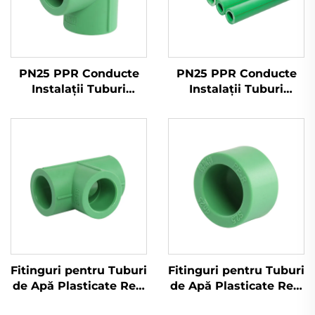
PN25 PPR Conducte
PN25 PPR Conducte
Instalații Tuburi
Instalații Tuburi
pentru Apă Rece și
pentru Apă Rece și
Caldă PPR
Caldă PPR
Fitinguri pentru Tuburi
Fitinguri pentru Tuburi
de Apă Plasticate Reci
de Apă Plasticate Reci
și Călduți, Teu PPR
și Călduți, Capăt Închis