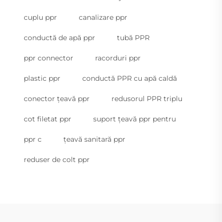
cuplu ppr
canalizare ppr
conductă de apă ppr
tubă PPR
ppr connector
racorduri ppr
plastic ppr
conductă PPR cu apă caldă
conector țeavă ppr
redusorul PPR triplu
cot filetat ppr
suport țeavă ppr pentru
ppr c
țeavă sanitară ppr
reduser de colt ppr