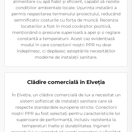
alimentare cu apă fiabil și eficient, capabil să reziste
condițiilor ambientale locale. Ușurința instalării a
permis respectarea termenului proiectului, reducând
semnificativ costurile cu forța de muncă. Recenzia
locatarilor a fost în mod covârșitor pozitivă,
menționând o presiune superioară a apei și o reglare
constantă a temperaturii. Acest caz evidențiază
modul în care conectorii noștri PPR nu doar
îndeplinesc, ci depășesc așteptările necesităților
moderne de instalații sanitare.
Clădire comercială în Elveția
În Elveția, un clădire comercială de lux a necesitat un
sistem sofisticat de instalații sanitare care să
respecte standardele europene stricte. Conectorii
noștri PPR au fost selectați pentru caracteristicile lor
superioare de performanță, inclusiv rezistența la
temperaturi înalte și durabilitatea. Inginerii