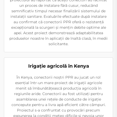
proiectului au raportat că acești conectori au facilitat
un proces de instalare fără cusur, reducând
semnificativ timpul necesar finalizării sistemului de
instalații sanitare. Evaluările efectuate după instalare
au confirmat că conectorii PPR oferă o rezistență
excepțională la scurgeri și mențin debite optime ale
apei. Acest proiect demonstrează adaptabilitatea
produselor noastre în aplicații de înaltă clasă, în medii
solicitante.
Irigație agricolă în Kenya
În Kenya, conectorii noștri PPR au jucat un rol
esențial într-un mare proiect de irigații agricole
menit să îmbunătățească producția agricolă în
regiunile aride. Conectorii au fost utilizați pentru
asamblarea unei rețele de conducte de irigație
concepute pentru a livra apă eficient către câmpuri.
Proiectul s-a confruntat cu provocări precum
expunerea la condiții meteo dificile și nevoia unor