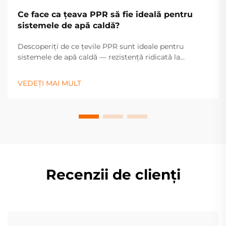
Ce face ca țeava PPR să fie ideală pentru
sistemele de apă caldă?
Descoperiți de ce țevile PPR sunt ideale pentru
sistemele de apă caldă — rezistență ridicată la
căldură, durabilitate și întreținere redusă asigură o
performanță fiabilă. Aflați mai multe.
VEDEȚI MAI MULT
Recenzii de clienți