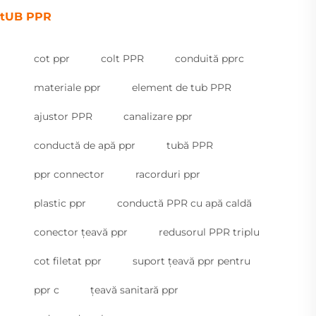
tUB PPR
cot ppr
colt PPR
conduită pprc
materiale ppr
element de tub PPR
ajustor PPR
canalizare ppr
conductă de apă ppr
tubă PPR
ppr connector
racorduri ppr
plastic ppr
conductă PPR cu apă caldă
conector țeavă ppr
redusorul PPR triplu
cot filetat ppr
suport țeavă ppr pentru
ppr c
țeavă sanitară ppr