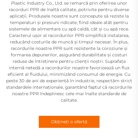
Plastic Industry Co., Ltd. se remarcă prin oferirea unor
racorduri PPR de înaltă calitate, potrivite pentru diverse
aplicații. Produsele noastre sunt concepute să reziste la
temperaturi și presiuni ridicate, fiind ideale atât pentru
sistemele de alimentare cu apă caldă, cât și cu apă rece.
Caracterul ușor al racordurilor PPR simplifică instalarea,
reducând costurile de muncă și timpul necesar. În plus,
racordurile noastre PPR sunt rezistente la coroziune și
formarea depunerilor, asigurând durabilitate și costuri
reduse de întreținere pentru clienții noștri. Suprafața
internă netedă a racordurilor noastre favorizează un flux
eficient al fluidului, minimizând consumul de energie. Cu
peste 30 de ani de experiență în industrie, respectăm strict
standardele internaționale, garantând faptul că racordurile
noastre PPR îndeplinesc cele mai înalte standarde de
calitate.
Obțineți o ofertă