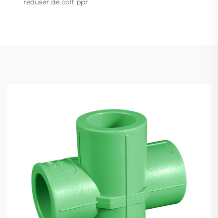
reduser de colt ppr