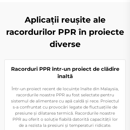
Aplicații reușite ale
racordurilor PPR în proiecte
diverse
Racorduri PPR într-un proiect de clădire
înaltă
Într-un proiect recent de locuințe înalte din Malaysia,
racordurile noastre PPR au fost selectate pentru
sistemul de alimentare cu apă caldă și rece. Proiectul
s-a confruntat cu provocări legate de fluctuațiile de
presiune și dilatarea termică. Racordurile noastre
PPR au oferit o soluție fiabilă datorită capacității lor
de a rezista la presiuni și temperaturi ridicate.