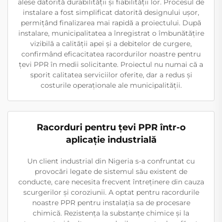
alese datorită durabilității și fiabilității lor. Procesul de
instalare a fost simplificat datorită designului ușor,
permițând finalizarea mai rapidă a proiectului. După
instalare, municipalitatea a înregistrat o îmbunătățire
vizibilă a calității apei și a debitelor de curgere,
confirmând eficacitatea racordurilor noastre pentru
țevi PPR în medii solicitante. Proiectul nu numai că a
sporit calitatea serviciilor oferite, dar a redus și
costurile operaționale ale municipalității.
Racorduri pentru țevi PPR într-o
aplicație industrială
Un client industrial din Nigeria s-a confruntat cu
provocări legate de sistemul său existent de
conducte, care necesita frecvent întreținere din cauza
scurgerilor și coroziunii. A optat pentru racordurile
noastre PPR pentru instalația sa de procesare
chimică. Rezistența la substanțe chimice și la