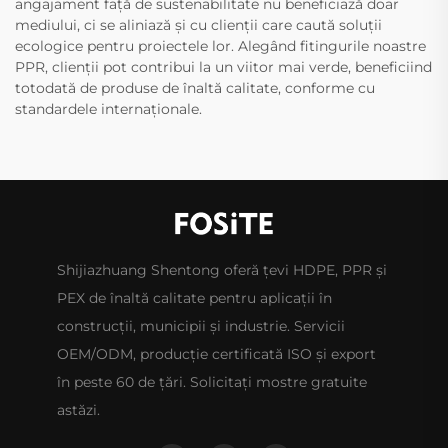
angajament față de sustenabilitate nu beneficiază doar
mediului, ci se aliniază și cu clienții care caută soluții
ecologice pentru proiectele lor. Alegând fitingurile noastre
PPR, clienții pot contribui la un viitor mai verde, beneficiind
totodată de produse de înaltă calitate, conforme cu
standardele internaționale.
Shijiazhuang Shentong oferă țevi HDPE, PPR și
PEX de înaltă calitate pentru aplicații în
construcții, municipii și industrie. Servicii
OEM/ODM, producție certificată ISO și export
în peste 60 de țări. Solicitați mostre gratuite
astăzi.