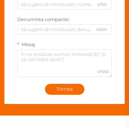
0/100
Denumirea companiei
0/200
Mesaj
0/1000
Trimite