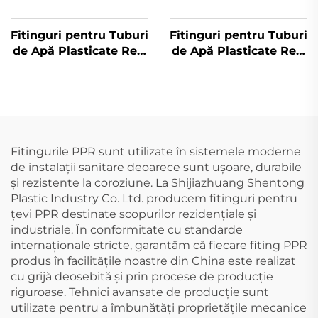
Fitinguri pentru Tuburi
Fitinguri pentru Tuburi
de Apă Plasticate Reci
de Apă Plasticate Reci
și Călduți, Teu PPR
și Călduți, Capăt Închis
PPR
Fitingurile PPR sunt utilizate în sistemele moderne
de instalații sanitare deoarece sunt ușoare, durabile
și rezistente la coroziune. La Shijiazhuang Shentong
Plastic Industry Co. Ltd. producem fitinguri pentru
țevi PPR destinate scopurilor rezidențiale și
industriale. În conformitate cu standarde
internaționale stricte, garantăm că fiecare fiting PPR
produs în facilitățile noastre din China este realizat
cu grijă deosebită și prin procese de producție
riguroase. Tehnici avansate de producție sunt
utilizate pentru a îmbunătăți proprietățile mecanice