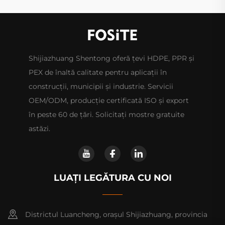
Shijiazhuang Shentong oferă țevi HDPE, PPR și
PEX de înaltă calitate pentru aplicații în
construcții, municipii și industrie. Servicii
OEM/ODM, producție certificată ISO și export
în peste 60 de țări. Solicitați mostre gratuite
astăzi.
LUAȚI LEGĂTURA CU NOI
Districtul Luancheng, orașul Shijiazhuang, provincia