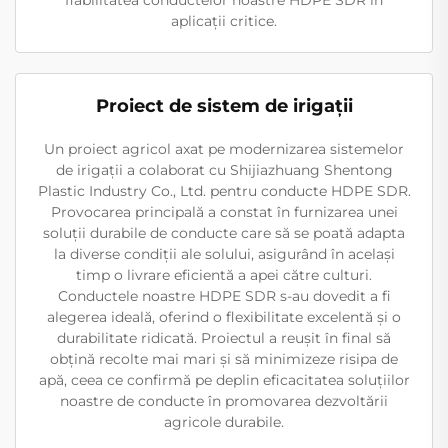
fiabilitatea conductelor noastre HDPE SDR în
aplicații critice.
Proiect de sistem de irigații
Un proiect agricol axat pe modernizarea sistemelor
de irigații a colaborat cu Shijiazhuang Shentong
Plastic Industry Co., Ltd. pentru conducte HDPE SDR.
Provocarea principală a constat în furnizarea unei
soluții durabile de conducte care să se poată adapta
la diverse condiții ale solului, asigurând în același
timp o livrare eficientă a apei către culturi.
Conductele noastre HDPE SDR s-au dovedit a fi
alegerea ideală, oferind o flexibilitate excelentă și o
durabilitate ridicată. Proiectul a reușit în final să
obțină recolte mai mari și să minimizeze risipa de
apă, ceea ce confirmă pe deplin eficacitatea soluțiilor
noastre de conducte în promovarea dezvoltării
agricole durabile.