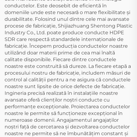
conductelor. Este deosebit de eficientă în
domeniile unde este necesară o mare flexibilitate și
durabilitate. Folosind unul dintre cele mai avansate
procese de fabricație, Shijiazhuang Shentong Plastic
Industry Co., Ltd. poate produce conducte HDPE
SDR care respectă standardele internaționale de
fabricație. Începem producția conductelor noastre
utilizând doar materii prime de cea mai înaltă
calitate disponibile. Fiecare dintre conductele
noastre este construită să dureze. La fiecare etapă a
procesului nostru de fabricație, includem măsuri de
control al calității pentru a ne asigura că conductele
noastre sunt lipsite de orice defecte de fabricație.
Ingineria precisă realizată în instalațiile noastre
avansate oferă clienților noștri conducte cu
performanțe excepționale. Proiectarea conductelor
noastre le permite să funcționeze excepțional în
numeroase domenii. Angajamentul angajaților
noștri față de cercetarea și dezvoltarea conductelor
noastre ne permite să ne îmbunătățim constant și