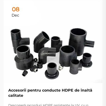
08
Dec
Accesorii pentru conducte HDPE de înaltă
calitate
Descoperă racorduri HDPE rezistente la UV, cu o