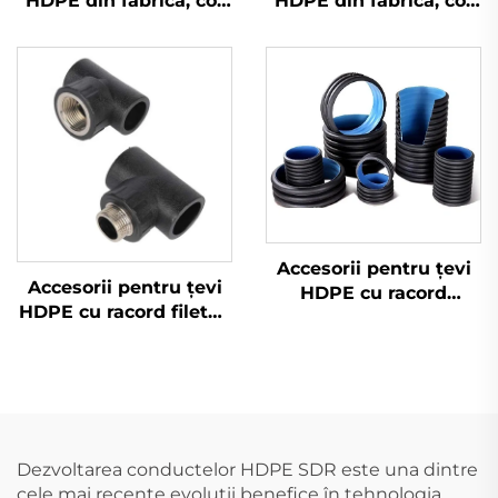
HDPE din fabrică, cot
HDPE din fabrică, cot
de sudură cap la cap
de sudură cap la cap
HDPE
HDPE
Accesorii pentru țevi
Accesorii pentru țevi
HDPE cu racord
HDPE cu racord filetat,
masculin, vânzare
tee feminin pentru
directă de la fabrică
alimentare cu apă
Dezvoltarea conductelor HDPE SDR este una dintre
cele mai recente evoluții benefice în tehnologia