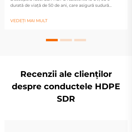
durată de viață de 50 de ani, care asigură sudură
etanșă. Ideale pentru sisteme de apă, gaze și irigații.
Solicită o ofertă astăzi.
VEDEȚI MAI MULT
Recenzii ale clienților
despre conductele HDPE
SDR