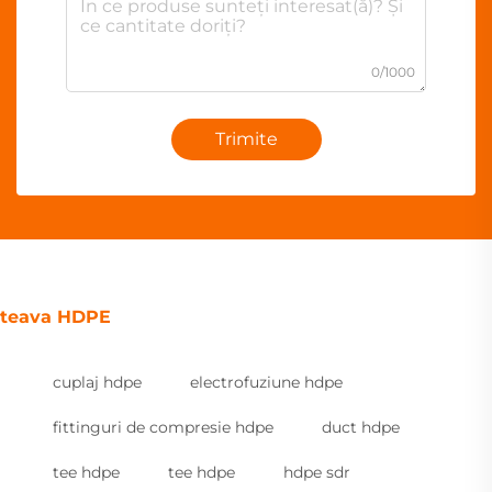
0/1000
Trimite
teava HDPE
cuplaj hdpe
electrofuziune hdpe
fittinguri de compresie hdpe
duct hdpe
tee hdpe
tee hdpe
hdpe sdr