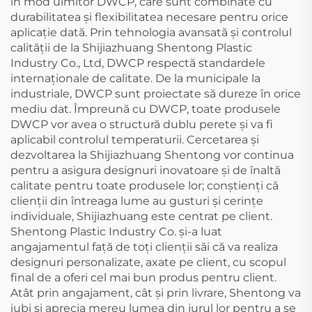
în mod uimitor DWCP, care sunt combinate cu
durabilitatea și flexibilitatea necesare pentru orice
aplicație dată. Prin tehnologia avansată și controlul
calității de la Shijiazhuang Shentong Plastic
Industry Co., Ltd, DWCP respectă standardele
internaționale de calitate. De la municipale la
industriale, DWCP sunt proiectate să dureze în orice
mediu dat. Împreună cu DWCP, toate produsele
DWCP vor avea o structură dublu perete și va fi
aplicabil controlul temperaturii. Cercetarea și
dezvoltarea la Shijiazhuang Shentong vor continua
pentru a asigura designuri inovatoare și de înaltă
calitate pentru toate produsele lor; conștienți că
clienții din întreaga lume au gusturi și cerințe
individuale, Shijiazhuang este centrat pe client.
Shentong Plastic Industry Co. și-a luat
angajamentul față de toți clienții săi că va realiza
designuri personalizate, axate pe client, cu scopul
final de a oferi cel mai bun produs pentru client.
Atât prin angajament, cât și prin livrare, Shentong va
iubi și aprecia mereu lumea din jurul lor pentru a se