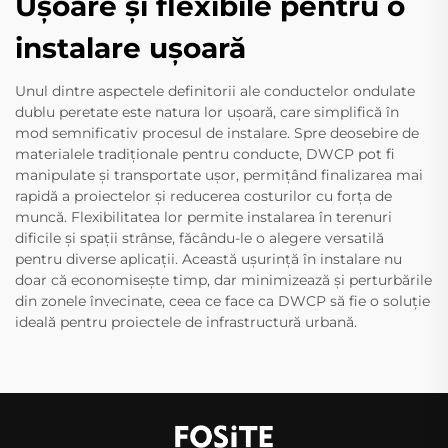
Ușoare și flexibile pentru o
instalare ușoară
Unul dintre aspectele definitorii ale conductelor ondulate
dublu peretate este natura lor ușoară, care simplifică în
mod semnificativ procesul de instalare. Spre deosebire de
materialele tradiționale pentru conducte, DWCP pot fi
manipulate și transportate ușor, permițând finalizarea mai
rapidă a proiectelor și reducerea costurilor cu forța de
muncă. Flexibilitatea lor permite instalarea în terenuri
dificile și spații strânse, făcându-le o alegere versatilă
pentru diverse aplicații. Această ușurință în instalare nu
doar că economisește timp, dar minimizează și perturbările
din zonele învecinate, ceea ce face ca DWCP să fie o soluție
ideală pentru proiectele de infrastructură urbană.