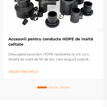
Accesorii pentru conducte HDPE de înaltă
calitate
Descoperă racorduri HDPE rezistente la UV, cu o
durată de viață de 50 de ani, care asigură sudură
etanșă. Ideale pentru sisteme de apă, gaze și irigații.
Solicită o ofertă astăzi.
VEDEȚI MAI MULT