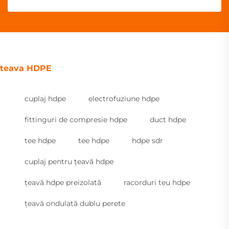
teava HDPE
cuplaj hdpe
electrofuziune hdpe
fittinguri de compresie hdpe
duct hdpe
tee hdpe
tee hdpe
hdpe sdr
cuplaj pentru țeavă hdpe
țeavă hdpe preizolată
racorduri teu hdpe
țeavă ondulată dublu perete