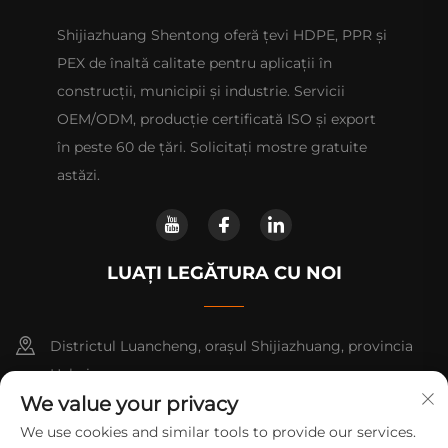
Shijiazhuang Shentong oferă țevi HDPE, PPR și
PEX de înaltă calitate pentru aplicații în
construcții, municipii și industrie. Servicii
OEM/ODM, producție certificată ISO și export
în peste 60 de țări. Solicitați mostre gratuite
astăzi.
LUAȚI LEGĂTURA CU NOI
Districtul Luancheng, orașul Shijiazhuang, provincia
Hebei.
We value your privacy
+86-14730301370
We use cookies and similar tools to provide our services.