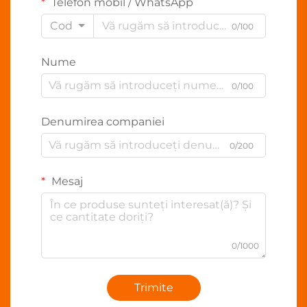
Telefon mobil / WhatsApp
Cod
0/100
Nume
0/100
Denumirea companiei
0/200
Mesaj
0/1000
Trimite