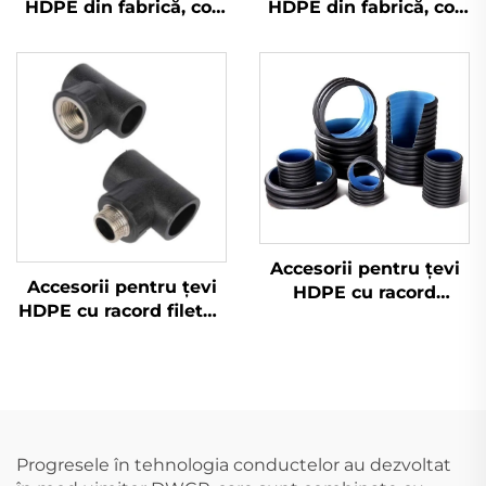
HDPE din fabrică, cot
HDPE din fabrică, cot
de sudură cap la cap
de sudură cap la cap
HDPE
HDPE
Accesorii pentru țevi
Accesorii pentru țevi
HDPE cu racord
HDPE cu racord filetat,
masculin, vânzare
tee feminin pentru
directă de la fabrică
alimentare cu apă
Progresele în tehnologia conductelor au dezvoltat