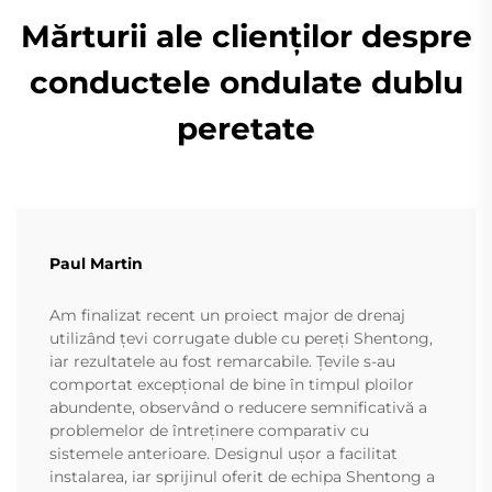
Mărturii ale clienților despre
conductele ondulate dublu
peretate
Paul Martin
Am finalizat recent un proiect major de drenaj
utilizând țevi corrugate duble cu pereți Shentong,
iar rezultatele au fost remarcabile. Țevile s-au
comportat excepțional de bine în timpul ploilor
abundente, observând o reducere semnificativă a
problemelor de întreținere comparativ cu
sistemele anterioare. Designul ușor a facilitat
instalarea, iar sprijinul oferit de echipa Shentong a