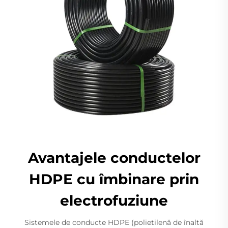
Avantajele conductelor
HDPE cu îmbinare prin
electrofuziune
Sistemele de conducte HDPE (polietilenă de înaltă