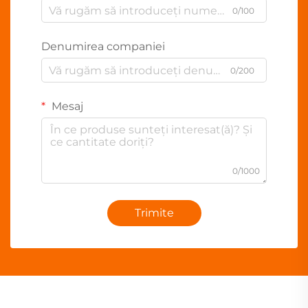
0/100
Denumirea companiei
0/200
Mesaj
0/1000
Trimite