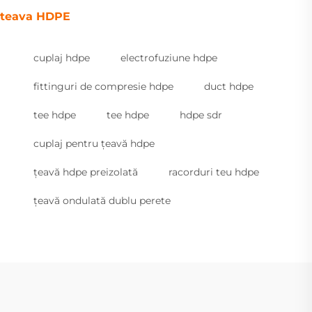
teava HDPE
cuplaj hdpe
electrofuziune hdpe
fittinguri de compresie hdpe
duct hdpe
tee hdpe
tee hdpe
hdpe sdr
cuplaj pentru țeavă hdpe
țeavă hdpe preizolată
racorduri teu hdpe
țeavă ondulată dublu perete