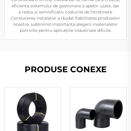
eficiența sistemului de gestionare a apelor uzate, dar
a redus și semnificativ costurile de întreținere.
Conducerea instalației a lăudat fiabilitatea produselor
noastre, subliniind importanța alegerii materialelor
potrivite pentru aplicațiile industriale dificile.
PRODUSE CONEXE