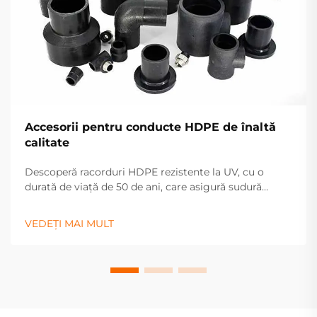
Accesorii pentru conducte HDPE de înaltă
calitate
Descoperă racorduri HDPE rezistente la UV, cu o
durată de viață de 50 de ani, care asigură sudură
etanșă. Ideale pentru sisteme de apă, gaze și irigații.
Solicită o ofertă astăzi.
VEDEȚI MAI MULT