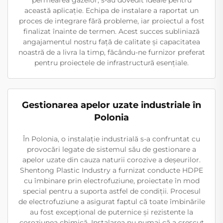
permearea gazelor, s-au dovedit ideale pentru
această aplicație. Echipa de instalare a raportat un
proces de integrare fără probleme, iar proiectul a fost
finalizat înainte de termen. Acest succes subliniază
angajamentul nostru față de calitate și capacitatea
noastră de a livra la timp, făcându-ne furnizor preferat
pentru proiectele de infrastructură esențiale.
Gestionarea apelor uzate industriale în
Polonia
În Polonia, o instalație industrială s-a confruntat cu
provocări legate de sistemul său de gestionare a
apelor uzate din cauza naturii corozive a deșeurilor.
Shentong Plastic Industry a furnizat conducte HDPE
cu îmbinare prin electrofuziune, proiectate în mod
special pentru a suporta astfel de condiții. Procesul
de electrofuziune a asigurat faptul că toate îmbinările
au fost excepțional de puternice și rezistente la
coroziunea chimică. Instalarea nu numai că a crescut