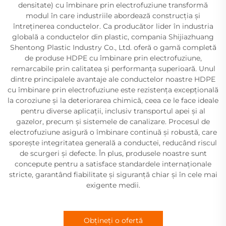
densitate) cu îmbinare prin electrofuziune transformă
modul în care industriile abordează construcția și
întreținerea conductelor. Ca producător lider în industria
globală a conductelor din plastic, compania Shijiazhuang
Shentong Plastic Industry Co., Ltd. oferă o gamă completă
de produse HDPE cu îmbinare prin electrofuziune,
remarcabile prin calitatea și performanța superioară. Unul
dintre principalele avantaje ale conductelor noastre HDPE
cu îmbinare prin electrofuziune este rezistența excepțională
la coroziune și la deteriorarea chimică, ceea ce le face ideale
pentru diverse aplicații, inclusiv transportul apei și al
gazelor, precum și sistemele de canalizare. Procesul de
electrofuziune asigură o îmbinare continuă și robustă, care
sporește integritatea generală a conductei, reducând riscul
de scurgeri și defecte. În plus, produsele noastre sunt
concepute pentru a satisface standardele internaționale
stricte, garantând fiabilitate și siguranță chiar și în cele mai
exigente medii.
Obțineți o ofertă