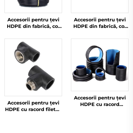
Accesorii pentru țevi
Accesorii pentru țevi
HDPE din fabrică, cot
HDPE din fabrică, cot
de sudură cap la cap
de sudură cap la cap
HDPE
HDPE
Accesorii pentru țevi
Accesorii pentru țevi
HDPE cu racord
HDPE cu racord filetat,
masculin, vânzare
tee feminin pentru
directă de la fabrică
alimentare cu apă