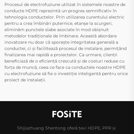
Procesul de electrofuziune utilizat în sistemele noastre de
conducte HDPE reprezintă un progres semnificativ în
tehnologia conductelor. Prin utilizarea curentului electric
pentru a crea îmbinări puternice, etanșe la scurgeri,
eliminăm punctele slabe asociate în mod obișnuit
metodelor tradiționale de îmbinare. Această abordare
inovatoare nu doar că sporește integritatea generală a
conductei, ci și facilitează procesul de instalare, permițând
finalizarea mai rapidă a proiectelor. Ca urmare, clienții
beneficiază de o eficiență crescută și de costuri reduse cu
forța de muncă, ceea ce face ca conductele noastre HDPE
cu electrofuziune să fie o investiție inteligentă pentru orice
proiect de instalații.
Shijiazhuang Shentong oferă țevi HDPE, PPR și