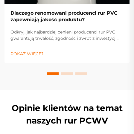
Dlaczego renomowani producenci rur PVC
zapewniają jakość produktu?
Odkryj, jak najbardziej cenieni producenci rur PVC
gwarantują trwałość, zgodność i zwrot z inwestycji
dzięki surowym materiałom, kontroli jakości zgodnej
z ISO 9001, certyfikatom międzynarodowym oraz
POKAŻ WIĘCEJ
technologiom wspomaganym przez nowoczesne
procesy ekstruzji. Uzyskaj teraz wgląd w mechanizmy
zapewniania jakości.
Opinie klientów na temat
naszych rur PCWV