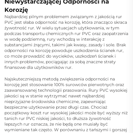
Niewystarczającej Odporności na
Korozję
Najbardziej pilnym problemem związanym z jakością rur
PVC jest słaba odporność na korozję, która znacząco skraca
żywotność rur. W wielu sytuacjach użytkowania, w tym
podczas transportu chemicznych rur PVC oraz zaopatrzenia
w wodę podziemną, rury wchodzą w interakcję z
substancjami żrącymi, takimi jak kwasy, zasady i sole. Brak
odporności na korozję powoduje uszkodzenia ścianek rur,
co może prowadzić do wycieków, uszkodzeń ścianek i
innych problemów, pociągając za sobą znaczne straty
finansowe dla użytkowników rur.
Najskuteczniejszą metodą zwiększenia odporności na
korozję jest stosowanie 100% surowców pierwotnych oraz
zaawansowanej technologii prasowania. Rury PVC wysokiej
jakości są w stanie wytrzymać nawet najbardziej
nieprzyjazne środowiska chemiczne, zapewniając
bezpieczne użytkowanie przez długi czas. Chociaż
początkowy koszt rur wysokiej jakości może być wyższy niż
tanich rur PVC niskiej jakości, to dłuższa żywotność
lepszych rur oznacza, że nie będą one musiały być
wymieniane tak często. W porównaniu z tańszymi i gorszej