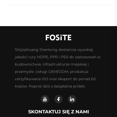
Shijiazhuang Shentong dostarcza wysokiej
jakości rury HDPE, PPR i PEX do zastosowań w
budownictwie, infrastrukturze miejskiej i
przemyśle. Usługi OEM/ODM, produkcja
certyfikowana ISO oraz eksport do ponad 60
krajów. Poproś dziś o bezpłatne próbki.
SKONTAKTUJ SIĘ Z NAMI