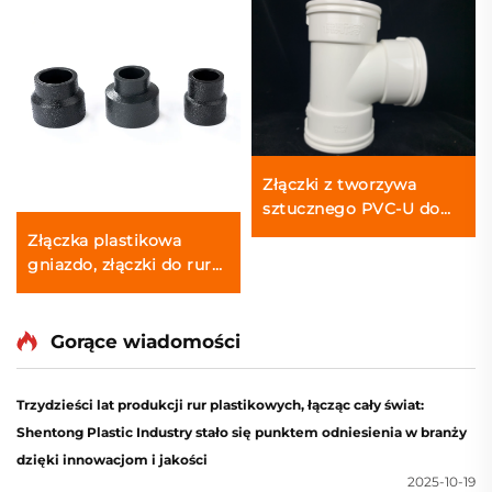
Złączki z tworzywa
sztucznego PVC-U do
rur odpływowych,
Złączka plastikowa
kształtki T z usługą
gniazdo, złączki do rur
OEM/ODM
HDPE, kołnierz
redukcyjny, gniazdo do
spawania czołowego PE,
Gorące wiadomości
kołnierz gniazdo do
zaopatrzenia w wodę
Trzydzieści lat produkcji rur plastikowych, łącząc cały świat:
Shentong Plastic Industry stało się punktem odniesienia w branży
dzięki innowacjom i jakości
2025-10-19