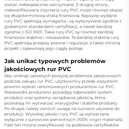
zostać niebezpiecznie wstrzymane. Z drugiej strony,
niekwalifikowana inżynieria rury PVC może również okazać
się długoterminową stratą finansową. Najwyżej wydajne
rury PVC spełniają wymagania i są wykonywane zgodnie z
globalnymi standardami certyfikacji, a nawet bardziej
zgodnie z ISO 9001. Takie rury PVC są również bardziej
finansowo stabilne i niezawodne. Te bardziej stabilne rury
PVC spełniają przepisy prawne i regulacje, a także chronią
projekt i zapewniają jego ciągły postęp.
Jak unikać typowych problemów
jakościowych rur PVC
Aby uniknąć opisanych powyżej problemów jakościowych
podczas zakupu rur PVC, użytkownicy przede wszystkim
powinni wybrać renomowanych producentów rur PVC.
Niezawodni producenci posiadają odpowiedni system
produkcji oraz systemy zarządzania jakością, które
pozwalają im wytwarzać wiarygodne i stabilne produkty.
Po drugie, należy zwrócić uwagę na surowce używane do
produkcji. Wysokiej jakości rury PVC są wytwarzane
wyłącznie z surowców pierwotnych (100% virgin materials).
Fakt ten można zweryfikować na podstawie certyfikatów