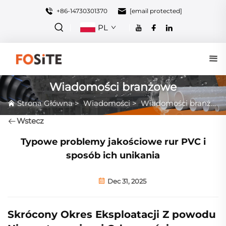
+86-14730301370
[email protected]
PL
Wiadomości branżowe
Strona Główna
>
Wiadomości
>
Wiadomości branżowe
Wstecz
Typowe problemy jakościowe rur PVC i
sposób ich unikania
Dec 31, 2025
Skrócony Okres Eksploatacji Z powodu