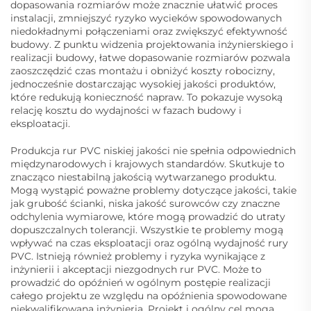
dopasowania rozmiarów może znacznie ułatwić proces
instalacji, zmniejszyć ryzyko wycieków spowodowanych
niedokładnymi połączeniami oraz zwiększyć efektywność
budowy. Z punktu widzenia projektowania inżynierskiego i
realizacji budowy, łatwe dopasowanie rozmiarów pozwala
zaoszczędzić czas montażu i obniżyć koszty robocizny,
jednocześnie dostarczając wysokiej jakości produktów,
które redukują konieczność napraw. To pokazuje wysoką
relację kosztu do wydajności w fazach budowy i
eksploatacji.
Produkcja rur PVC niskiej jakości nie spełnia odpowiednich
międzynarodowych i krajowych standardów. Skutkuje to
znacząco niestabilną jakością wytwarzanego produktu.
Mogą wystąpić poważne problemy dotyczące jakości, takie
jak grubość ścianki, niska jakość surowców czy znaczne
odchylenia wymiarowe, które mogą prowadzić do utraty
dopuszczalnych tolerancji. Wszystkie te problemy mogą
wpływać na czas eksploatacji oraz ogólną wydajność rury
PVC. Istnieją również problemy i ryzyka wynikające z
inżynierii i akceptacji niezgodnych rur PVC. Może to
prowadzić do opóźnień w ogólnym postępie realizacji
całego projektu ze względu na opóźnienia spowodowane
niekwalifikowaną inżynierią. Projekt i ogólny cel mogą