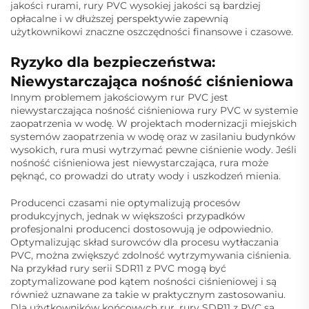
jakości rurami, rury PVC wysokiej jakości są bardziej
opłacalne i w dłuższej perspektywie zapewnią
użytkownikowi znaczne oszczędności finansowe i czasowe.
Ryzyko dla bezpieczeństwa:
Niewystarczająca nośność ciśnieniowa
Innym problemem jakościowym rur PVC jest
niewystarczająca nośność ciśnieniowa rury PVC w systemie
zaopatrzenia w wodę. W projektach modernizacji miejskich
systemów zaopatrzenia w wodę oraz w zasilaniu budynków
wysokich, rura musi wytrzymać pewne ciśnienie wody. Jeśli
nośność ciśnieniowa jest niewystarczająca, rura może
pęknąć, co prowadzi do utraty wody i uszkodzeń mienia.
Producenci czasami nie optymalizują procesów
produkcyjnych, jednak w większości przypadków
profesjonalni producenci dostosowują je odpowiednio.
Optymalizując skład surowców dla procesu wytłaczania
PVC, można zwiększyć zdolność wytrzymywania ciśnienia.
Na przykład rury serii SDR11 z PVC mogą być
zoptymalizowane pod kątem nośności ciśnieniowej i są
również uznawane za takie w praktycznym zastosowaniu.
Dla użytkowników końcowych rur, rury SDR11 z PVC są