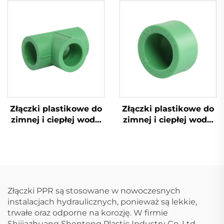
woda, rura PPR
woda, rura PPR
Złączki plastikowe do
Złączki plastikowe do
zimnej i ciepłej wody,
zimnej i ciepłej wody,
trójnik PPR
nakrętka końcowa
PPR
Złączki PPR są stosowane w nowoczesnych
instalacjach hydraulicznych, ponieważ są lekkie,
trwałe oraz odporne na korozję. W firmie
Shijiazhuang Shentong Plastic Industry Co. Ltd.