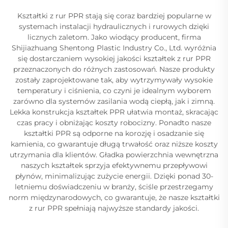
Kształtki z rur PPR stają się coraz bardziej popularne w
systemach instalacji hydraulicznych i rurowych dzięki
licznych zaletom. Jako wiodący producent, firma
Shijiazhuang Shentong Plastic Industry Co., Ltd. wyróżnia
się dostarczaniem wysokiej jakości kształtek z rur PPR
przeznaczonych do różnych zastosowań. Nasze produkty
zostały zaprojektowane tak, aby wytrzymywały wysokie
temperatury i ciśnienia, co czyni je idealnym wyborem
zarówno dla systemów zasilania wodą ciepłą, jak i zimną.
Lekka konstrukcja kształtek PPR ułatwia montaż, skracając
czas pracy i obniżając koszty robocizny. Ponadto nasze
kształtki PPR są odporne na korozję i osadzanie się
kamienia, co gwarantuje długą trwałość oraz niższe koszty
utrzymania dla klientów. Gładka powierzchnia wewnętrzna
naszych kształtek sprzyja efektywnemu przepływowi
płynów, minimalizując zużycie energii. Dzięki ponad 30-
letniemu doświadczeniu w branży, ściśle przestrzegamy
norm międzynarodowych, co gwarantuje, że nasze kształtki
z rur PPR spełniają najwyższe standardy jakości.