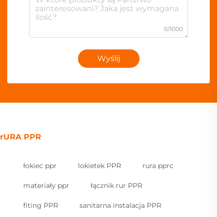
0/1000
Wyślij
rURA PPR
łokiec ppr
lokietek PPR
rura pprc
materiały ppr
łącznik rur PPR
fiting PPR
sanitarna instalacja PPR