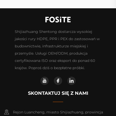
Shijiazhuang Shentong dostarcza wysokiej
jakości rury HDPE, PPR i PEX do zastosowań w
budownictwie, infrastrukturze miejskiej i
przemyśle. Usługi OEM/ODM, produkcja
certyfikowana ISO oraz eksport do ponad 60
krajów. Poproś dziś o bezpłatne próbki.
SKONTAKTUJ SIĘ Z NAMI
Rejon Luancheng, miasto Shijiazhuang, prowincja