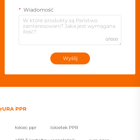
Wiadomość
0/1000
Wyślij
rURA PPR
łokiec ppr
lokietek PPR