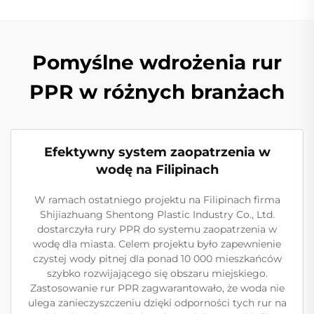
Pomyślne wdrożenia rur
PPR w różnych branżach
Efektywny system zaopatrzenia w
wodę na Filipinach
W ramach ostatniego projektu na Filipinach firma
Shijiazhuang Shentong Plastic Industry Co., Ltd.
dostarczyła rury PPR do systemu zaopatrzenia w
wodę dla miasta. Celem projektu było zapewnienie
czystej wody pitnej dla ponad 10 000 mieszkańców
szybko rozwijającego się obszaru miejskiego.
Zastosowanie rur PPR zagwarantowało, że woda nie
ulega zanieczyszczeniu dzięki odporności tych rur na