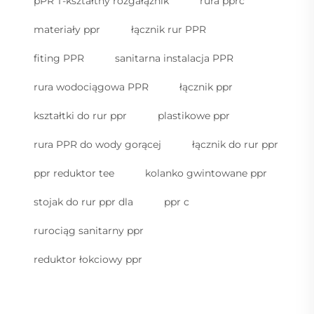
pPR T-kształtny rozgałąźnik
rura pprc
materiały ppr
łącznik rur PPR
fiting PPR
sanitarna instalacja PPR
rura wodociągowa PPR
łącznik ppr
kształtki do rur ppr
plastikowe ppr
rura PPR do wody gorącej
łącznik do rur ppr
ppr reduktor tee
kolanko gwintowane ppr
stojak do rur ppr dla
ppr c
rurociąg sanitarny ppr
reduktor łokciowy ppr