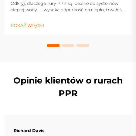
Odkryj, dlaczego rury PPR są idealne do systemów
ciepłej wody — wysoka odporność na ciepło, trwałość
i niska konieczność konserwacji gwarantują
niezawodną pracę. Dowiedz się więcej.
POKAŻ WIĘCEJ
Opinie klientów o rurach
PPR
Richard Davis