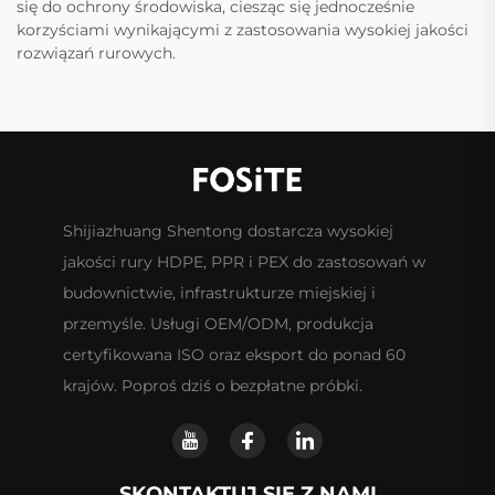
się do ochrony środowiska, ciesząc się jednocześnie
korzyściami wynikającymi z zastosowania wysokiej jakości
rozwiązań rurowych.
Shijiazhuang Shentong dostarcza wysokiej
jakości rury HDPE, PPR i PEX do zastosowań w
budownictwie, infrastrukturze miejskiej i
przemyśle. Usługi OEM/ODM, produkcja
certyfikowana ISO oraz eksport do ponad 60
krajów. Poproś dziś o bezpłatne próbki.
SKONTAKTUJ SIĘ Z NAMI