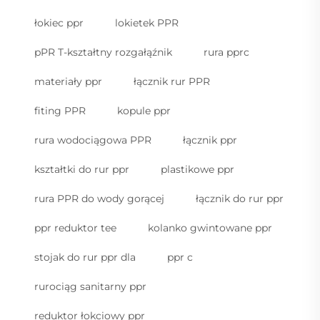
łokiec ppr
lokietek PPR
pPR T-kształtny rozgałąźnik
rura pprc
materiały ppr
łącznik rur PPR
fiting PPR
kopule ppr
rura wodociągowa PPR
łącznik ppr
kształtki do rur ppr
plastikowe ppr
rura PPR do wody gorącej
łącznik do rur ppr
ppr reduktor tee
kolanko gwintowane ppr
stojak do rur ppr dla
ppr c
rurociąg sanitarny ppr
reduktor łokciowy ppr