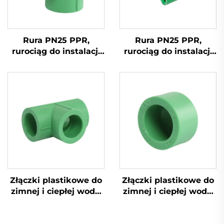
Rura PN25 PPR,
Rura PN25 PPR,
rurociąg do instalacji
rurociąg do instalacji
wodnej, zimna i ciepła
wodnej, zimna i ciepła
woda, rura PPR
woda, rura PPR
Złączki plastikowe do
Złączki plastikowe do
zimnej i ciepłej wody,
zimnej i ciepłej wody,
trójnik PPR
nakrętka końcowa
PPR