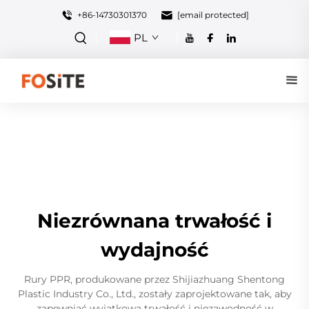
+86-14730301370
[email protected]
PL
Niezrównana trwałość i
wydajność
Rury PPR, produkowane przez Shijiazhuang Shentong
Plastic Industry Co., Ltd., zostały zaprojektowane tak, aby
zapewniać wyjątkową trwałość i niezawodność w