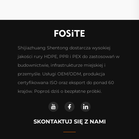
Shijiazhuang Shentong dostarcza wysokiej
jakości rury HDPE, PPR i PEX do zastosowań w
budownictwie, infrastrukturze miejskiej i
przemyśle. Usługi OEM/ODM, produkcja
certyfikowana ISO oraz eksport do ponad 60
krajów. Poproś dziś o bezpłatne próbki.
SKONTAKTUJ SIĘ Z NAMI