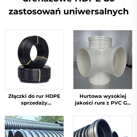
zastosowań uniwersalnych
Złączki do rur HDPE
Hurtowa wysokiej
sprzedaży
jakości rura z PVC GB
bezpośrednia z
110 mm odpływowa
fabryki, łuk spawany
krzyżowa z tworzywa
czołowo
sztucznego UPVC
kształtki 3D
czterokierunkowe