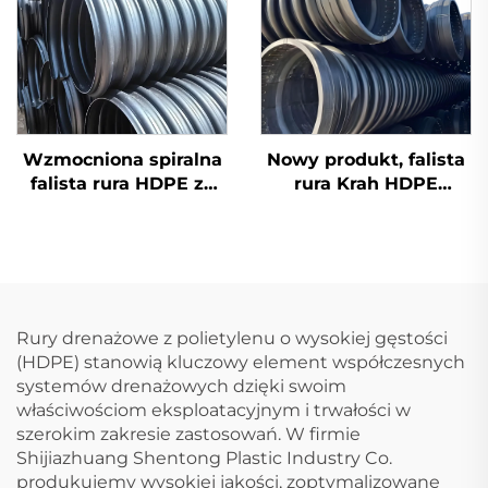
Wzmocniona spiralna
Nowy produkt, falista
falista rura HDPE ze
rura Krah HDPE
stalową taśmą Sn8
Sn10/12,5, plastikowe
Sn10 Sn12,5 do drenażu
rury HDPE Carat
Rury drenażowe z polietylenu o wysokiej gęstości
(HDPE) stanowią kluczowy element współczesnych
systemów drenażowych dzięki swoim
właściwościom eksploatacyjnym i trwałości w
szerokim zakresie zastosowań. W firmie
Shijiazhuang Shentong Plastic Industry Co.
produkujemy wysokiej jakości, zoptymalizowane