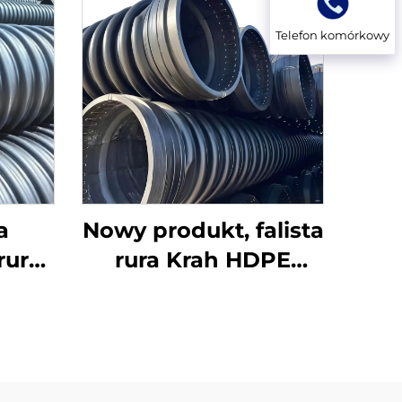
Telefon komórkowy
a
Nowy produkt, falista
 rura
rura Krah HDPE
ową
Sn10/12,5, plastikowe
10
rury HDPE Carat
ażu