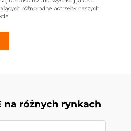
ię do dostarczania wysokiej jakości
ających różnorodne potrzeby naszych
cie.
 na różnych rynkach