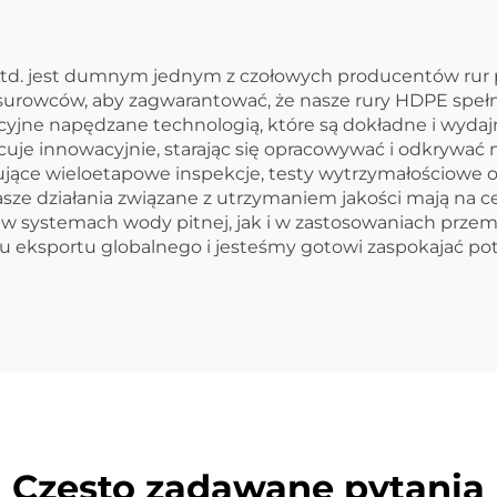
terokierunkowe
, Ltd. jest dumnym jednym z czołowych producentów rur
ci surowców, aby zagwarantować, że nasze rury HDPE spe
jne napędzane technologią, które są dokładne i wydajn
cuje innowacyjnie, starając się opracowywać i odkrywać 
ące wieloetapowe inspekcje, testy wytrzymałościowe or
sze działania związane z utrzymaniem jakości mają na c
o w systemach wody pitnej, jak i w zastosowaniach prz
ksportu globalnego i jesteśmy gotowi zaspokajać pot
Często zadawane pytania