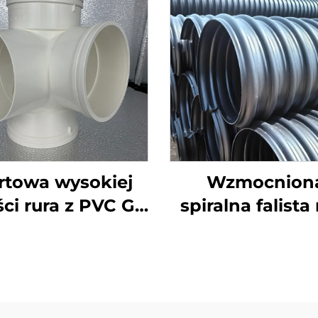
rtowa wysokiej
Wzmocnion
ści rura z PVC GB
spiralna falista
 mm odpływowa
HDPE ze stal
żowa z tworzywa
taśmą Sn8 Sn
tucznego UPVC
Sn12,5 do dren
kształtki 3D