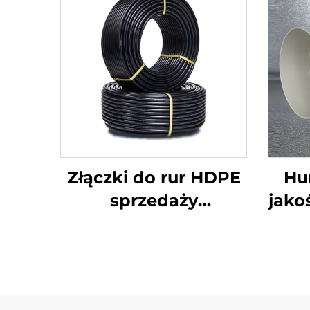
Złączki do rur HDPE
Hu
sprzedaży
jako
bezpośrednia z
110
fabryki, łuk spawany
krzy
czołowo
sz