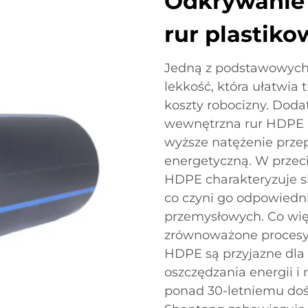
Odkrywanie 
rur plastik
Jedną z podstawowych 
lekkość, która ułatwia 
koszty robocizny. Dod
wewnętrzna rur HDPE mi
wyższe natężenie prze
energetyczną. W przec
HDPE charakteryzuje s
co czyni go odpowiedn
przemysłowych. Co wię
zrównoważone procesy 
HDPE są przyjazne dla 
oszczędzania energii i 
ponad 30-letniemu doś